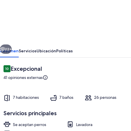
de
Gorgeous
7-
bedroom
house
erior
Siguiente
with
22+
Resumen
Servicios
Ubicación
Políticas
AC
in
Opiniones
Excepcional
10
10 de 10,
Santa
41 opiniones externas
Cruz
de
7 habitaciones
7 baños
26 personas
Miramar
Servicios principales
Áreas de la propiedad
Se aceptan perros
Lavadora