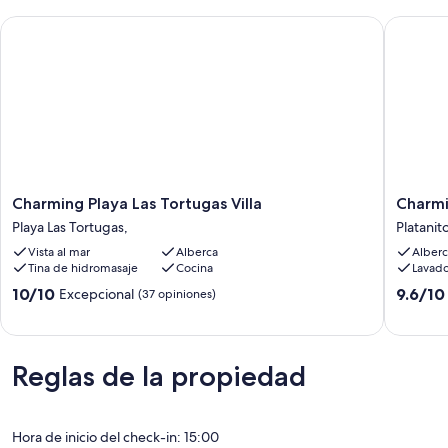
Charming Playa Las Tortugas Villa
Charming
Charming
Charmi
Charming Playa Las Tortugas Villa
Charmi
Playa
Villa
Playa Las Tortugas,
Platanit
Las
on
Vista al mar
Alberca
Alberc
Tortugas
Peacefu
Tina de hidromasaje
Cocina
Lavado
Villa
Gated
Playa
Peninsul
10.0
9.6
10/10
9.6/10
Excepcional
(37 opiniones)
Las
Platanit
de
de
Tortugas,
10,
10,
Excepcional,
Excepcio
(37
(11
Reglas de la propiedad
opiniones)
opinione
Hora de inicio del check-in: 15:00