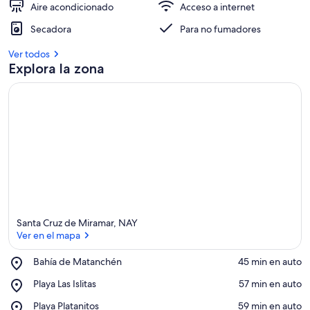
Aire acondicionado
Acceso a internet
Secadora
Para no fumadores
Ver todos
Explora la zona
Santa Cruz de Miramar, NAY
Ver en el mapa
Place,
Bahía de Matanchén
‪45 min en auto‬
Bahía
Ver en el mapa
Place,
Playa Las Islitas
‪57 min en auto‬
de
Playa
Matanchén
Place,
Playa Platanitos
‪59 min en auto‬
Las