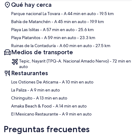
Qué hay cerca
Sección del mapa
Parque nacional La Tovara
- A 44 min en auto
- 19.5 km
Bahía de Matanchén
- A 45 min en auto
- 19.9 km
Playa Las Islitas
- A 57 min en auto
- 25.6 km
Playa Platanitos
- A 59 min en auto
- 23.3 km
Ruinas de la Contaduría
- A 60 min en auto
- 27.5 km
Medios de transporte
Tepic, Nayarit (TPQ-A. Nacional Amado Nervo) - 72 min en
auto
Restaurantes
‪Los Ostiones De Aticama - ‬A 10 min en auto
‪La Paliza - ‬A 9 min en auto
‪Chiringuito - ‬A 13 min en auto
‪Amaka Beach & Food - ‬A 14 min en auto
‪El Mexicano Restaurante - ‬A 9 min en auto
Preguntas frecuentes