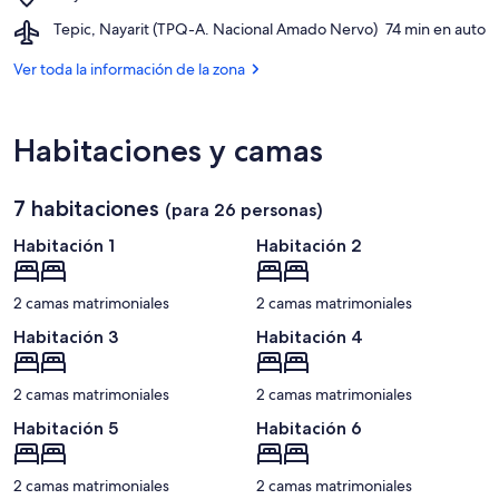
Playa
Islitas
Airport,
Tepic, Nayarit (TPQ-A. Nacional Amado Nervo)
‪74 min en auto‬
Platanitos
Tepic,
Nayarit
Ver toda la información de la zona
(TPQ-
A.
Nacional
Habitaciones y camas
Amado
Nervo)
7 habitaciones
(para 26 personas)
Habitación 1
Habitación 2
2 camas matrimoniales
2 camas matrimoniales
Habitación 3
Habitación 4
2 camas matrimoniales
2 camas matrimoniales
Habitación 5
Habitación 6
2 camas matrimoniales
2 camas matrimoniales