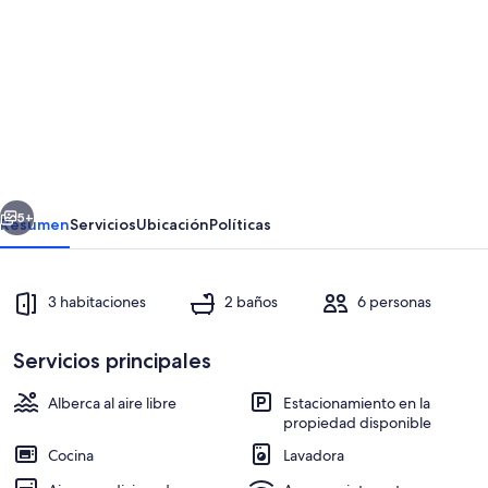
de
fotos
de
Apartment
3D
by
the
erior
Siguiente
Beach
5+
Resumen
Servicios
Ubicación
Políticas
@
Residencias
3 habitaciones
2 baños
6 personas
Destino,
Playa
Servicios principales
los
Alberca al aire libre
Estacionamiento en la
Cocos
propiedad disponible
Habitación
Cocina
Lavadora