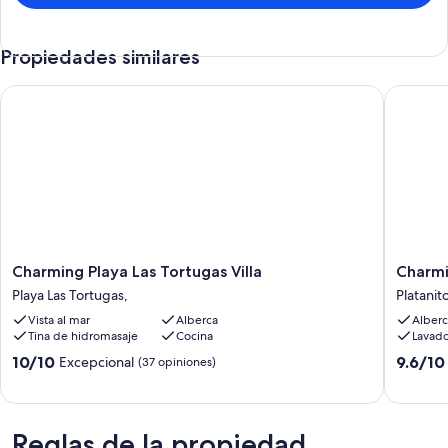
Propiedades similares
Charming Playa Las Tortugas Villa
Charming
Charming
Charmi
Charming Playa Las Tortugas Villa
Charmi
Playa
Villa
Playa Las Tortugas,
Platanit
Las
on
Vista al mar
Alberca
Alberc
Tortugas
Peacefu
Tina de hidromasaje
Cocina
Lavado
Villa
Gated
Playa
Peninsul
10.0
9.6
10/10
9.6/10
Excepcional
(37 opiniones)
Las
Platanit
de
de
Tortugas,
10,
10,
Excepcional,
Excepcio
(37
(11
Reglas de la propiedad