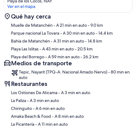
Playa de los Cocos, NAY
Ver en el mapa
Qué hay cerca
Sección del mapa
Muelle de Matanchén
- A 21 min en auto
- 9.0 km
Parque nacional La Tovara
- A 30 min en auto
- 14.4 km
Bahía de Matanchén
- A 31 min en auto
- 14.8 km
Playa Las Islitas
- A 43 min en auto
- 20.5 km
Playa del Borrego
- A 59 min en auto
- 26.2 km
Medios de transporte
Tepic, Nayarit (TPQ-A. Nacional Amado Nervo) - 80 min en
auto
Restaurantes
‪Los Ostiones De Aticama - ‬A 3 min en auto
‪La Paliza - ‬A 3 min en auto
‪Chiringuito - ‬A 6 min en auto
‪Amaka Beach & Food - ‬A 8 min en auto
‪La Picantería - ‬A 11 min en auto