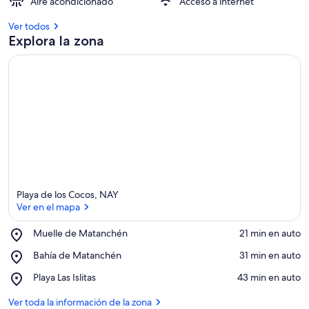
Aire acondicionado
Acceso a internet
Ver todos
Explora la zona
Playa de los Cocos, NAY
Ver en el mapa
Place,
Muelle de Matanchén
‪21 min en auto‬
Muelle
Ver en el mapa
Place,
Bahía de Matanchén
‪31 min en auto‬
de
Bahía
Matanchén
Place,
Playa Las Islitas
‪43 min en auto‬
de
Playa
Matanchén
Las
Ver toda la información de la zona