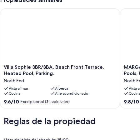
Villa Sophie 3BR/3BA, Beach Front Terrace, Heated Pool, Park
MARGARI
Villa
MARGAR
Villa Sophie 3BR/3BA, Beach Front Terrace,
MARGAR
Sophie
Beachfr
Heated Pool, Parking.
Pools,
3BR/3BA,
Comple
North End
North E
Beach
with
Front
Vista al mar
Alberca
Pools,
Vista 
Cocina
Aire acondicionado
Cocin
Terrace,
Upscale
Heated
Home!!
9.6
9.8
9.6/10
9.8/10
Excepcional
(34 opiniones)
Pool,
WOW!!
de
de
Parking.
North
10,
10,
North
End
Excepcional,
Excepcio
Reglas de la propiedad
End
(34
(23
opiniones)
opinione
Hora de inicio del check-in: 15:00