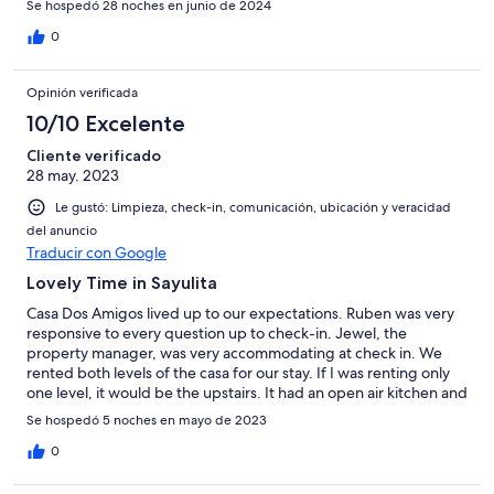
Se hospedó 28 noches en junio de 2024
to directly on the beach. If you need absolute quiet, sleep on
the lower floor or stay elsewhere on the north side. We like
0
being so close to the plaza, the beach, and having the pool
always available.
Opinión verificada
10/10 Excelente
Cliente verificado
28 may. 2023
Le gustó: Limpieza, check-in, comunicación, ubicación y veracidad
del anuncio
Traducir con Google
Lovely Time in Sayulita
Casa Dos Amigos lived up to our expectations. Ruben was very
responsive to every question up to check-in. Jewel, the
property manager, was very accommodating at check in. We
rented both levels of the casa for our stay. If I was renting only
one level, it would be the upstairs. It had an open air kitchen and
living room and the open air shower. All bedrooms had AC. The
Se hospedó 5 noches en mayo de 2023
property is less than two blocks from the plaza and beach. The
daily housekeeping kept us in fresh towels and the trash empty.
0
We cooked two meals at the house. You may need to get your
own seasonings, but there were plenty of pots and pans. We