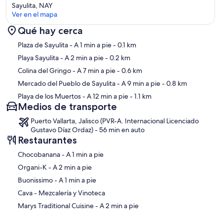
Sayulita, NAY
Ver en el mapa
Qué hay cerca
Sección del mapa
Plaza de Sayulita
- A 1 min a pie
- 0.1 km
Playa Sayulita
- A 2 min a pie
- 0.2 km
Colina del Gringo
- A 7 min a pie
- 0.6 km
Mercado del Pueblo de Sayulita
- A 9 min a pie
- 0.8 km
Playa de los Muertos
- A 12 min a pie
- 1.1 km
Medios de transporte
Puerto Vallarta, Jalisco (PVR-A. Internacional Licenciado
Gustavo Díaz Ordaz) - 56 min en auto
Restaurantes
‪Chocobanana - ‬A 1 min a pie
‪Organi-K - ‬A 2 min a pie
‪Buonissimo - ‬A 1 min a pie
Cava - Mezcalería y Vinoteca
‪Marys Traditional Cuisine - ‬A 2 min a pie