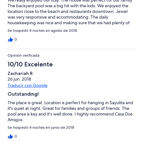
We really enjoyed our stay. The house was perfect for our family.
The backyard pool was a big hit with the kids. We enjoyed the
location close to the beach and restaurants downtown. Jewel
was very responsive and accommodating. The daily
housekeeping was nice and making sure that we had plenty of
towels and water. Definitely plan on staying again.
Se hospedó 4 noches en agosto de 2018
0
Opinión verificada
10/10 Excelente
Zachariah R.
26 jun. 2018
Traducir con Google
Outstanding!
The place is great. Location is perfect for hanging in Sayulita and
it's quiet at night. Great for families and groups of friends. The
pool area is key and it's well done. I highly recommend Casa Dos
Amigos.
Se hospedó 4 noches en junio de 2018
0