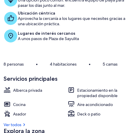
Una opción poco común: encuentra equipo de playa para
pasar los días junto al mar.
Ubicación céntrica
Aprovecha la cercanía a los lugares que necesites gracias a
una ubicación práctica.
Lugares de interés cercanos
A unos pasos de Plaza de Sayulita
8 personas
•
4 habitaciones
•
5 camas
Servicios principales
Alberca privada
Estacionamiento en la
propiedad disponible
Cocina
Aire acondicionado
Asador
Deck o patio
Ver todos
Explora la zona