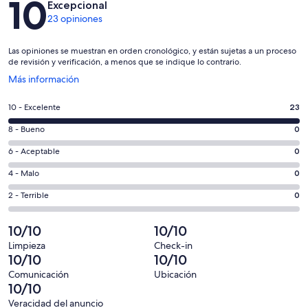
10
Excepcional
23 opiniones
Las opiniones se muestran en orden cronológico, y están sujetas a un proceso
de revisión y verificación, a menos que se indique lo contrario.
Se
Más información
abrirá
en
Puntuación
10 - Excelente
23
una
de
nueva
Puntuación
8 - Bueno
0
10,
ventana
de
es
Puntuación
6 - Aceptable
0
8,
decir,
de
es
Puntuación
4 - Malo
0
Excelente.
6,
decir,
de
Basada
es
Puntuación
2 - Terrible
0
Bueno.
4,
en
decir,
de
Basada
es
23
Aceptable.
2,
10/10
10/10
en
decir,
de
Basada
es
0
Malo.
Limpieza
Check-in
23
en
decir,
10/10
10/10
de
Basada
opiniones
0
Terrible.
23
en
Comunicación
Ubicación
de
Basada
10/10
opiniones
0
23
en
de
Veracidad del anuncio