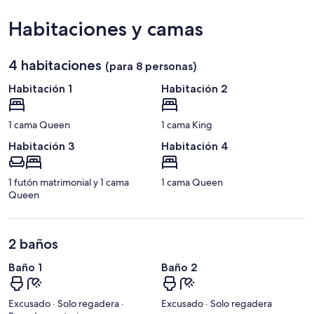
A.
Internacional
Habitaciones y camas
Licenciado
Gustavo
Díaz
4 habitaciones
(para 8 personas)
Ordaz)
Habitación 1
Habitación 2
1 cama Queen
1 cama King
Habitación 3
Habitación 4
1 futón matrimonial y 1 cama
1 cama Queen
Queen
2 baños
Baño 1
Baño 2
Excusado · Solo regadera ·
Excusado · Solo regadera