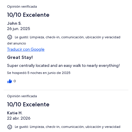
opiniones
0
Opiniones
23
Opinión verificada
de
opiniones
23
10/10 Excelente
opiniones
John S.
26 jun. 2025
Le gustó: Limpieza, check-in, comunicación, ubicación y veracidad
del anuncio
Traducir con Google
Great Stay!
Super centrally located and an easy walk to nearly everything!
Se hospedó 5 noches en junio de 2025
0
Opinión verificada
10/10 Excelente
Katie H.
22 abr. 2026
Le gustó: Limpieza, check-in, comunicación, ubicación y veracidad