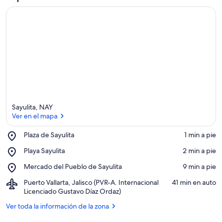
Sayulita, NAY
Ver en el mapa
Place,
Plaza de Sayulita
‪1 min a pie‬
Plaza
Ver en el mapa
Place,
Playa Sayulita
‪2 min a pie‬
de
Playa
Sayulita
Place,
Mercado del Pueblo de Sayulita
‪9 min a pie‬
Sayulita
Mercado
Airport,
Puerto Vallarta, Jalisco (PVR-A. Internacional
‪41 min en auto‬
del
Puerto
Licenciado Gustavo Díaz Ordaz)
Pueblo
Vallarta,
de
Ver toda la información de la zona
Jalisco
Sayulita
(PVR-