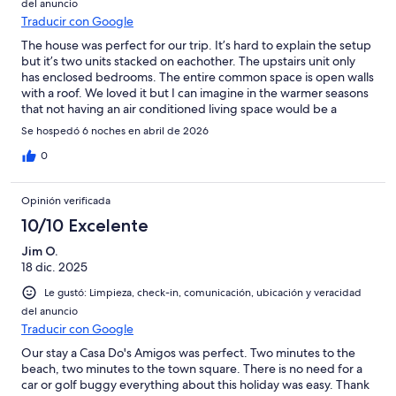
del anuncio
Traducir con Google
The house was perfect for our trip. It’s hard to explain the setup
but it’s two units stacked on eachother. The upstairs unit only
has enclosed bedrooms. The entire common space is open walls
with a roof. We loved it but I can imagine in the warmer seasons
that not having an air conditioned living space would be a
downside. We didn’t find it too noisy although we brought
Se hospedó 6 noches en abril de 2026
sound machines. The location is perfect.
0
Opinión verificada
10/10 Excelente
Jim O.
18 dic. 2025
Le gustó: Limpieza, check-in, comunicación, ubicación y veracidad
del anuncio
Traducir con Google
Our stay a Casa Do's Amigos was perfect. Two minutes to the
beach, two minutes to the town square. There is no need for a
car or golf buggy everything about this holiday was easy. Thank