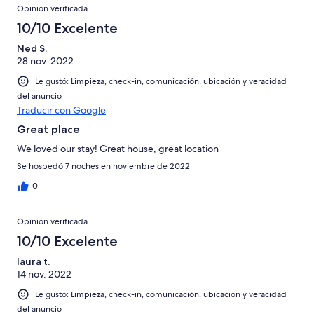
Opinión verificada
rented a golf cart for this trip. Parking was only a problem
Saturday night. We still parked less than a block of the house.
10/10 Excelente
We mostly walked and used the cart to explore and run to the
Ned S.
bank. We'll be looking to book this property next time we come
28 nov. 2022
to Sayulita.
Le gustó: Limpieza, check-in, comunicación, ubicación y veracidad
del anuncio
Traducir con Google
Great place
We loved our stay! Great house, great location
Se hospedó 7 noches en noviembre de 2022
0
Opinión verificada
10/10 Excelente
laura t.
14 nov. 2022
Le gustó: Limpieza, check-in, comunicación, ubicación y veracidad
del anuncio