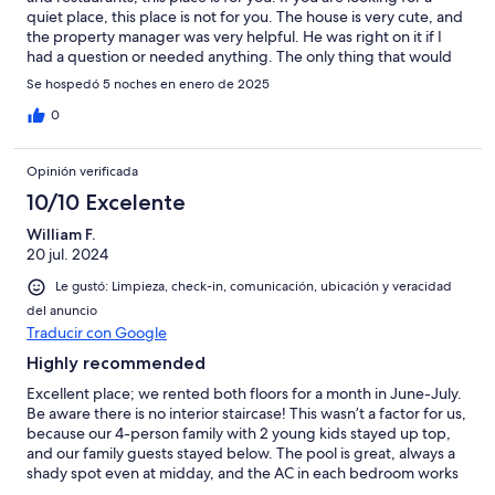
quiet place, this place is not for you. The house is very cute, and
the property manager was very helpful. He was right on it if I
had a question or needed anything. The only thing that would
make this place better is if they had surfboards. Other than that,
Se hospedó 5 noches en enero de 2025
you can't go wrong staying here.
0
Opinión verificada
10/10 Excelente
William F.
20 jul. 2024
Le gustó: Limpieza, check-in, comunicación, ubicación y veracidad
del anuncio
Traducir con Google
Highly recommended
Excellent place; we rented both floors for a month in June-July.
Be aware there is no interior staircase! This wasn’t a factor for us,
because our 4-person family with 2 young kids stayed up top,
and our family guests stayed below. The pool is great, always a
shady spot even at midday, and the AC in each bedroom works
well. Beach access is super fast and easy - I prefer this location