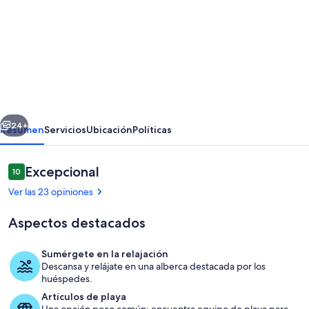
fotos
de
Casa
Dos
Amigos:
Spacious
erior
Siguiente
4BR
24+
Resumen
Servicios
Ubicación
Políticas
w/
Heated
Opiniones
Excepcional
10
10 de 10,
Pool,
Ver las 23 opiniones
BBQ,
Aspectos destacados
Garden
&
Sumérgete en la relajación
Near
Descansa y relájate en una alberca destacada por los
Restaurante al aire libre
huéspedes.
Beach!
Artículos de playa