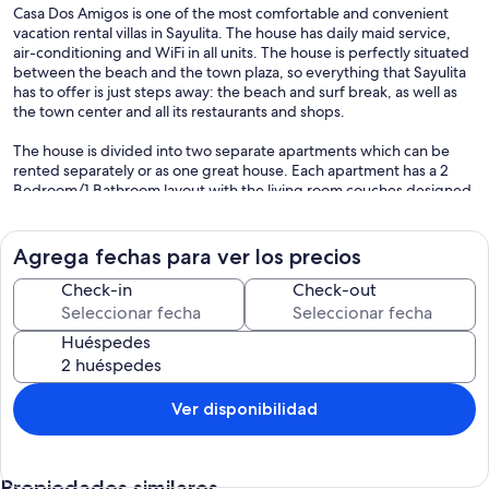
Casa Dos Amigos is one of the most comfortable and convenient
vacation rental villas in Sayulita. The house has daily maid service,
air-conditioning and WiFi in all units. The house is perfectly situated
between the beach and the town plaza, so everything that Sayulita
has to offer is just steps away: the beach and surf break, as well as
the town center and all its restaurants and shops.
The house is divided into two separate apartments which can be
rented separately or as one great house. Each apartment has a 2
Bedroom/1 Bathroom layout with the living room couches designed
to accommodate additional sleeping needs. The master bedroom
upstairs has a king size bed. The other bedrooms have queen beds.
The kitchen is fully equipped to cook meals at home. The backyard
Agrega fechas para ver los precios
with heated pool and BBQ area can be accessed by both
apartments. Despite the central location, your privacy and a tranquil
Check-in
Check-out
environment are assured due to the house's elegant architectural
design.
Huéspedes
Ver disponibilidad
Propiedades similares