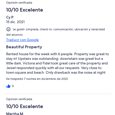
Opinión verificada
10/10 Excelente
Cy P.
15 dic. 2021
Le gustó: Limpieza, check-in, comunicación, ubicación y veracidad
del anuncio
Traducir con Google
Beautiful Property
Rented house for the week with 6 people. Property was great to
stay in! Upstairs was outstanding; downstairs was great but a
little dark. Victoria and Fidel took great care of the property and
Jewel responded quickly with all our requests. Very close to
town square and beach. Only drawback was the noise at night
but we were there during the festival of the lady of Guadalupe.
Se hospedó 7 noches en diciembre de 2021
Everyone agreed that the property was magical. and the pool
was lovely. Thank you Ruben!
0
Opinión verificada
10/10 Excelente
Martha M.