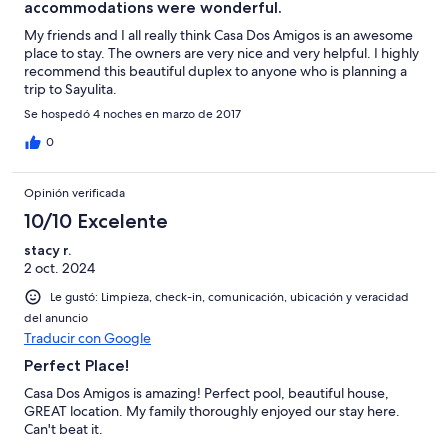
accommodations were wonderful.
My friends and I all really think Casa Dos Amigos is an awesome
place to stay. The owners are very nice and very helpful. I highly
recommend this beautiful duplex to anyone who is planning a
trip to Sayulita.
Se hospedó 4 noches en marzo de 2017
0
Opinión verificada
10/10 Excelente
stacy r.
2 oct. 2024
Le gustó: Limpieza, check-in, comunicación, ubicación y veracidad
del anuncio
Traducir con Google
Perfect Place!
Casa Dos Amigos is amazing! Perfect pool, beautiful house,
GREAT location. My family thoroughly enjoyed our stay here.
Can't beat it.