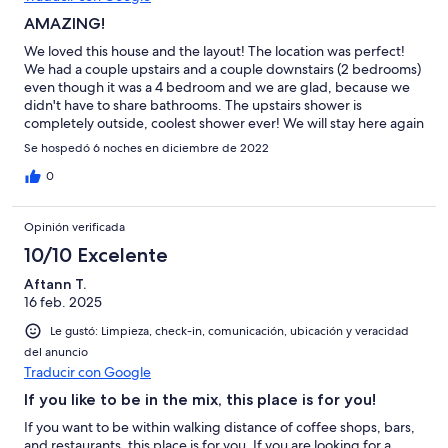
AMAZING!
We loved this house and the layout! The location was perfect!
We had a couple upstairs and a couple downstairs (2 bedrooms)
even though it was a 4 bedroom and we are glad, because we
didn't have to share bathrooms. The upstairs shower is
completely outside, coolest shower ever! We will stay here again
if we are lucky enough to get back to Sayulita.
Se hospedó 6 noches en diciembre de 2022
0
Opinión verificada
10/10 Excelente
Aftann T.
16 feb. 2025
Le gustó: Limpieza, check-in, comunicación, ubicación y veracidad
del anuncio
Traducir con Google
If you like to be in the mix, this place is for you!
If you want to be within walking distance of coffee shops, bars,
and restaurants, this place is for you. If you are looking for a