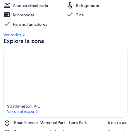
Alberca climatizada
Refrigerador
Microondas
Tina
Para no fumadores
Ver todos
Explora la zona
Strathmerton, VIC
Ver en el mapa
Place,
Brian Pinnuck Memorial Park - Lions Park
‪5 min a pie‬
Brian
Ver en el mapa