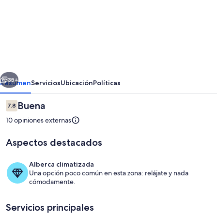
de
Pet
friendly
-
Cozy
erior
Siguiente
Country
35+
Resumen
Servicios
Ubicación
Políticas
Motel
Opiniones
Buena
7.8
Room
7.8 de 10,
10 opiniones externas
near
Murray
Aspectos destacados
Alberca climatizada
Una opción poco común en esta zona: relájate y nada
cómodamente.
Habitación
Servicios principales