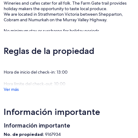
Wineries and cafes cater for all folk. The Farm Gate trail provides
holiday makers the opportunity to taste local produce.
We are located in Strathmerton Victoria between Shepparton,
Cobram and Numurkah on the Murray Valley Highway.
No minimum stay or surcharge for holiday periods.
Quiet country Motel with reasonable rates.
We have 12 spacious rooms with ample parking for large vehicles.
Reglas de la propiedad
A short walk to Cafe 3641, Strathy Cafe, Railway Hotel and award
winning Strathy Bakery.
Hora de inicio del check-in: 13:00
A short drive to Ulupna Island and the Strathmerton Beaches on the
banks of the Murray River. See koala's and kangaroos. Close to the
Hora límite del check-out: 10:00
Bega Factory, Cactus Country and Murray Valley Motor Homes.
Ver más
We are a small family owned and operated motel. We offer friendly,
family style accommodation for both travelers and local workers.
NON SMOKING
Información importante
Welcome!
Información importante
No. de propiedad:
9167934