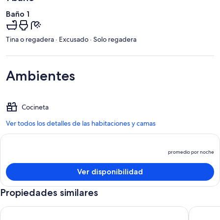
Baño 1
Tina o regadera · Excusado · Solo regadera
Ambientes
Cocineta
Ver todos los detalles de las habitaciones y camas
promedio por noche
El
p
Ver disponibilidad
e
d
Propiedades similares
p
p
Immaculate 4 bedroom house, great for groups
Murray H
n