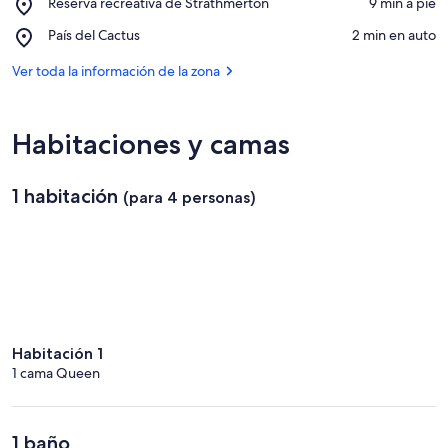
Place,
Reserva recreativa de Strathmerton
‪9 min a pie‬
Pinnuck
Reserva
Memorial
Place,
País del Cactus
‪2 min en auto‬
recreativa
Park
País
de
-
del
Ver toda la información de la zona
Strathmerton
Lions
Cactus
Park
Habitaciones y camas
1 habitación
(para 4 personas)
Habitación 1
1 cama Queen
1 baño