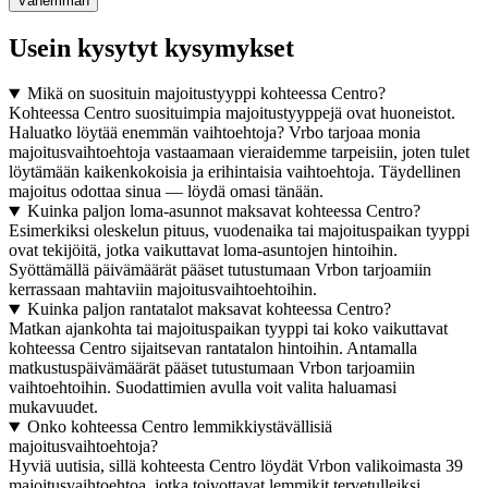
Vähemmän
Usein kysytyt kysymykset
Mikä on suosituin majoitustyyppi kohteessa Centro?
Kohteessa Centro suosituimpia majoitustyyppejä ovat huoneistot.
Haluatko löytää enemmän vaihtoehtoja? Vrbo tarjoaa monia
majoitusvaihtoehtoja vastaamaan vieraidemme tarpeisiin, joten tulet
löytämään kaikenkokoisia ja erihintaisia vaihtoehtoja. Täydellinen
majoitus odottaa sinua — löydä omasi tänään.
Kuinka paljon loma-asunnot maksavat kohteessa Centro?
Esimerkiksi oleskelun pituus, vuodenaika tai majoituspaikan tyyppi
ovat tekijöitä, jotka vaikuttavat loma-asuntojen hintoihin.
Syöttämällä päivämäärät pääset tutustumaan Vrbon tarjoamiin
kerrassaan mahtaviin majoitusvaihtoehtoihin.
Kuinka paljon rantatalot maksavat kohteessa Centro?
Matkan ajankohta tai majoituspaikan tyyppi tai koko vaikuttavat
kohteessa Centro sijaitsevan rantatalon hintoihin. Antamalla
matkustuspäivämäärät pääset tutustumaan Vrbon tarjoamiin
vaihtoehtoihin. Suodattimien avulla voit valita haluamasi
mukavuudet.
Onko kohteessa Centro lemmikkiystävällisiä
majoitusvaihtoehtoja?
Hyviä uutisia, sillä kohteesta Centro löydät Vrbon valikoimasta 39
majoitusvaihtoehtoa, jotka toivottavat lemmikit tervetulleiksi.