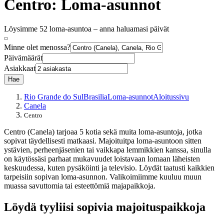
Centro: Loma-asunnot
Löysimme 52 loma-asuntoa – anna haluamasi päivät
Minne olet menossa?
Päivämäärät
Asiakkaat
Hae
Rio Grande do Sul
Brasilia
Loma-asunnot
Aloitussivu
Canela
Centro
Centro (Canela) tarjoaa 5 kotia sekä muita loma-asuntoja, jotka
sopivat täydellisesti matkaasi. Majoituitpa loma-asuntoon sitten
ystävien, perheenjäsenien tai vaikkapa lemmikkien kanssa, sinulla
on käytössäsi parhaat mukavuudet loistavaan lomaan läheisten
keskuudessa, kuten pysäköinti ja televisio. Löydät taatusti kaikkien
tarpeisiin sopivan loma-asunnon. Valikoimiimme kuuluu muun
muassa savuttomia tai esteettömiä majapaikkoja.
Löydä tyyliisi sopivia majoituspaikkoja