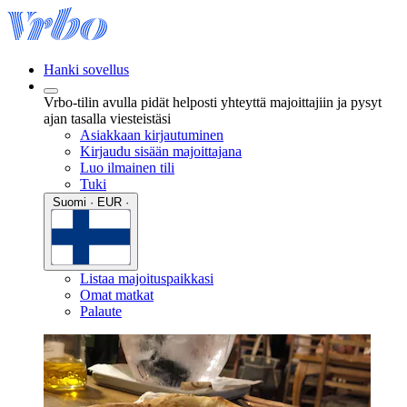
Hanki sovellus
Vrbo-tilin avulla pidät helposti yhteyttä majoittajiin ja pysyt
ajan tasalla viesteistäsi
Asiakkaan kirjautuminen
Kirjaudu sisään majoittajana
Luo ilmainen tili
Tuki
Suomi · EUR ·
Listaa majoituspaikkasi
Omat matkat
Palaute