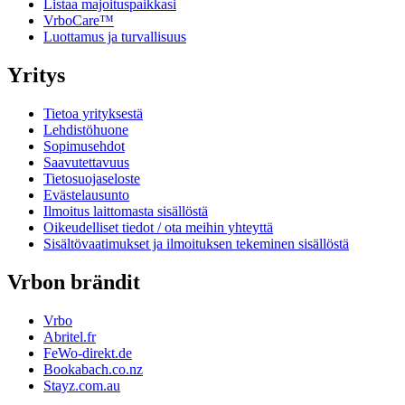
Listaa majoituspaikkasi
VrboCare™
Luottamus ja turvallisuus
Yritys
Tietoa yrityksestä
Lehdistöhuone
Sopimusehdot
Saavutettavuus
Tietosuojaseloste
Evästelausunto
Ilmoitus laittomasta sisällöstä
Oikeudelliset tiedot / ota meihin yhteyttä
Sisältövaatimukset ja ilmoituksen tekeminen sisällöstä
Vrbon brändit
Vrbo
Abritel.fr
FeWo-direkt.de
Bookabach.co.nz
Stayz.com.au