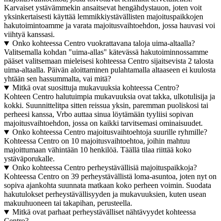
Karvaiset ystävämmekin ansaitsevat hengähdystauon, joten voit
yksinkertaisesti käyttää lemmikkiystävällisten majoituspaikkojen
hakutoimintoamme ja varata majoitusvaihtoehdon, jossa hauvasi voi
viihtyä kanssasi.
Onko kohteessa Centro vuokrattavana taloja uima-altaalla?
Valitsemalla kohdan "uima-allas" kätevässä hakutoiminnossamme
pääset valitsemaan mieleisesi kohteessa Centro sijaitsevista 2 talosta
uima-altaalla. Päivän aloittaminen pulahtamalla altaaseen ei kuulosta
yhtään sen hassummalta, vai mitä?
Mitkä ovat suosittuja mukavuuksia kohteessa Centro?
Kohteen Centro halutuimpia mukavuuksia ovat takka, ulkotulisija ja
kokki. Suunnittelitpa sitten reissua yksin, paremman puoliskosi tai
perheesi kanssa, Vrbo auttaa sinua löytämään tyyliisi sopivan
majoitusvaihtoehdon, jossa on kaikki tarvitsemasi ominaisuudet.
Onko kohteessa Centro majoitusvaihtoehtoja suurille ryhmille?
Kohteessa Centro on 10 majoitusvaihtoehtoa, joihin mahtuu
majoittumaan vähintään 10 henkilöä. Täällä tilaa riittää koko
ystäväporukalle.
Onko kohteessa Centro perheystävällisiä majoituspaikkoja?
Kohteessa Centro on 39 perheystävällistä loma-asuntoa, joten nyt on
sopiva ajankohta suunnata matkaan koko perheen voimin. Suodata
hakutulokset perheystävällisyyden ja mukavuuksien, kuten usean
makuuhuoneen tai takapihan, perusteella.
Mitkä ovat parhaat perheystävälliset nähtävyydet kohteessa
Centro?