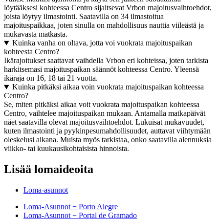
löytääksesi kohteessa Centro sijaitsevat Vrbon majoitusvaihtoehdot,
joista löytyy ilmastointi. Saatavilla on 34 ilmastoitua
majoituspaikkaa, joten sinulla on mahdollisuus nauttia viileästä ja
mukavasta matkasta.
Kuinka vanha on oltava, jotta voi vuokrata majoituspaikan
kohteesta Centro?
Ikärajoitukset saattavat vaihdella Vrbon eri kohteissa, joten tarkista
harkitsemasi majoituspaikan säännöt kohteessa Centro. Yleensä
ikäraja on 16, 18 tai 21 vuotta.
Kuinka pitkäksi aikaa voin vuokrata majoituspaikan kohteessa
Centro?
Se, miten pitkäksi aikaa voit vuokrata majoituspaikan kohteessa
Centro, vaihtelee majoituspaikan mukaan. Antamalla matkapäivät
näet saatavilla olevat majoitusvaihtoehdot. Lukuisat mukavuudet,
kuten ilmastointi ja pyykinpesumahdollisuudet, auttavat viihtymään
oleskelusi aikana. Muista myös tarkistaa, onko saatavilla alennuksia
viikko- tai kuukausikohtaisista hinnoista.
Lisää lomaideoita
Loma-asunnot
Loma-Asunnot − Porto Alegre
Loma-Asunnot − Portal de Gramado