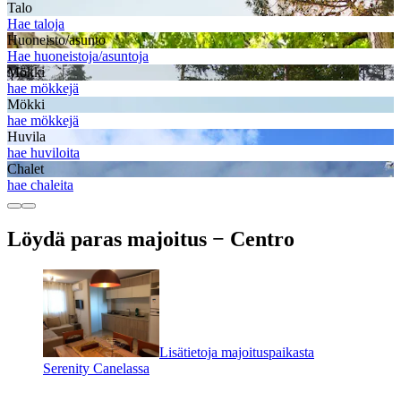
Talo
Hae taloja
Huoneisto/asunto
Hae huoneistoja/asuntoja
Mökki
hae mökkejä
Mökki
hae mökkejä
Huvila
hae huviloita
Chalet
hae chaleita
Löydä paras majoitus − Centro
Lisätietoja majoituspaikasta
Serenity Canelassa