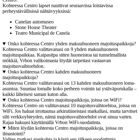
Kohteessa Centro lapset nauttivat seuraavissa loistavissa
perheystävällisissä nähtävyyksissä:
Canelan automuseo
Stone House Theater
Teatro Municipal de Canela
Onko kohteessa Centro yhden makuuhuoneen majoituspaikkoja?
Kohteessa Centro valittavanasi on 9 yhden makuuhuoneen
majoituspaikkaa. Kaipasitpa sitten huoneistoa tai tunnelmallista
mökkiä, Vrbon valikoimasta löydät tarpeitasi vastaavan
majoitusvaihtoehdon.
Onko kohteessa Centro kahden makuuhuoneen
majoituspaikkoja?
Kohteessa Centro valittavanasi on 13 kahden makuuhuoneen loma-
asuntoa. Suuntaa lomalle koko perheen voimin tai ystäväporukalla –
kaikki läheisesi saman katon alla.
Onko kohteessa Centro majoituspaikkoja, joissa on WiFi?
Kohteessa Centro on valittavanasi 10 majoitusvaihtoehtoa, joissa on
WiFi. Jos haluat irrottautua arkirutiineistasi matkallasi, mutta tarvitset
silti verkkoyhteyden, nämä majoitusvaihtoehdot ovat sinua varten.
Rajaa hakuasi käyttämällä Vrbon WiFi-suodatinta.
Miten löydän kohteesta Centro majoituspaikkoja, joissa on
ilmastointi?
Valitse matkasi ajankohta ja käytä sen jälkeen suodattimia