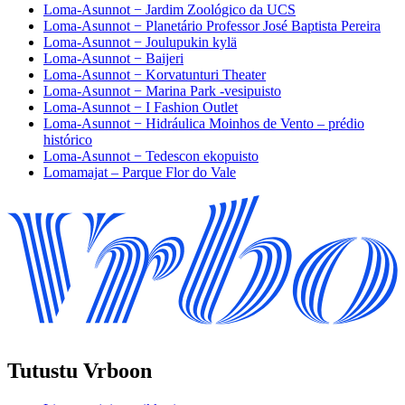
Loma-Asunnot − Jardim Zoológico da UCS
Loma-Asunnot − Planetário Professor José Baptista Pereira
Loma-Asunnot − Joulupukin kylä
Loma-Asunnot − Baijeri
Loma-Asunnot − Korvatunturi Theater
Loma-Asunnot − Marina Park -vesipuisto
Loma-Asunnot − I Fashion Outlet
Loma-Asunnot − Hidráulica Moinhos de Vento – prédio
histórico
Loma-Asunnot − Tedescon ekopuisto
Lomamajat – Parque Flor do Vale
Tutustu Vrboon