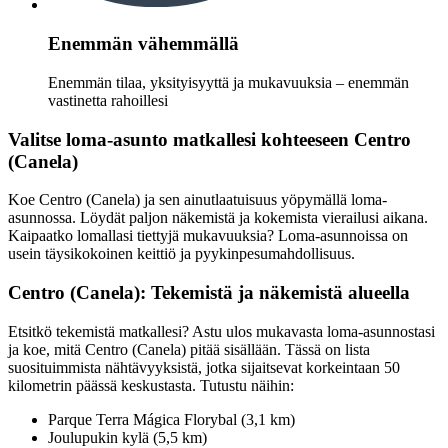
Enemmän vähemmällä
Enemmän tilaa, yksityisyyttä ja mukavuuksia – enemmän
vastinetta rahoillesi
Valitse loma-asunto matkallesi kohteeseen Centro
(Canela)
Koe Centro (Canela) ja sen ainutlaatuisuus yöpymällä loma-
asunnossa. Löydät paljon näkemistä ja kokemista vierailusi aikana.
Kaipaatko lomallasi tiettyjä mukavuuksia? Loma-asunnoissa on
usein täysikokoinen keittiö ja pyykinpesumahdollisuus.
Centro (Canela): Tekemistä ja näkemistä alueella
Etsitkö tekemistä matkallesi? Astu ulos mukavasta loma-asunnostasi
ja koe, mitä Centro (Canela) pitää sisällään. Tässä on lista
suosituimmista nähtävyyksistä, jotka sijaitsevat korkeintaan 50
kilometrin päässä keskustasta. Tutustu näihin:
Parque Terra Mágica Florybal (3,1 km)
Joulupukin kylä (5,5 km)