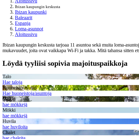
Aloitussivu
Ibizan kaupungin keskusta
Ibizan kaupunki
Baleaarit
Espanja
Loma-asunnot
Aloitussivu
Ibizan kaupungin keskusta tarjoaa 11 asuntoa sekä muita loma-asuntoja, 
mukavuudet, joita ovat vaikkapa Wi-Fi ja takka. Mitä tahansa sitten et
Löydä tyyliisi sopivia majoituspaikkoja
Talo
Hae taloja
Huoneisto/asunto
Hae huoneistoja/asuntoja
Mökki
hae mökkejä
Mökki
hae mökkejä
Huvila
hae huviloita
Chalet
hae chaleita