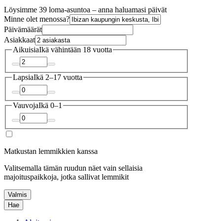
Löysimme 39 loma-asuntoa – anna haluamasi päivät
Minne olet menossa?
Päivämäärät
Asiakkaat
Aikuisia
Ikä vähintään 18 vuotta
Lapsia
Ikä 2–17 vuotta
Vauvoja
Ikä 0–1
Matkustan lemmikkien kanssa
Valitsemalla tämän ruudun näet vain sellaisia
majoituspaikkoja, jotka sallivat lemmikit
Valmis
Hae