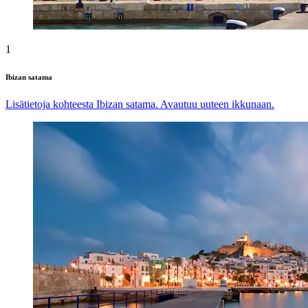
1
Ibizan satama
Lisätietoja kohteesta Ibizan satama. Avautuu uuteen ikkunaan.