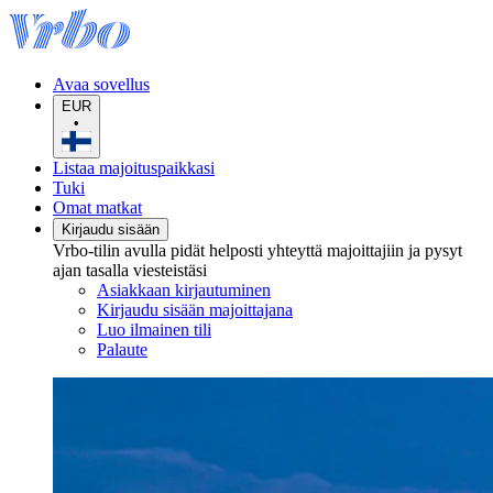
Avaa sovellus
EUR
•
Listaa majoituspaikkasi
Tuki
Omat matkat
Kirjaudu sisään
Vrbo-tilin avulla pidät helposti yhteyttä majoittajiin ja pysyt
ajan tasalla viesteistäsi
Asiakkaan kirjautuminen
Kirjaudu sisään majoittajana
Luo ilmainen tili
Palaute