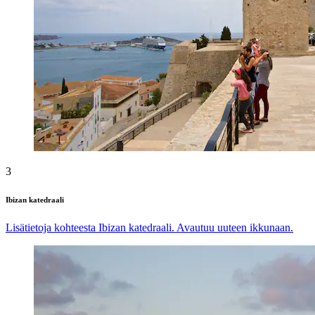
3
Ibizan katedraali
Lisätietoja kohteesta Ibizan katedraali. Avautuu uuteen ikkunaan.