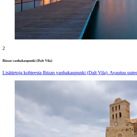
2
Ibizan vanhakaupunki (Dalt Vila)
Lisätietoja kohteesta Ibizan vanhakaupunki (Dalt Vila). Avautuu uute