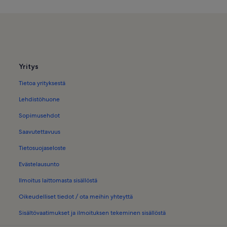
Loma-Asunnot − Cap Martinet
Loma-Asunnot − Sant Francesc Xavi
Loma-Asunnot − Faro de Punta Gro
Matkailuvaunut ja -autot – Es Bol N
Yritys
Järviloma-Asunnot lähellä kohdett
Tietoa yrityksestä
Perheloma-Asunnot kohteessa Can
Lehdistöhuone
Sopimusehdot
Saavutettavuus
Tietosuojaseloste
Evästelausunto
Ilmoitus laittomasta sisällöstä
Oikeudelliset tiedot / ota meihin yhteyttä
Sisältövaatimukset ja ilmoituksen tekeminen sisällöstä