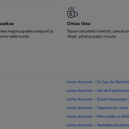
elua)
tuaikaa
Omaa tilaa
iesi majoituspaikka helposti ja
Täysin varustellut keittiöt, pesuko
loma vailla huolia
altaat, pihat ja paljon muuta
Loma-Asunnot − Es Cap de Barbari
Loma-Asunnot − Isla de Espalmado
Loma-Asunnot − Ibizan kaupungin 
Loma-Asunnot − Talamancan ranta
Loma-Asunnot − Mercadillo La Mol
Loma-Asunnot − Vedellan poukam