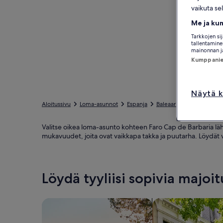
vaikuta se
Me ja ku
Tarkkojen si
tallentaminen
mainonnan ja
Kumppanien
Näytä k
Aloitussivu
Loma-asunnot
Espanja
Baleaarit
Formentera
Valitse oikea loma-asunto kohteen Faro Cap de Barbaria lähie
mukavuudet, joita ovat vaikkapa takka ja puutarha. Löydät
Löydä tyyliisi sopivia majoi
Hae taloja
Hae huoneistoja/as