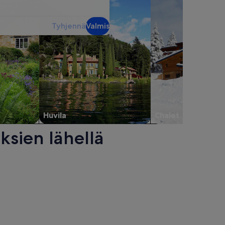
Tyhjennä
Valmis
Huvila
Chalet
ksien lähellä