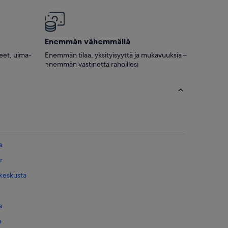
Enemmän vähemmällä
neet, uima-
Enemmän tilaa, yksityisyyttä ja mukavuuksia –
enemmän vastinetta rahoillesi
a
r
keskusta
a
a