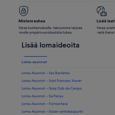
arvost
Mielenrauhaa
Lisää laa
Varaa luottamuksella -takuumme tarjoaa
Varaa unelm
sinulle ympärivuorokautista tukea
vietä ihana 
Lisää lomaideoita
Loma-asunnot
Loma-Asunnot − Ses Bardetes
Loma-Asunnot − Sant Francesc Xavier
Loma-Asunnot − Ibiza Club de Campo
Loma-Asunnot − Sa Penya
Loma-Asunnot − Formentera
Loma-Asunnot − Ibizan vanhakaupunki