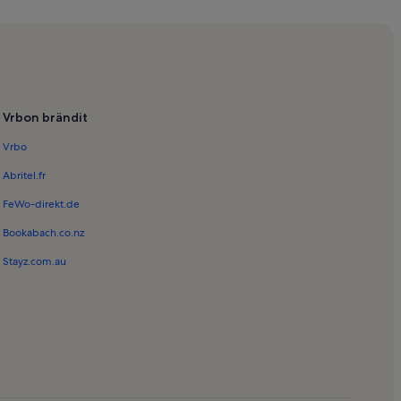
erin kirkko
ssa
oun ranta
Vrbon brändit
a Oliivin poukama
Vrbo
 Pep Simó
Abritel.fr
FeWo-direkt.de
Bookabach.co.nz
Stayz.com.au