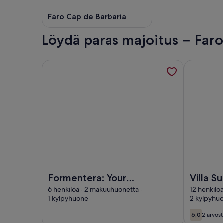
Faro Cap de Barbaria
Löydä paras majoitus − Faro
Tietoa majoituspaikasta Formentera: Your haven of
Tietoa majo
Kuva kohteesta: Formentera: Your haven of peace 
Kuva kohtee
Formentera: Your
Villa Su
haven of peace by
Erinomai
6 henkilöä · 2 makuuhuonetta ·
12 henkilö
1 kylpyhuone
2 kylpyhu
the sea
arvo
6,0
2 arvos
6,0 kautt
(2