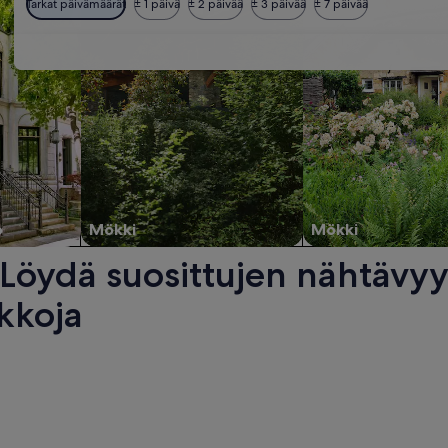
Tarkat päivämäärät
± 1 päivä
± 2 päivää
± 3 päivää
± 7 päivää
o
Mökki
Mökki
 Löydä suosittujen nähtävyy
ikkoja
uu uuteen ikkunaan.