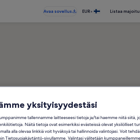
•
Avaa sovellus
EUR
Listaa majoitu
 Barbaria − lähellä olevia l
tämme yksityisyydestäsi
 547 loma-asuntoa – anna haluama
mppanimme tallennamme laitteeseesi tietoja ja/tai haemme niitä siitä, 
Päivämäärät
enkilötietoja. Näitä tietoja ovat esimerkiksi evästeissä olevat yksilölliset tu
alla alla olevaa linkkiä voit hyväksyä tai hallinnoida valintojasi. Voit teh
 Tietosuojakäytäntö-sivullamme. Valintasi välitetään kumppaneillemme,