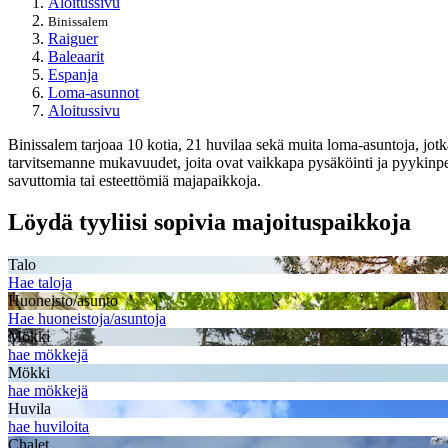
Aloitussivu
Binissalem
Raiguer
Baleaarit
Espanja
Loma-asunnot
Aloitussivu
Binissalem tarjoaa 10 kotia, 21 huvilaa sekä muita loma-asuntoja, jotka
tarvitsemanne mukavuudet, joita ovat vaikkapa pysäköinti ja pyykinpe
savuttomia tai esteettömiä majapaikkoja.
Löydä tyyliisi sopivia majoituspaikkoja
Talo
Hae taloja
Huoneisto/asunto
Hae huoneistoja/asuntoja
Mökki
hae mökkejä
Mökki
hae mökkejä
Huvila
hae huviloita
Chalet