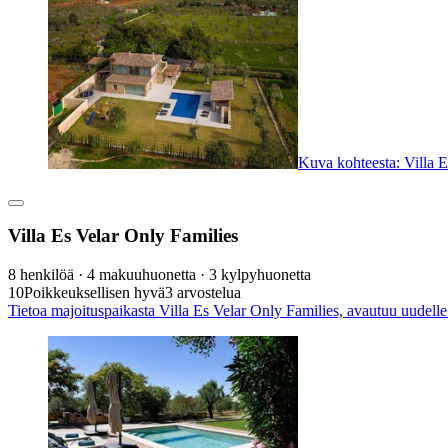
Kuva kohteesta: Villa E
Villa Es Velar Only Families
8 henkilöä · 4 makuuhuonetta · 3 kylpyhuonetta
10
Poikkeuksellisen hyvä
3 arvostelua
Tietoa majoituspaikasta Villa Es Velar Only Families, avautuu uudelle 