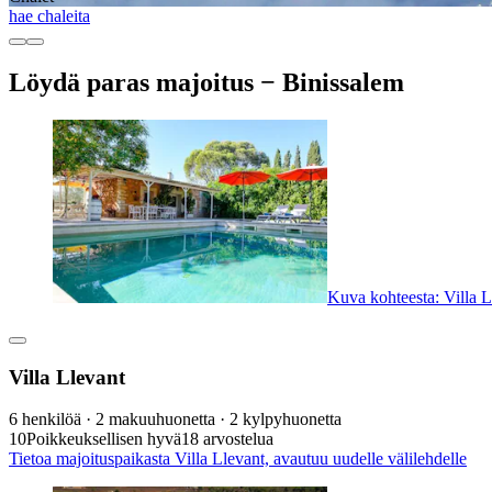
hae chaleita
Löydä paras majoitus − Binissalem
Kuva kohteesta: Villa L
Villa Llevant
6 henkilöä · 2 makuuhuonetta · 2 kylpyhuonetta
10
Poikkeuksellisen hyvä
18 arvostelua
Tietoa majoituspaikasta Villa Llevant, avautuu uudelle välilehdelle