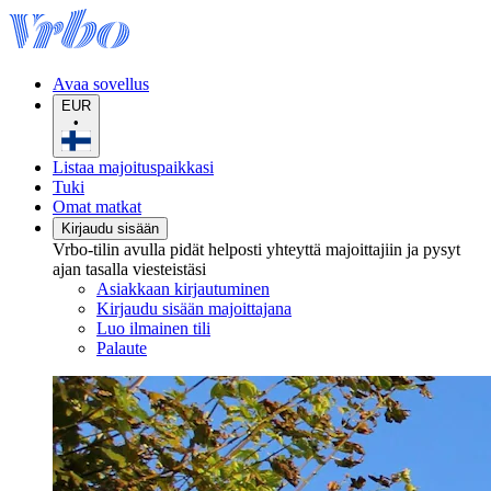
Avaa sovellus
EUR
•
Listaa majoituspaikkasi
Tuki
Omat matkat
Kirjaudu sisään
Vrbo-tilin avulla pidät helposti yhteyttä majoittajiin ja pysyt
ajan tasalla viesteistäsi
Asiakkaan kirjautuminen
Kirjaudu sisään majoittajana
Luo ilmainen tili
Palaute