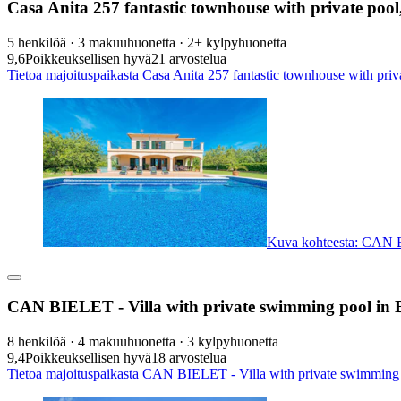
Casa Anita 257 fantastic townhouse with private pool,
5 henkilöä · 3 makuuhuonetta · 2+ kylpyhuonetta
9,6
Poikkeuksellisen hyvä
21 arvostelua
Tietoa majoituspaikasta Casa Anita 257 fantastic townhouse with privat
Kuva kohteesta: CAN B
CAN BIELET - Villa with private swimming pool in
8 henkilöä · 4 makuuhuonetta · 3 kylpyhuonetta
9,4
Poikkeuksellisen hyvä
18 arvostelua
Tietoa majoituspaikasta CAN BIELET - Villa with private swimming 