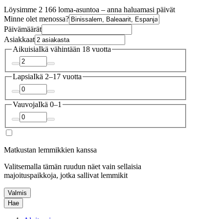
Löysimme 2 166 loma-asuntoa – anna haluamasi päivät
Minne olet menossa?
Päivämäärät
Asiakkaat
Aikuisia
Ikä vähintään 18 vuotta
Lapsia
Ikä 2–17 vuotta
Vauvoja
Ikä 0–1
Matkustan lemmikkien kanssa
Valitsemalla tämän ruudun näet vain sellaisia
majoituspaikkoja, jotka sallivat lemmikit
Valmis
Hae