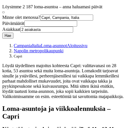
Löysimme 2 187 loma-asuntoa – anna haluamasi päivät
Minne olet menossa?
Päivämäärät
Asiakkaat
Hae
Campania
Italia
Loma-asunnot
Aloitussivu
Napolin metropolikaupunki
Capri
Löydä täydellinen majoitus kohteesta Capri: valittavanasi on 28
kotia, 53 asuntoa sekä muita loma-asuntoja. Lomakodit tarjoavat
sinulle ja ystävillesi, perheenjäsenillesi tai vaikkapa lemmikeillesi
parhaat mahdolliset mukavuudet, joita ovat vaikkapa takka ja
pyykinpesukone sekä kuivausrumpu. Mitä sitten ikinä etsitkin,
löydät taatusti loma-asunnon, joka sopii kaikkien tarpeisiin.
Valikoimissamme on esim. esteettömiä tai savuttomia majapaikkoja.
Loma-asuntoja ja viikkoalennuksia –
Capri