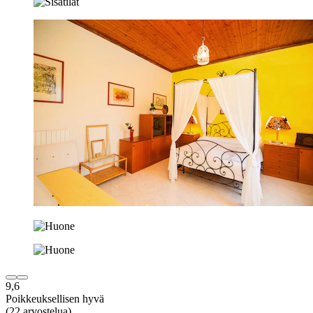
9,6
Poikkeuksellisen hyvä
(22 arvostelua)