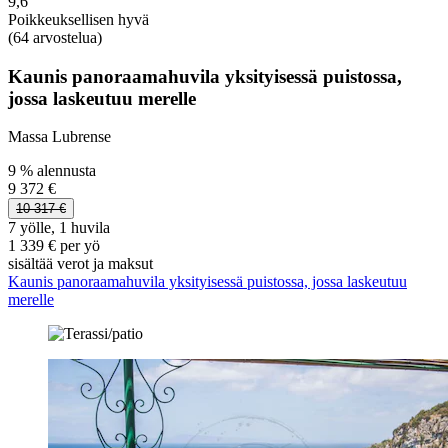
9,6
Poikkeuksellisen hyvä
(64 arvostelua)
Kaunis panoraamahuvila yksityisessä puistossa,
jossa laskeutuu merelle
Massa Lubrense
9 % alennusta
9 372 €
10 317 €
7 yölle, 1 huvila
1 339 € per yö
sisältää verot ja maksut
Kaunis panoraamahuvila yksityisessä puistossa, jossa laskeutuu
merelle