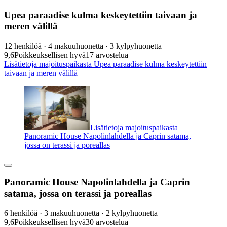
Upea paraadise kulma keskeytettiin taivaan ja
meren välillä
12 henkilöä · 4 makuuhuonetta · 3 kylpyhuonetta
9,6
Poikkeuksellisen hyvä
17 arvostelua
Lisätietoja majoituspaikasta Upea paraadise kulma keskeytettiin
taivaan ja meren välillä
Lisätietoja majoituspaikasta
Panoramic House Napolinlahdella ja Caprin satama,
jossa on terassi ja poreallas
Panoramic House Napolinlahdella ja Caprin
satama, jossa on terassi ja poreallas
6 henkilöä · 3 makuuhuonetta · 2 kylpyhuonetta
9,6
Poikkeuksellisen hyvä
30 arvostelua