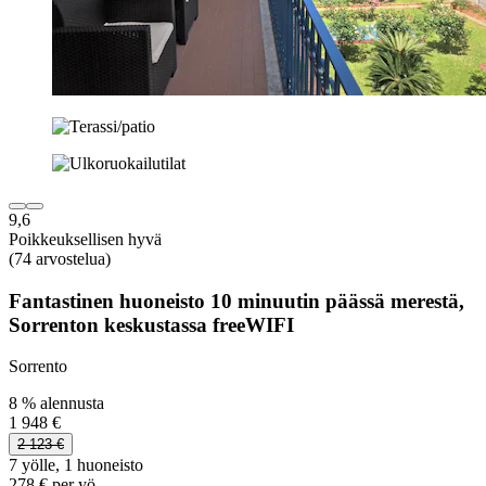
9,6
Poikkeuksellisen hyvä
(74 arvostelua)
Fantastinen huoneisto 10 minuutin päässä merestä,
Sorrenton keskustassa freeWIFI
Sorrento
8 % alennusta
1 948 €
2 123 €
7 yölle, 1 huoneisto
278 € per yö