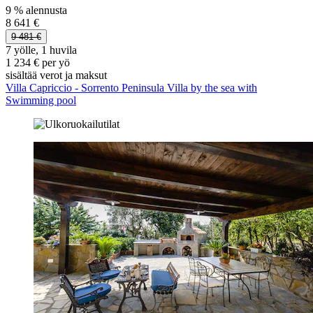
9 % alennusta
8 641 €
9 481 €
7 yölle, 1 huvila
1 234 € per yö
sisältää verot ja maksut
Villa Capriccio - Sorrento Peninsula Villa by the sea with
Swimming pool