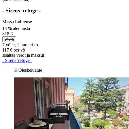
- Sirens 'refuge -
Massa Lubrense
14 % alennusta
818 €
947 €
7 yölle, 1 huoneisto
117 € per yö
sisältää verot ja maksut
- Sirens 'refuge -