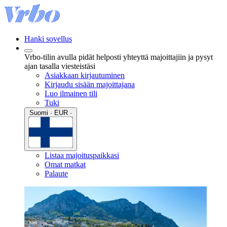
Hanki sovellus
Vrbo-tilin avulla pidät helposti yhteyttä majoittajiin ja pysyt
ajan tasalla viesteistäsi
Asiakkaan kirjautuminen
Kirjaudu sisään majoittajana
Luo ilmainen tili
Tuki
Suomi · EUR ·
Listaa majoituspaikkasi
Omat matkat
Palaute