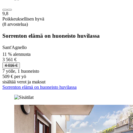
9,8
Poikkeuksellisen hyvä
(8 arvostelua)
Sorrenton elämä on huoneisto huvilassa
Sant'Agnello
11 % alennusta
3 561 €
4 016 €
7 yölle, 1 huoneisto
509 € per yö
sisältää verot ja maksut
Sorrenton elämä on huoneisto huvilassa