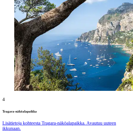
4
Tragara-näköalapaikka
Lisätietoja kohteesta Tragara-näköalapaikka. Avautuu uuteen
ikkunaan.