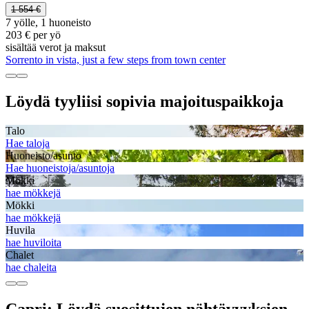
1 554 €
7 yölle, 1 huoneisto
203 € per yö
sisältää verot ja maksut
Sorrento in vista, just a few steps from town center
Löydä tyyliisi sopivia majoituspaikkoja
Talo
Hae taloja
Huoneisto/asunto
Hae huoneistoja/asuntoja
Mökki
hae mökkejä
Mökki
hae mökkejä
Huvila
hae huviloita
Chalet
hae chaleita
Capri: Löydä suosittujen nähtävyyksien