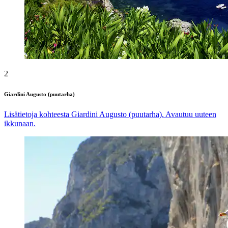
2
Giardini Augusto (puutarha)
Lisätietoja kohteesta Giardini Augusto (puutarha). Avautuu uuteen
ikkunaan.