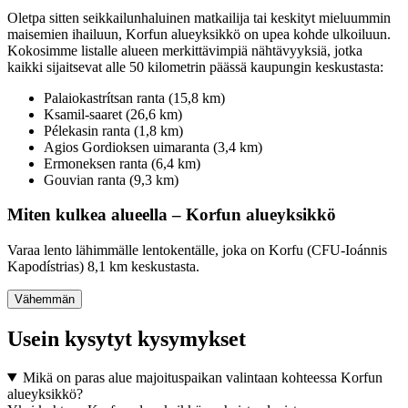
Oletpa sitten seikkailunhaluinen matkailija tai keskityt mieluummin
maisemien ihailuun, Korfun alueyksikkö on upea kohde ulkoiluun.
Kokosimme listalle alueen merkittävimpiä nähtävyyksiä, jotka
kaikki sijaitsevat alle 50 kilometrin päässä kaupungin keskustasta:
Palaiokastrítsan ranta (15,8 km)
Ksamil-saaret (26,6 km)
Pélekasin ranta (1,8 km)
Agios Gordioksen uimaranta (3,4 km)
Ermoneksen ranta (6,4 km)
Gouvian ranta (9,3 km)
Miten kulkea alueella – Korfun alueyksikkö
Varaa lento lähimmälle lentokentälle, joka on Korfu (CFU-Ioánnis
Kapodístrias) 8,1 km keskustasta.
Vähemmän
Usein kysytyt kysymykset
Mikä on paras alue majoituspaikan valintaan kohteessa Korfun
alueyksikkö?