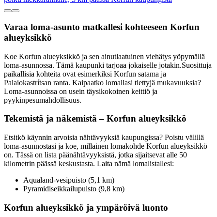
Varaa loma-asunto matkallesi kohteeseen Korfun
alueyksikkö
Koe Korfun alueyksikkö ja sen ainutlaatuinen viehätys yöpymällä
loma-asunnossa. Tämä kaupunki tarjoaa jokaiselle jotakin.Suosittuja
paikallisia kohteita ovat esimerkiksi Korfun satama ja
Palaiokastrítsan ranta. Kaipaatko lomallasi tiettyjä mukavuuksia?
Loma-asunnoissa on usein täysikokoinen keittiö ja
pyykinpesumahdollisuus.
Tekemistä ja näkemistä – Korfun alueyksikkö
Etsitkö käynnin arvoisia nähtävyyksiä kaupungissa? Poistu välillä
loma-asunnostasi ja koe, millainen lomakohde Korfun alueyksikkö
on. Tässä on lista päänähtävyyksistä, jotka sijaitsevat alle 50
kilometrin päässä keskustasta. Laita nämä lomalistallesi:
Aqualand-vesipuisto (5,1 km)
Pyramidiseikkailupuisto (9,8 km)
Korfun alueyksikkö ja ympäröivä luonto