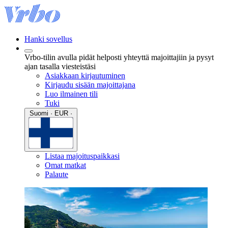
Hanki sovellus
Vrbo-tilin avulla pidät helposti yhteyttä majoittajiin ja pysyt
ajan tasalla viesteistäsi
Asiakkaan kirjautuminen
Kirjaudu sisään majoittajana
Luo ilmainen tili
Tuki
Suomi · EUR ·
Listaa majoituspaikkasi
Omat matkat
Palaute