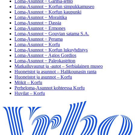
Loma-Asunnot − Garitsa-lehto
Loma-Asunnot − Korfun simpukkamuseo
Loma-Asunnot − Korfun kaupunki
Loma-Asunnot − Moraitika
Loma-Asunnot − Dassia
Loma-Asunnot − Ermones
Loma-Asunnot − Gouvian satama S.A.
Loma-Asunnot − Perama
Loma-Asunnot − Korfu
Loma-Asunnot − Korfun lukuyhdistys
Loma-Asunnot − Agios Gordios
Loma-Asunnot − Paleokastriton
Matkailuvaunut ja -autot – Serbialainen museo
Huoneistot ja asunnot – Halikounasin ranta
Huoneistot ja asunnot – Korfu
Mökit – Korfu
Perheloma-Asunnot kohteessa Korfu
Huvilat – Korfu