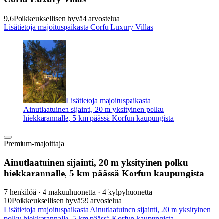
9,6
Poikkeuksellisen hyvä
4 arvostelua
Lisätietoja majoituspaikasta Corfu Luxury Villas
Lisätietoja majoituspaikasta
Ainutlaatuinen sijainti, 20 m yksityinen polku
hiekkarannalle, 5 km päässä Korfun kaupungista
Premium-majoittaja
Ainutlaatuinen sijainti, 20 m yksityinen polku
hiekkarannalle, 5 km päässä Korfun kaupungista
7 henkilöä · 4 makuuhuonetta · 4 kylpyhuonetta
10
Poikkeuksellisen hyvä
59 arvostelua
Lisätietoja majoituspaikasta Ainutlaatuinen sijainti, 20 m yksityinen
polku hiekkarannalle, 5 km päässä Korfun kaupungista