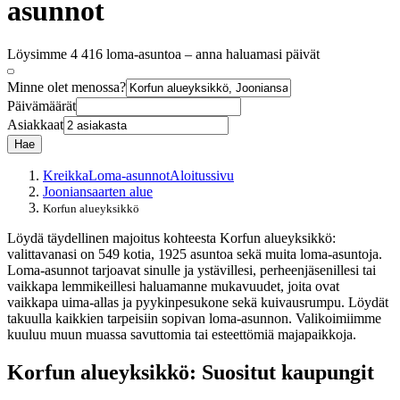
asunnot
Löysimme 4 416 loma-asuntoa – anna haluamasi päivät
Minne olet menossa?
Päivämäärät
Asiakkaat
Hae
Kreikka
Loma-asunnot
Aloitussivu
Jooniansaarten alue
Korfun alueyksikkö
Löydä täydellinen majoitus kohteesta Korfun alueyksikkö:
valittavanasi on 549 kotia, 1925 asuntoa sekä muita loma-asuntoja.
Loma-asunnot tarjoavat sinulle ja ystävillesi, perheenjäsenillesi tai
vaikkapa lemmikeillesi haluamanne mukavuudet, joita ovat
vaikkapa uima-allas ja pyykinpesukone sekä kuivausrumpu. Löydät
takuulla kaikkien tarpeisiin sopivan loma-asunnon. Valikoimiimme
kuuluu muun muassa savuttomia tai esteettömiä majapaikkoja.
Korfun alueyksikkö: Suositut kaupungit