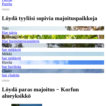
Parelia
Löydä tyyliisi sopivia majoituspaikkoja
Talo
Hae taloja
Huoneisto/asunto
Hae huoneistoja/asuntoja
Mökki
hae mökkejä
Mökki
hae mökkejä
Huvila
hae huviloita
Chalet
hae chaleita
Löydä paras majoitus − Korfun
alueyksikkö