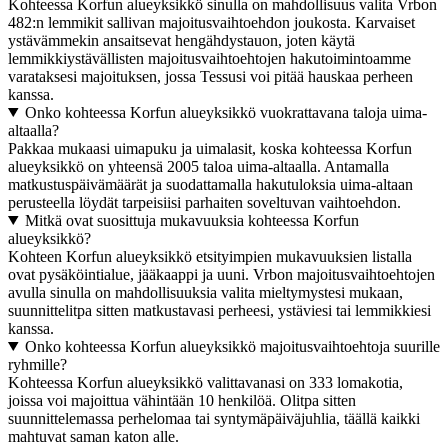
Kohteessa Korfun alueyksikkö sinulla on mahdollisuus valita Vrbon
482:n lemmikit sallivan majoitusvaihtoehdon joukosta. Karvaiset
ystävämmekin ansaitsevat hengähdystauon, joten käytä
lemmikkiystävällisten majoitusvaihtoehtojen hakutoimintoamme
varataksesi majoituksen, jossa Tessusi voi pitää hauskaa perheen
kanssa.
Onko kohteessa Korfun alueyksikkö vuokrattavana taloja uima-
altaalla?
Pakkaa mukaasi uimapuku ja uimalasit, koska kohteessa Korfun
alueyksikkö on yhteensä 2005 taloa uima-altaalla. Antamalla
matkustuspäivämäärät ja suodattamalla hakutuloksia uima-altaan
perusteella löydät tarpeisiisi parhaiten soveltuvan vaihtoehdon.
Mitkä ovat suosittuja mukavuuksia kohteessa Korfun
alueyksikkö?
Kohteen Korfun alueyksikkö etsityimpien mukavuuksien listalla
ovat pysäköintialue, jääkaappi ja uuni. Vrbon majoitusvaihtoehtojen
avulla sinulla on mahdollisuuksia valita mieltymystesi mukaan,
suunnittelitpa sitten matkustavasi perheesi, ystäviesi tai lemmikkiesi
kanssa.
Onko kohteessa Korfun alueyksikkö majoitusvaihtoehtoja suurille
ryhmille?
Kohteessa Korfun alueyksikkö valittavanasi on 333 lomakotia,
joissa voi majoittua vähintään 10 henkilöä. Olitpa sitten
suunnittelemassa perhelomaa tai syntymäpäiväjuhlia, täällä kaikki
mahtuvat saman katon alle.