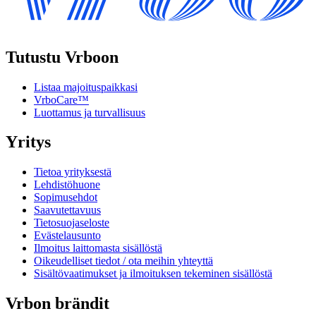
Tutustu Vrboon
Listaa majoituspaikkasi
VrboCare™
Luottamus ja turvallisuus
Yritys
Tietoa yrityksestä
Lehdistöhuone
Sopimusehdot
Saavutettavuus
Tietosuojaseloste
Evästelausunto
Ilmoitus laittomasta sisällöstä
Oikeudelliset tiedot / ota meihin yhteyttä
Sisältövaatimukset ja ilmoituksen tekeminen sisällöstä
Vrbon brändit