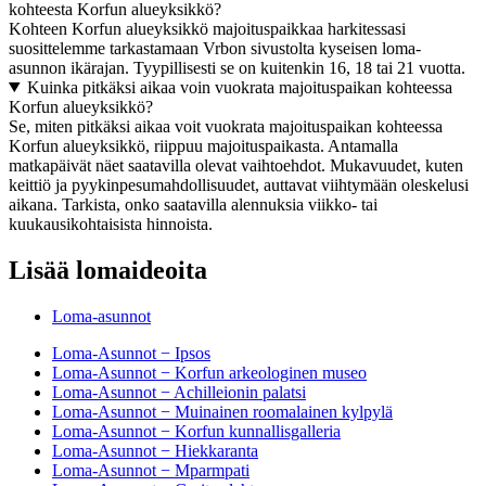
kohteesta Korfun alueyksikkö?
Kohteen Korfun alueyksikkö majoituspaikkaa harkitessasi
suosittelemme tarkastamaan Vrbon sivustolta kyseisen loma-
asunnon ikärajan. Tyypillisesti se on kuitenkin 16, 18 tai 21 vuotta.
Kuinka pitkäksi aikaa voin vuokrata majoituspaikan kohteessa
Korfun alueyksikkö?
Se, miten pitkäksi aikaa voit vuokrata majoituspaikan kohteessa
Korfun alueyksikkö, riippuu majoituspaikasta. Antamalla
matkapäivät näet saatavilla olevat vaihtoehdot. Mukavuudet, kuten
keittiö ja pyykinpesumahdollisuudet, auttavat viihtymään oleskelusi
aikana. Tarkista, onko saatavilla alennuksia viikko- tai
kuukausikohtaisista hinnoista.
Lisää lomaideoita
Loma-asunnot
Loma-Asunnot − Ipsos
Loma-Asunnot − Korfun arkeologinen museo
Loma-Asunnot − Achilleionin palatsi
Loma-Asunnot − Muinainen roomalainen kylpylä
Loma-Asunnot − Korfun kunnallisgalleria
Loma-Asunnot − Hiekkaranta
Loma-Asunnot − Mparmpati