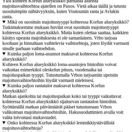
Yksi kohteen Korfun alueyksikkö parhaista alueista
majoitusvaihtoehtoa ajatellen on Paxos. Vietä aikaa täällä ja tutustu
suosituimpiin nähtävyyksiin, kuten Voutoumin ranta ja Avlakin
ranta.
Mikä on suosituin majoitustyyppi kohteessa Korfun alueyksikkö?
Tutkimuksemme mukaan huvilat ovat suosituin majoitustyyppi
kohteessa Korfun alueyksikkö. Mutta kuten olettaa saattaa, kaikkien
käsitys upeasta majoituksesta ei ole samanlainen. Vrbo tarjoaa
kooltaan ja hinnaltaan vaihtelevia vaihtoehtoja, joten löydät varmasti
sinulle parhaan vaihtoehdon.
Kuinka paljon loma-asunnot maksavat kohteessa Korfun
alueyksikkö?
Kohteen Korfun alueyksikkö loma-asuntojen hintoihin voivat
vaikuttaa esimerkiksi oleskelun pituus, vuodenaika tai
majoituspaikan tyyppi. Tutustumalla Vrbon tarjoamiin upeisiin
majoitusvaihtoehtoihin löydät varmasti mieleisesi.
Kuinka paljon rantatalot maksavat kohteessa Korfun
alueyksikkö?
Matkan ajankohta tai majoituspaikan koko tai tyyppi vaikuttavat
kohteessa Korfun alueyksikkö sijaitsevan rantatalon hintoihin.
Syöttämällä matkan päivämäärät pääset tutustumaan Vrbon
valikoiman majoitusvaihtoehtoihin. Hakusuodattimien avulla voit
valita toivomasi mukavuudet.
Onko kohteessa Korfun alueyksikkö lemmikkiystävällisiä
majoitusvaihtoehtoja?