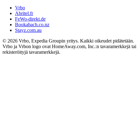
Vrbo
Abritel.fr
FeWo-direkt.de
Bookabach.co.nz
Stayz.com.au
© 2026 Vrbo, Expedia Groupin yritys. Kaikki oikeudet pidätetään.
Vrbo ja Vrbon logo ovat HomeAway.com, Inc.:n tavaramerkkejä tai
rekisteröityjä tavaramerkkejä.