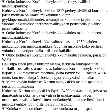
Onko kohteessa Korfun alueyksikkö perheystävällisiä
majoituspaikkoja?
Kohteessa Korfun alueyksikkö on 1817 perheystävällistä lomakotia,
joista monissa on lisäksi mukavuudet, kuten
pyykinpesumahdollisuudet, useampi makuuhuone ja piha-alue.
Suodata hakutulokset perheystävällisyyden perusteella ja valitse
paras vaihtoehto.
Onko kohteessa Korfun alueyksikkö kahden makuuhuoneen
majoituspaikkoja?
Kohteessa Korfun alueyksikkö valittavanasi on 1250 kahden
makuuhuoneen majoituspaikkaa. Suuntaa matkalle koko perheen
voimin tai kaveriporukalla – tilaa on kaikille.
Onko kohteessa Korfun alueyksikkö majoituspaikkoja, joissa on
WiFi?
Halusitpa sitten pysyä uutisten tasalla, tarkistaa sähköpostit tai
surffailla sosiaalisessa mediassa, kohteessa Korfun alueyksikkö on
tarjolla 1869 majoitusvaihtoehtoa, joista löytyy WiFi. Rastita WiFi-
ruutu, kun teet hakuja Vrbossa ja pysy yhteyksissä lomallasi.
Miten löydän kohteesta Korfun alueyksikkö majoituspaikkoja,
joissa on ilmastointi?
Kohteesta Korfun alueyksikkö löydät 3430 loma-asuntoa, joissa on
ilmastointi ja jotka tarjoavat viileää lisämukavuutta. Syötä
matkustuspäiväsi ja käytä sitten suodatintyökaluamme löytääksesi
majoitusvaihtoehdot, joista löytyy ilmastointi.
Kuinka vanha on oltava, jotta voi vuokrata majoituspaikan