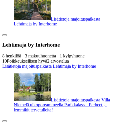
Lisätietoja majoituspaikasta
Lehtimaja by Interhome
Lehtimaja by Interhome
8 henkilöä · 3 makuuhuonetta · 1 kylpyhuone
10
Poikkeuksellisen hyvä
2 arvostelua
Lisätietoja majoituspaikasta Lehtimaja by Interhome
Lisätietoja majoituspaikasta Villa
Niemelä ulkoporeammeella Parikkalassa. Perheet ja
lemmikit tervetulleita!