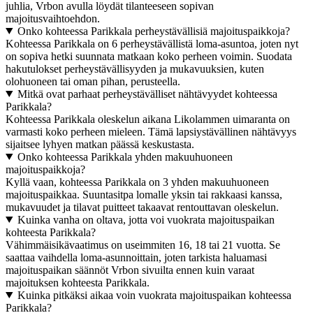
juhlia, Vrbon avulla löydät tilanteeseen sopivan
majoitusvaihtoehdon.
Onko kohteessa Parikkala perheystävällisiä majoituspaikkoja?
Kohteessa Parikkala on 6 perheystävällistä loma-asuntoa, joten nyt
on sopiva hetki suunnata matkaan koko perheen voimin. Suodata
hakutulokset perheystävällisyyden ja mukavuuksien, kuten
olohuoneen tai oman pihan, perusteella.
Mitkä ovat parhaat perheystävälliset nähtävyydet kohteessa
Parikkala?
Kohteessa Parikkala oleskelun aikana Likolammen uimaranta on
varmasti koko perheen mieleen. Tämä lapsiystävällinen nähtävyys
sijaitsee lyhyen matkan päässä keskustasta.
Onko kohteessa Parikkala yhden makuuhuoneen
majoituspaikkoja?
Kyllä vaan, kohteessa Parikkala on 3 yhden makuuhuoneen
majoituspaikkaa. Suuntasitpa lomalle yksin tai rakkaasi kanssa,
mukavuudet ja tilavat puitteet takaavat rentouttavan oleskelun.
Kuinka vanha on oltava, jotta voi vuokrata majoituspaikan
kohteesta Parikkala?
Vähimmäisikävaatimus on useimmiten 16, 18 tai 21 vuotta. Se
saattaa vaihdella loma-asunnoittain, joten tarkista haluamasi
majoituspaikan säännöt Vrbon sivuilta ennen kuin varaat
majoituksen kohteesta Parikkala.
Kuinka pitkäksi aikaa voin vuokrata majoituspaikan kohteessa
Parikkala?