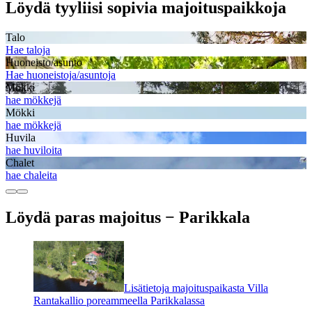
Löydä tyyliisi sopivia majoituspaikkoja
Talo
Hae taloja
Huoneisto/asunto
Hae huoneistoja/asuntoja
Mökki
hae mökkejä
Mökki
hae mökkejä
Huvila
hae huviloita
Chalet
hae chaleita
Löydä paras majoitus − Parikkala
Lisätietoja majoituspaikasta Villa
Rantakallio poreammeella Parikkalassa