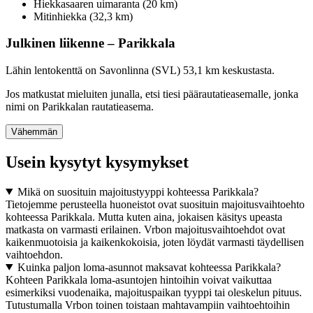
Hiekkasaaren uimaranta (20 km)
Mitinhiekka (32,3 km)
Julkinen liikenne – Parikkala
Lähin lentokenttä on Savonlinna (SVL) 53,1 km keskustasta.
Jos matkustat mieluiten junalla, etsi tiesi päärautatieasemalle, jonka
nimi on Parikkalan rautatieasema.
Vähemmän
Usein kysytyt kysymykset
Mikä on suosituin majoitustyyppi kohteessa Parikkala?
Tietojemme perusteella huoneistot ovat suosituin majoitusvaihtoehto
kohteessa Parikkala. Mutta kuten aina, jokaisen käsitys upeasta
matkasta on varmasti erilainen. Vrbon majoitusvaihtoehdot ovat
kaikenmuotoisia ja kaikenkokoisia, joten löydät varmasti täydellisen
vaihtoehdon.
Kuinka paljon loma-asunnot maksavat kohteessa Parikkala?
Kohteen Parikkala loma-asuntojen hintoihin voivat vaikuttaa
esimerkiksi vuodenaika, majoituspaikan tyyppi tai oleskelun pituus.
Tutustumalla Vrbon toinen toistaan mahtavampiin vaihtoehtoihin