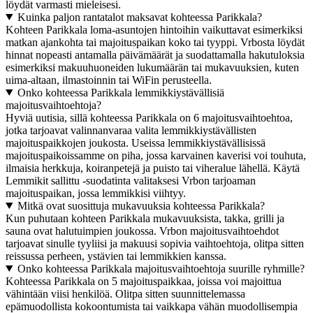
löydät varmasti mieleisesi.
Kuinka paljon rantatalot maksavat kohteessa Parikkala?
Kohteen Parikkala loma-asuntojen hintoihin vaikuttavat esimerkiksi
matkan ajankohta tai majoituspaikan koko tai tyyppi. Vrbosta löydät
hinnat nopeasti antamalla päivämäärät ja suodattamalla hakutuloksia
esimerkiksi makuuhuoneiden lukumäärän tai mukavuuksien, kuten
uima-altaan, ilmastoinnin tai WiFin perusteella.
Onko kohteessa Parikkala lemmikkiystävällisiä
majoitusvaihtoehtoja?
Hyviä uutisia, sillä kohteessa Parikkala on 6 majoitusvaihtoehtoa,
jotka tarjoavat valinnanvaraa valita lemmikkiystävällisten
majoituspaikkojen joukosta. Useissa lemmikkiystävällisissä
majoituspaikoissamme on piha, jossa karvainen kaverisi voi touhuta,
ilmaisia herkkuja, koiranpetejä ja puisto tai viheralue lähellä. Käytä
Lemmikit sallittu -suodatinta valitaksesi Vrbon tarjoaman
majoituspaikan, jossa lemmikkisi viihtyy.
Mitkä ovat suosittuja mukavuuksia kohteessa Parikkala?
Kun puhutaan kohteen Parikkala mukavuuksista, takka, grilli ja
sauna ovat halutuimpien joukossa. Vrbon majoitusvaihtoehdot
tarjoavat sinulle tyyliisi ja makuusi sopivia vaihtoehtoja, olitpa sitten
reissussa perheen, ystävien tai lemmikkien kanssa.
Onko kohteessa Parikkala majoitusvaihtoehtoja suurille ryhmille?
Kohteessa Parikkala on 5 majoituspaikkaa, joissa voi majoittua
vähintään viisi henkilöä. Olitpa sitten suunnittelemassa
epämuodollista kokoontumista tai vaikkapa vähän muodollisempia