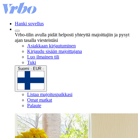
Hanki sovellus
Vrbo-tilin avulla pidät helposti yhteyttä majoittajiin ja pysyt
ajan tasalla viesteistäsi
Asiakkaan kirjautuminen
Kirjaudu sisään majoittajana
Luo ilmainen tili
Tuki
Suomi · EUR ·
Listaa majoituspaikkasi
Omat matkat
Palaute