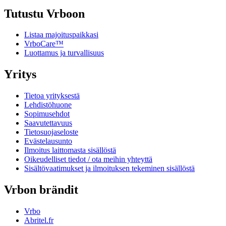
Tutustu Vrboon
Listaa majoituspaikkasi
VrboCare™
Luottamus ja turvallisuus
Yritys
Tietoa yrityksestä
Lehdistöhuone
Sopimusehdot
Saavutettavuus
Tietosuojaseloste
Evästelausunto
Ilmoitus laittomasta sisällöstä
Oikeudelliset tiedot / ota meihin yhteyttä
Sisältövaatimukset ja ilmoituksen tekeminen sisällöstä
Vrbon brändit
Vrbo
Abritel.fr