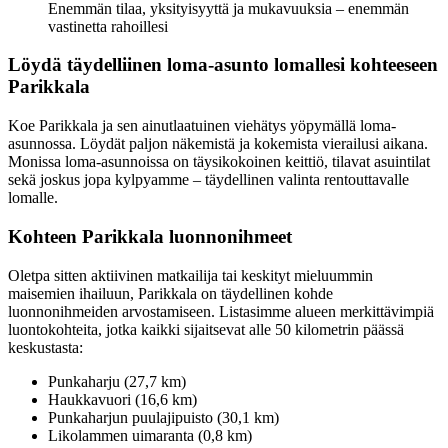
Enemmän tilaa, yksityisyyttä ja mukavuuksia – enemmän
vastinetta rahoillesi
Löydä täydelliinen loma-asunto lomallesi kohteeseen
Parikkala
Koe Parikkala ja sen ainutlaatuinen viehätys yöpymällä loma-
asunnossa. Löydät paljon näkemistä ja kokemista vierailusi aikana.
Monissa loma-asunnoissa on täysikokoinen keittiö, tilavat asuintilat
sekä joskus jopa kylpyamme – täydellinen valinta rentouttavalle
lomalle.
Kohteen Parikkala luonnonihmeet
Oletpa sitten aktiivinen matkailija tai keskityt mieluummin
maisemien ihailuun, Parikkala on täydellinen kohde
luonnonihmeiden arvostamiseen. Listasimme alueen merkittävimpiä
luontokohteita, jotka kaikki sijaitsevat alle 50 kilometrin päässä
keskustasta:
Punkaharju (27,7 km)
Haukkavuori (16,6 km)
Punkaharjun puulajipuisto (30,1 km)
Likolammen uimaranta (0,8 km)