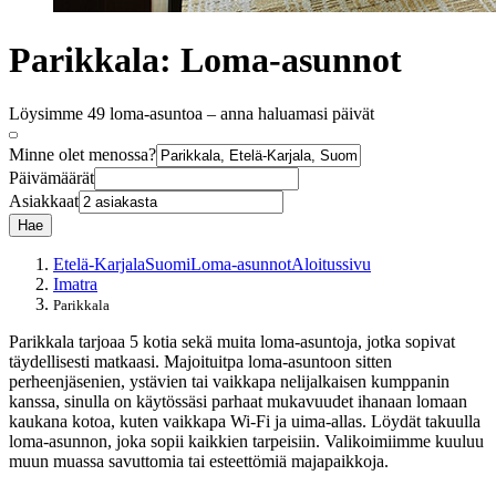
Parikkala: Loma-asunnot
Löysimme 49 loma-asuntoa – anna haluamasi päivät
Minne olet menossa?
Päivämäärät
Asiakkaat
Hae
Etelä-Karjala
Suomi
Loma-asunnot
Aloitussivu
Imatra
Parikkala
Parikkala tarjoaa 5 kotia sekä muita loma-asuntoja, jotka sopivat
täydellisesti matkaasi. Majoituitpa loma-asuntoon sitten
perheenjäsenien, ystävien tai vaikkapa nelijalkaisen kumppanin
kanssa, sinulla on käytössäsi parhaat mukavuudet ihanaan lomaan
kaukana kotoa, kuten vaikkapa Wi-Fi ja uima-allas. Löydät takuulla
loma-asunnon, joka sopii kaikkien tarpeisiin. Valikoimiimme kuuluu
muun muassa savuttomia tai esteettömiä majapaikkoja.