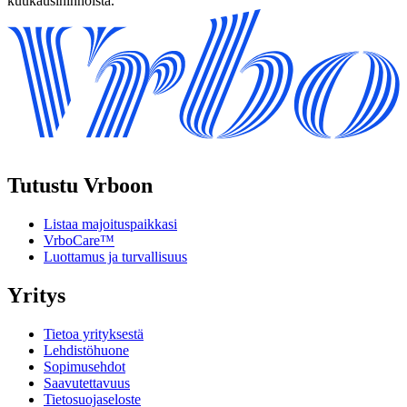
kuukausihinnoista.
Tutustu Vrboon
Listaa majoituspaikkasi
VrboCare™
Luottamus ja turvallisuus
Yritys
Tietoa yrityksestä
Lehdistöhuone
Sopimusehdot
Saavutettavuus
Tietosuojaseloste