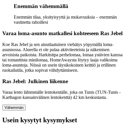
Enemmän vähemmällä
Enemmän tilaa, yksityisyyttä ja mukavuuksia – enemmän
vastinetta rahoillesi
Varaa loma-asunto matkallesi kohteeseen Ras Jebel
Koe Ras Jebel ja sen ainutlaatuinen viehätys yöpymällä loma-
asunnossa. Alueella ei ole pulaa aktiviteeteista ja näkemisen
arvoisista paikoista. Harkitsitpa perhelomaa, lomaa ystävien kanssa
tai romanttista minilomaa, HomeAwaysta löytyy laaja valikoima
loma-asuntoja. Niissä on usein täysikokoinen keittiö ja erillinen
ruokailutila, jotka sopivat viihdyttämiseen.
Ras Jebel: Julkinen liikenne
Varaa lento lähimmälle lentokentälle, joka on Tunis (TUN-Tunis -
Karthagon kansainvälinen lentokenttä) 42 km keskustasta.
Vähemmän
Usein kysytyt kysymykset