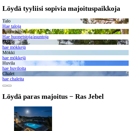
Löydä tyyliisi sopivia majoituspaikkoja
Talo
Hae taloja
Huoneisto/asunto
Hae huoneistoja/asuntoja
Mökki
hae mökkejä
Mökki
hae mökkejä
Huvila
hae huviloita
Chalet
hae chaleita
Löydä paras majoitus − Ras Jebel