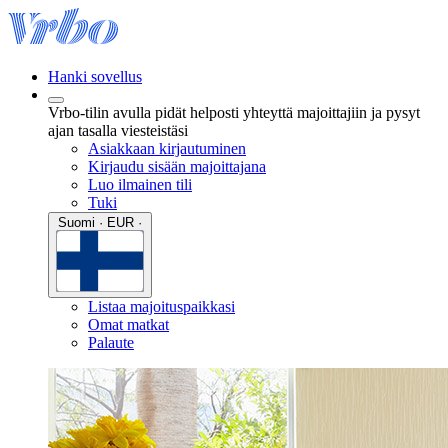
Hanki sovellus
Vrbo-tilin avulla pidät helposti yhteyttä majoittajiin ja pysyt
ajan tasalla viesteistäsi
Asiakkaan kirjautuminen
Kirjaudu sisään majoittajana
Luo ilmainen tili
Tuki
Suomi · EUR ·
Listaa majoituspaikkasi
Omat matkat
Palaute