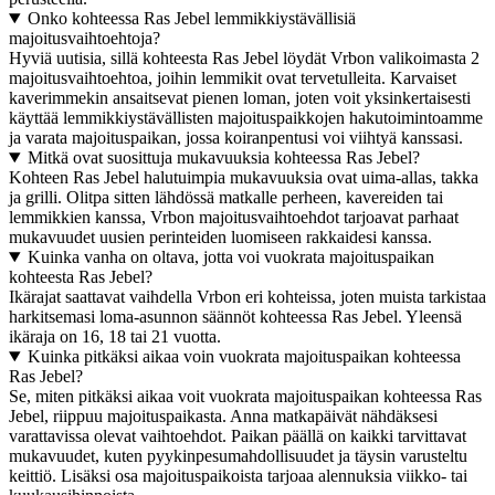
Onko kohteessa Ras Jebel lemmikkiystävällisiä
majoitusvaihtoehtoja?
Hyviä uutisia, sillä kohteesta Ras Jebel löydät Vrbon valikoimasta 2
majoitusvaihtoehtoa, joihin lemmikit ovat tervetulleita. Karvaiset
kaverimmekin ansaitsevat pienen loman, joten voit yksinkertaisesti
käyttää lemmikkiystävällisten majoituspaikkojen hakutoimintoamme
ja varata majoituspaikan, jossa koiranpentusi voi viihtyä kanssasi.
Mitkä ovat suosittuja mukavuuksia kohteessa Ras Jebel?
Kohteen Ras Jebel halutuimpia mukavuuksia ovat uima-allas, takka
ja grilli. Olitpa sitten lähdössä matkalle perheen, kavereiden tai
lemmikkien kanssa, Vrbon majoitusvaihtoehdot tarjoavat parhaat
mukavuudet uusien perinteiden luomiseen rakkaidesi kanssa.
Kuinka vanha on oltava, jotta voi vuokrata majoituspaikan
kohteesta Ras Jebel?
Ikärajat saattavat vaihdella Vrbon eri kohteissa, joten muista tarkistaa
harkitsemasi loma-asunnon säännöt kohteessa Ras Jebel. Yleensä
ikäraja on 16, 18 tai 21 vuotta.
Kuinka pitkäksi aikaa voin vuokrata majoituspaikan kohteessa
Ras Jebel?
Se, miten pitkäksi aikaa voit vuokrata majoituspaikan kohteessa Ras
Jebel, riippuu majoituspaikasta. Anna matkapäivät nähdäksesi
varattavissa olevat vaihtoehdot. Paikan päällä on kaikki tarvittavat
mukavuudet, kuten pyykinpesumahdollisuudet ja täysin varusteltu
keittiö. Lisäksi osa majoituspaikoista tarjoaa alennuksia viikko- tai