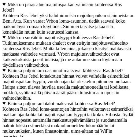
Mikä on paras alue majoituspaikan valintaan kohteessa Ras
Jebel?
Kohteen Ras Jebel yksi halutuimmista majoituspaikan sijainneista on
Beni Atta. Kun varaat Vrbon loma-asunnon, tiedät saavasi koko
paikan täysin omaan käyttöösi. Sinun ei tarvitse jakaa sitä
kenenkään muun kuin seurueesi kanssa.
Mikä on suosituin majoitustyyppi kohteessa Ras Jebel?
Tutkimuksemme mukaan chalet't ovat etsityin majoitusvaihtoehto
kohteessa Ras Jebel. Mutta kuten aina, jokaisen käsitys mahtavasta
matkasta vaihtelee varmasti. Vrbon majoitusvaihtoehdot ovat
kaikenkokoisia ja erihintaisia, ja me autamme sinua löytämään
täydellisen vaihtoehdon.
Kuinka paljon loma-asunnot maksavat kohteessa Ras Jebel?
Kohteen Ras Jebel lomakotien hinnat voivat vaihdella esimerkiksi
majoituspaikan tyypin, vuodenajan tai oleskelun pituuden mukaan.
Haitpa sitten tilavaa huvilaa usealla makuuhuoneella tai kodikasta
mökkiä, syöttämällä päivämäärät pääset tutustumaan upeisiin
vaihtoehtoihin.
Kuinka paljon rantatalot maksavat kohteessa Ras Jebel?
Kohteen Ras Jebel loma-asuntojen hintoihin vaikuttavat esimerkiksi
matkan ajankohta tai majoituspaikan tyyppi tai koko. Vrbosta löydät
hinnat nopeasti antamalla matkustuspäivämäärät ja suodattamalla
hakutuloksia esimerkiksi makuuhuoneiden lukumäärän tai
mukavuuksien, kuten ilmastoinnin, uima-altaan tai WiFin
perusteella.