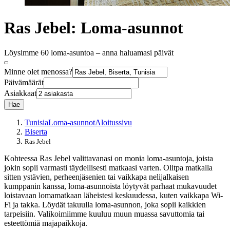
Ras Jebel: Loma-asunnot
Löysimme 60 loma-asuntoa – anna haluamasi päivät
Minne olet menossa?
Päivämäärät
Asiakkaat
Hae
Tunisia
Loma-asunnot
Aloitussivu
Biserta
Ras Jebel
Kohteessa Ras Jebel valittavanasi on monia loma-asuntoja, joista
jokin sopii varmasti täydellisesti matkaasi varten. Olitpa matkalla
sitten ystävien, perheenjäsenien tai vaikkapa nelijalkaisen
kumppanin kanssa, loma-asunnoista löytyvät parhaat mukavuudet
loistavaan lomamatkaan läheistesi keskuudessa, kuten vaikkapa Wi-
Fi ja takka. Löydät takuulla loma-asunnon, joka sopii kaikkien
tarpeisiin. Valikoimiimme kuuluu muun muassa savuttomia tai
esteettömiä majapaikkoja.