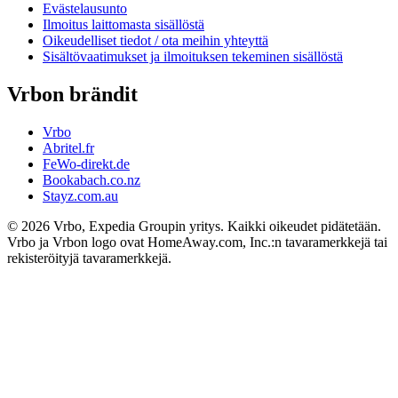
Evästelausunto
Ilmoitus laittomasta sisällöstä
Oikeudelliset tiedot / ota meihin yhteyttä
Sisältövaatimukset ja ilmoituksen tekeminen sisällöstä
Vrbon brändit
Vrbo
Abritel.fr
FeWo-direkt.de
Bookabach.co.nz
Stayz.com.au
© 2026 Vrbo, Expedia Groupin yritys. Kaikki oikeudet pidätetään.
Vrbo ja Vrbon logo ovat HomeAway.com, Inc.:n tavaramerkkejä tai
rekisteröityjä tavaramerkkejä.