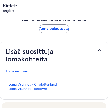
Kielet:
englanti
Kerro, miten voimme parantaa sivustoamme
Anna palautetta
Lisää suosittuja
lomakohteita
Loma-asunnot
K
Loma-Asunnot − Charlottenlund
o
K
Loma-Asunnot − Rødovre
h
o
t
h
e
t
e
e