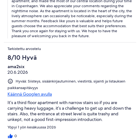
apartment, and made the most of our central location during your time
in Copenhagen. We also appreciate your comments regarding the
nighttime noise. As the apartment is located in the heart of the city, the
lively atmosphere can occasionally be noticeable, especially during the
summer months. Feedback like yours is valuable and helps future
guests choose the accommodation that best suits their preferences.
Thank you once again for staying with us. We hope to have the
pleasure of welcoming you back in the future.
Tarkistettu arvostelu
8/10 Hyvä
ama2six
20.6.2026
Hyvää: Siisteys, sisäänkirjautuminen, viestintä, sijainti ja listauksen
paikkansapitävyys
Käännä Googlen avulla
It’s a third floor apartment with narrow stairs so if you are
carrying heavy luggage, it’s a challenge to get up and down the
stairs. Also, the entrance at street level is quite trashy and
unkept, not a good first-impression introduction.
Yöpyi 1 yön kesäkuussa 2026
0