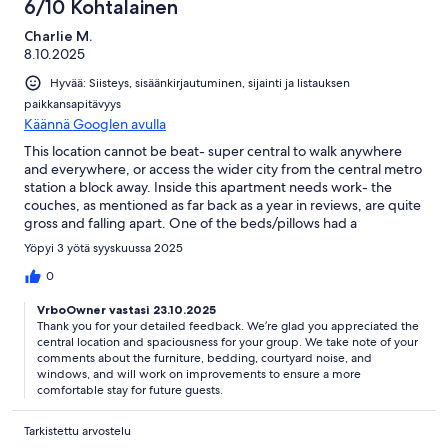
6/10 Kohtalainen
Charlie M.
8.10.2025
Hyvää: Siisteys, sisäänkirjautuminen, sijainti ja listauksen
paikkansapitävyys
Käännä Googlen avulla
This location cannot be beat- super central to walk anywhere
and everywhere, or access the wider city from the central metro
station a block away. Inside this apartment needs work- the
couches, as mentioned as far back as a year in reviews, are quite
gross and falling apart. One of the beds/pillows had a
rank/musty odor that I am still trying to wash out of my clothes.
Yöpyi 3 yötä syyskuussa 2025
The courtyard, as others mentioned, is quite loud as trash is
collected in the early morning and a pretty gloomy way to be
0
greeted upon entry. We had great weather and wanted the
VrboOwner vastasi 23.10.2025
windows opened, but because of trash storage in the
Thank you for your detailed feedback. We’re glad you appreciated the
courtyard, flies came in through the windows our first night.
central location and spaciousness for your group. We take note of your
Would have tried to leave street facing windows open to cool
comments about the furniture, bedding, courtyard noise, and
off the apartment instead had we expected that. I did reach out
windows, and will work on improvements to ensure a more
to the "owner" through VRBO, but this is managed by a
comfortable stay for future guests.
company, not the actual owner. They are responsive to
messages but they didnt address anything during our stay if
Tarkistettu arvostelu
that is a priority to get a vacation rental from an actual owner in