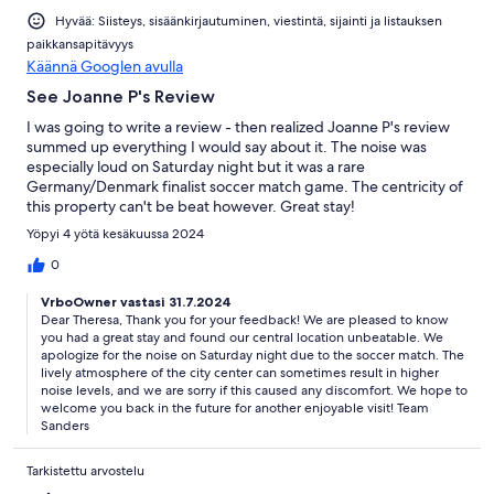
Hyvää: Siisteys, sisäänkirjautuminen, viestintä, sijainti ja listauksen
paikkansapitävyys
Käännä Googlen avulla
See Joanne P's Review
I was going to write a review - then realized Joanne P's review
summed up everything I would say about it. The noise was
especially loud on Saturday night but it was a rare
Germany/Denmark finalist soccer match game. The centricity of
this property can't be beat however. Great stay!
Yöpyi 4 yötä kesäkuussa 2024
0
VrboOwner vastasi 31.7.2024
Dear Theresa, Thank you for your feedback! We are pleased to know
you had a great stay and found our central location unbeatable. We
apologize for the noise on Saturday night due to the soccer match. The
lively atmosphere of the city center can sometimes result in higher
noise levels, and we are sorry if this caused any discomfort. We hope to
welcome you back in the future for another enjoyable visit! Team
Sanders
Tarkistettu arvostelu