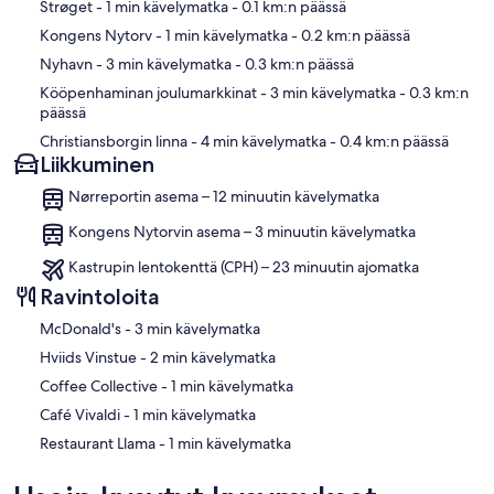
Kartta
Strøget
- 1 min kävelymatka
- 0.1 km:n päässä
Soon to be your favourites:
Kongens Nytorv
- 1 min kävelymatka
- 0.2 km:n päässä
1. Magasin du Nord, department store – 10 m
Nyhavn
- 3 min kävelymatka
- 0.3 km:n päässä
2. Tivoli, amusement park – 1,1 km
3. Ny Carlsberg Glyptotek, art museum – 1,2 km
Kööpenhaminan joulumarkkinat
- 3 min kävelymatka
- 0.3 km:n
4. Torvehallerne, food heaven – 1,1 km
päässä
5. Louisiana, museum of modern art – 38,8 km
Christiansborgin linna
- 4 min kävelymatka
- 0.4 km:n päässä
Liikkuminen
Nearby things that you should know about:
Nørreportin asema – 12 minuutin kävelymatka
1. Kongens Nytorv, metro station – 170 m
2. Pharmacy (Vaisenhus Apotek) – 700 m
Kongens Nytorvin asema – 3 minuutin kävelymatka
3. Føtex, food and convenience store – 120 m
Kastrupin lentokenttä (CPH) – 23 minuutin ajomatka
4. København Lufthavn, airport – 8,6 km
5. Rigshospitalet (national hospital) – 2,8 km
Ravintoloita
‪McDonald's - ‬3 min kävelymatka
‪Hviids Vinstue - ‬2 min kävelymatka
‪Coffee Collective - ‬1 min kävelymatka
‪Café Vivaldi - ‬1 min kävelymatka
‪Restaurant Llama - ‬1 min kävelymatka