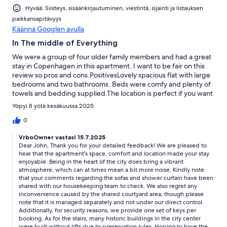
exception of a microwave, we managed to reheat leftovers the
Hyvää: Siisteys, sisäänkirjautuminen, viestintä, sijainti ja listauksen
« old fashioned » way. Excellent coffee was provided, but you’ll
paikkansapitävyys
need ALL the other staples. Be sure to bring a hairdryer and
Käännä Googlen avulla
soap/ shampoo.
In The middle of Everything
We were a group of four older family members and had a great
stay in Copenhagen in this apartment. I want to be fair on this
review so pros and cons.PositivesLovely spacious flat with large
bedrooms and two bathrooms. Beds were comfy and plenty of
towels and bedding supplied.The location is perfect if you want
to be central and walk around. Just a couple of minutes to
Yöpyi 8 yötä kesäkuussa 2025
Nyhaven, The metro, Magasin Du Nord Shopping and the main
shopping street of Stroget etc.Cons ( No fault of the owners but
0
be aware)The location comes with some trade offsThe central
VrboOwner vastasi 15.7.2025
location of the apartment does mean there is a lot of noise from
Dear John, Thank you for your detailed feedback! We are pleased to
the streets and cafe just below and from cafe staff in the
hear that the apartment’s space, comfort and location made your stay
courtyard at the back.(I will be honest and say that we were
enjoyable. Being in the heart of the city does bring a vibrant
lucky with wonderful weather but this meant having windows
atmosphere, which can at times mean a bit more noise. Kindly note
open as the apartment was hot - noise levels not so bad when
that your comments regarding the sofas and shower curtain have been
windows closed).There are a lot of stairs! and no lift so if you
shared with our housekeeping team to check. We also regret any
have any mobility issues be aware. The entrance area which is
inconvenience caused by the shared courtyard area, though please
right by the cafe bins wasnt the most pleasant entry route.Some
note that it is managed separately and not under our direct control.
Additionally, for security reasons, we provide one set of keys per
things that need approving:Both settees were stained one
booking. As for the stairs, many historic buildings in the city center
quite badly and it had a tear. I note this was mentioned in a
were built without lifts due to preservation rules. Hoping to have the