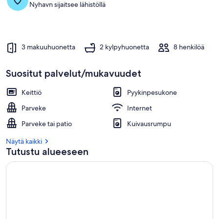
Nyhavn sijaitsee lähistöllä
3 makuuhuonetta
2 kylpyhuonetta
8 henkilöä
Suositut palvelut/mukavuudet
Keittiö
Pyykinpesukone
Parveke
Internet
Parveke tai patio
Kuivausrumpu
Näytä kaikki
Tutustu alueeseen