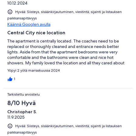
10.12.2024
Hyvää: Siisteys, sisäänkirjautuminen, viestintä, sijainti ja listauksen
paikkansapitävyys
Käännä Googlen avulla
Central City nice location
The apartment is centrally located. The coaches need to be
replaced or thoroughly cleaned and entrance needs better
lights. Aside from that the apartment bedrooms were very
comfortable and the bathrooms were clean and nice hot
showers. My family loved the location and all they cared about
was having a place to sleep.
Yöpyi 2 yötä marraskuussa 2024
1
Tarkistettu arvostelu
8/10 Hyvä
Christopher S.
11.9.2025
Hyvää: Siisteys, sisäänkirjautuminen, viestintä, sijainti ja listauksen
paikkansapitävyys