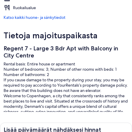
Ruokailualue
Katso kaikki huone- ja sänkytiedot
Tietoja majoituspaikasta
Regent 7 - Large 3 Bdr Apt with Balcony in
City Centre
Rental basis: Entire house or apartment
Number of bedrooms: 3; Number of other rooms with beds: 1
Number of bathrooms: 2
If you cause damage to the property during your stay, you may be
required to pay according to YourRentals’s property damage policy.
Be aware that this building does not have an elevator.
Welcome to Copenhagen, a city that consistently ranks among the
best places to live and visit. Situated at the crossroads of history and
modernity, Denmark's capital offers a unique blend of cultural
richness, cutting-edge innovation, and unparalleled quality of life.
A Rich History That Shaped the World
As one of the oldest capitals in Europe, Copenhagen's history is
Lisää päivämäärät nähdäksesi hinnat