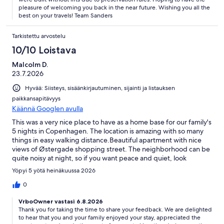
review earlier so really needs addressing.The shower curtain
pleasure of welcoming you back in the near future. Wishing you all the
was also badly stained at the bottom so could do with replacing.
best on your travels! Team Sanders
Neither of these are deal breakers but just give an air of lack of
care for an otherwise wonderful apartment.Supplying two key
Tarkistettu arvostelu
fobs would be good as well.
10/10 Loistava
Malcolm D.
23.7.2026
Hyvää: Siisteys, sisäänkirjautuminen, sijainti ja listauksen
paikkansapitävyys
Käännä Googlen avulla
This was a very nice place to have as a home base for our family's
5 nights in Copenhagen. The location is amazing with so many
things in easy walking distance.Beautiful apartment with nice
views of Østergade shopping street. The neighborhood can be
quite noisy at night, so if you want peace and quiet, look
elsewhere (particularly in the summer when you will want to
Yöpyi 5 yötä heinäkuussa 2026
have windows open).
0
VrboOwner vastasi 6.8.2026
Thank you for taking the time to share your feedback. We are delighted
to hear that you and your family enjoyed your stay, appreciated the