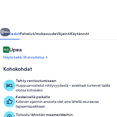
Large
3
Bdr
Apt
llinen
Seuraava
with
30+
Yleistiedot
Palvelut/mukavuudet
Sijainti
Käytännöt
Balcony
in
Arvostelut
Upea
9,0
9,0 kautta 10.
City
Näytä kaikki 18 arvostelua
Centre
Kohokohdat
valokuvagalleria
Tehty rentoutumiseen
Huippuarvostelut viihtyvyydestä – asiakkaat tuntevat täällä
Huvivenesatama
olonsa kotoisaksi.
Keskeisellä paikalla
Kätevän sijainnin ansiosta olet aina lähellä seuraavaa
tapaamispaikkaasi.
Tutustu lähistön maamerkkeihin