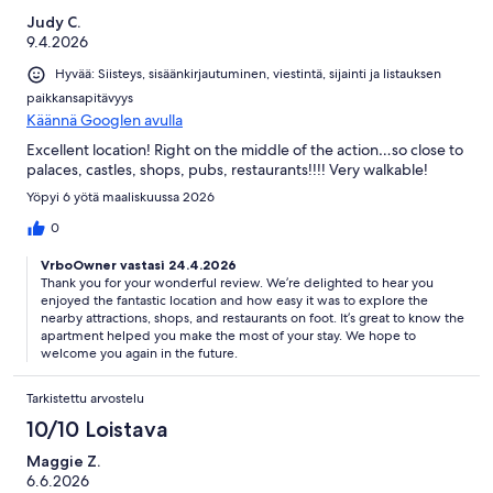
Judy C.
9.4.2026
Hyvää: Siisteys, sisäänkirjautuminen, viestintä, sijainti ja listauksen
paikkansapitävyys
Käännä Googlen avulla
Excellent location! Right on the middle of the action…so close to
palaces, castles, shops, pubs, restaurants!!!! Very walkable!
Yöpyi 6 yötä maaliskuussa 2026
0
VrboOwner vastasi 24.4.2026
Thank you for your wonderful review. We’re delighted to hear you
enjoyed the fantastic location and how easy it was to explore the
nearby attractions, shops, and restaurants on foot. It’s great to know the
apartment helped you make the most of your stay. We hope to
welcome you again in the future.
Tarkistettu arvostelu
10/10 Loistava
Maggie Z.
6.6.2026