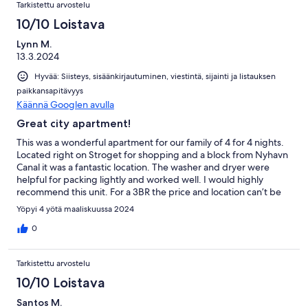
Tarkistettu arvostelu
10/10 Loistava
Lynn M.
13.3.2024
Hyvää: Siisteys, sisäänkirjautuminen, viestintä, sijainti ja listauksen
paikkansapitävyys
Käännä Googlen avulla
Great city apartment!
This was a wonderful apartment for our family of 4 for 4 nights.
Located right on Stroget for shopping and a block from Nyhavn
Canal it was a fantastic location. The washer and dryer were
helpful for packing lightly and worked well. I would highly
recommend this unit. For a 3BR the price and location can’t be
beat.
Yöpyi 4 yötä maaliskuussa 2024
0
Tarkistettu arvostelu
10/10 Loistava
Santos M.