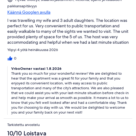
paikkansapitävyys
Käännä Googlen avulla
I was travelling my wife and 3 adult daughters. The location was
perfect for us. Very convenient to public transportation and
easily walkable to many of the sights we wanted to visit. The unit
provided plenty of space for the 5 of us. The host was very
accommodating and helpful when we had a last minute situation
prior to check in.We would definitely stay here again on a future
Yöpyi 4 yötä heinäkuussa 2026
visit.
0
VrboOwner vastasi 1.8.2026
Thank you so much for your wonderful review! We are delighted to
hear that the apartment was a great fit for your family and that you
enjoyed its convenient location, with easy access to public
transportation and many of the city's attractions. We are also pleased
that we could assist you with your last-minute situation before check-in
and help make your arrival as smooth as possible. It means a lot to us to
know that you felt well looked after and had a comfortable stay. Thank
you for choosing to stay with us. We would be delighted to welcome
you and your family back on your next visit!
Tarkistettu arvostelu
10/10 Loistava