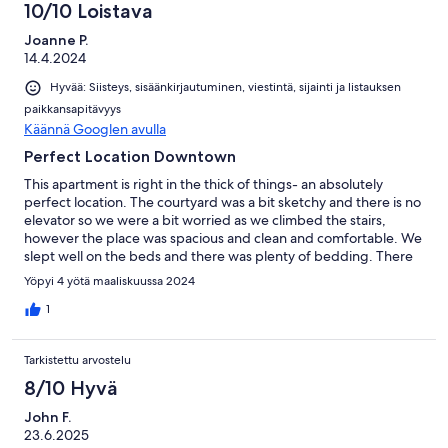
10/10 Loistava
case of serious issues. My concerns were primarily cosmetic, so
didnt need urgent addressing during our stay. Overall, this is a
Joanne P.
comfortable and spacious rental for a larger group (traveled as 6
14.4.2024
adults), but some of the amenities you might expect from an apt
over staying in a hotel are lacking here.
Hyvää: Siisteys, sisäänkirjautuminen, viestintä, sijainti ja listauksen
paikkansapitävyys
Käännä Googlen avulla
Perfect Location Downtown
This apartment is right in the thick of things- an absolutely
perfect location. The courtyard was a bit sketchy and there is no
elevator so we were a bit worried as we climbed the stairs,
however the place was spacious and clean and comfortable. We
slept well on the beds and there was plenty of bedding. There
is a grocery store just around the corner and a restaurant/cafe
Yöpyi 4 yötä maaliskuussa 2024
downstairs. It’s right across the street from Magasin du Nord-
so, it possible to walk indoors from the metro almost to the front
1
door, which avoided pulling luggage-over-cobblestone streets.
Appreciated the washer/dryer as we have messy pre-teens. It
Tarkistettu arvostelu
was great that there was laundry detergent provided. We
would definitely stay here again, but just know that if you’re not
8/10 Hyvä
a night owl or you are a light sleeper, this perfect location does
John F.
mean it can be noisy on the weekend. The kitchen was well-
23.6.2025
equipped with tableware and pots/pans- with the notable