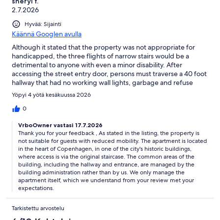
sheryl f.
2.7.2026
Hyvää: Sijainti
Käännä Googlen avulla
Although it stated that the property was not appropriate for
handicapped, the three flights of narrow stairs would be a
detrimental to anyone with even a minor disability. After
accessing the street entry door, persons must traverse a 40 foot
hallway that had no working wall lights, garbage and refuse
containers plus a working pigeon nest, complete with
Yöpyi 4 yötä kesäkuussa 2026
droppings. We used our phone light to make it through this area
when dark. The apartment, itself, was large and airy but
0
minimally furnished, lacking even the basics such as salt and
VrboOwner vastasi 17.7.2026
pepper. Ideally located near attractions, this was a lively, fun
Thank you for your feedback , As stated in the listing, the property is
spot to view the action but needs to work on the amenities.
not suitable for guests with reduced mobility. The apartment is located
in the heart of Copenhagen, in one of the city's historic buildings,
where access is via the original staircase. The common areas of the
building, including the hallway and entrance, are managed by the
building administration rather than by us. We only manage the
apartment itself, which we understand from your review met your
expectations.
Tarkistettu arvostelu