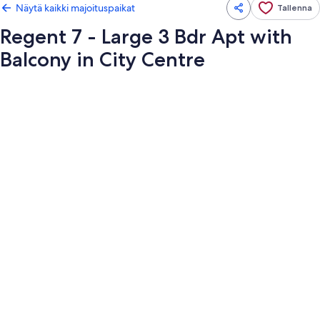
Näytä kaikki majoituspaikat
Tallenna
Regent 7 - Large 3 Bdr Apt with
Balcony in City Centre
Majoituspaikan
Regent
7
-