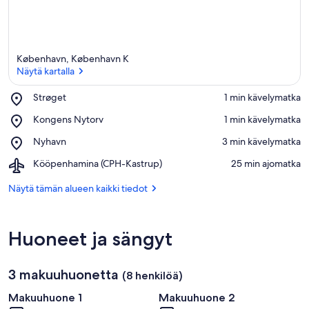
København, København K
Näytä kartalla
Place,
Strøget
‪1 min kävelymatka‬
Strøget
Näytä kartalla
Place,
Kongens Nytorv
‪1 min kävelymatka‬
Kongens
Place,
Nyhavn
‪3 min kävelymatka‬
Nytorv
Nyhavn
Airport,
Kööpenhamina (CPH-Kastrup)
‪25 min ajomatka‬
Kööpenhamina
(CPH-
Näytä tämän alueen kaikki tiedot
Kastrup)
Huoneet ja sängyt
3 makuuhuonetta
(8 henkilöä)
Makuuhuone 1
Makuuhuone 2