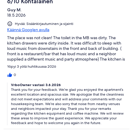
6/10 Kohtalainen
Guy M.
18.5.2026
Hyvää: Sisäänkirjautuminen ja sijainti
Käännä Googlen avulla
The place was not clean! The toilet in the MB was dirty. The
kitchen drawers were dirty inside. It was difficult to sleep with
loud music from downstairs in the front and back of building. (
front is a restaurant/bar that has loud music and a neighbor
supplied a different music and party atmosphere) The kitchen is
not equipped for cooking. The coffee machine is antiquated
Yöpyi 3 yötä huhtikuussa 2026
and doesn’t work well. Location is excellent! Size of apartment is
great!
0
VrboOwner vastasi 3.6.2026
Thank you for your feedback. We’re glad you enjoyed the apartment’s
excellent location and spacious size. We apologize that the cleanliness
did not meet expectations and will address your comments with our
housekeeping team. We’re also sorry that noise from nearby venues
and neighbors impacted your stay. Thank you for your remarks
regarding the kitchen equipment and coffee machine. We will review
these areas to improve the guest experience. We appreciate your
feedback and hope to welcome you again in the future.