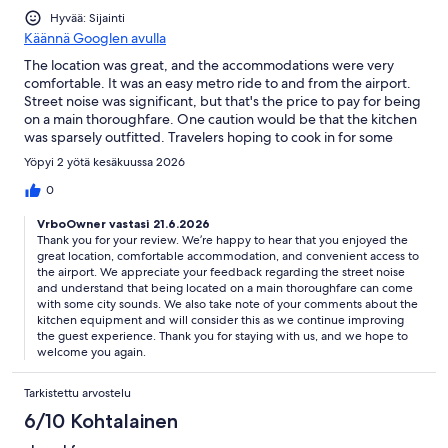
Hyvää: Sijainti
Käännä Googlen avulla
The location was great, and the accommodations were very
comfortable. It was an easy metro ride to and from the airport.
Street noise was significant, but that's the price to pay for being
on a main thoroughfare. One caution would be that the kitchen
was sparsely outfitted. Travelers hoping to cook in for some
meals may be disappointed.
Yöpyi 2 yötä kesäkuussa 2026
0
VrboOwner vastasi 21.6.2026
Thank you for your review. We’re happy to hear that you enjoyed the
great location, comfortable accommodation, and convenient access to
the airport. We appreciate your feedback regarding the street noise
and understand that being located on a main thoroughfare can come
with some city sounds. We also take note of your comments about the
kitchen equipment and will consider this as we continue improving
the guest experience. Thank you for staying with us, and we hope to
welcome you again.
Tarkistettu arvostelu
6/10 Kohtalainen