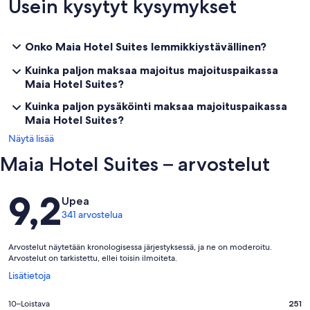
Usein kysytyt kysymykset
Onko Maia Hotel Suites lemmikkiystävällinen?
Kuinka paljon maksaa majoitus majoituspaikassa
Maia Hotel Suites?
Kuinka paljon pysäköinti maksaa majoituspaikassa
Maia Hotel Suites?
Näytä lisää
Maia Hotel Suites – arvostelut
Arvostelut
9,2
Upea
341 arvostelua
Arvostelut näytetään kronologisessa järjestyksessä, ja ne on moderoitu.
Arvostelut on tarkistettu, ellei toisin ilmoiteta.
Avautuu
Lisätietoja
uuteen
ikkunaan
Arvosana
10–Loistava
251