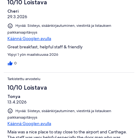
10/10 Loistava
Cheri
29.3.2026
Hyvää: Siisteys, sisäänkirjautuminen, viestintä ja listauksen
paikkansapitävyys
Käännä Googlen avulla
Great breakfast, helpful staff & friendly
Yöpyi 1 yön maaliskuussa 2026
0
Tarkistettu arvostelu
10/10 Loistava
Tonya
13.4.2026
Hyvää: Siisteys, sisäänkirjautuminen, viestintä ja listauksen
paikkansapitävyys
Käännä Googlen avulla
Maia was a nice place to stay close to the airport and Carthage.
The staff was very helpful especially the door man who was