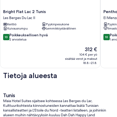
Bright
Penthou
Bright Flat Lac 2 Tunis
Pentho
Flat
de
Les Berges Du Lac II
El Menz
Lac
Luxe
Keittiö
Pyykinpesukone
Pyyki
2
à
Kuivausrumpu
Lemmikkiystävällinen
Ilmasto
Tunis
Tunis.
Les
Vous
10.0
10.0
Poikkeuksellisen hyvä
Poik
10
10
Berges
Allez
kautta
kautta
2 arvostelua
1 arv
Du
L'adorer
10,
10,
Hinta
Lac
312 €
El
Poikkeuksellisen
Poikkeuk
on
II
Menzah
hyvä,
hyvä,
104 € per yö
312 €
4
2
1
sisältää verot ja maksut
arvostelua
arvostel
18.8.–21.8.
Tietoja alueesta
Tunis
Maia Hotel Suites sijaitsee kohteessa Les Berges du Lac.
Kulttuurikohteista kiinnostuneiden kannattaa lisätä Tunisian
kansallisteatteri ja L'Etoile du Nord -teatteri listalleen, ja joihinkin
alueen muihin nähtävyyksiin kuuluu Dah Dah Happy Land