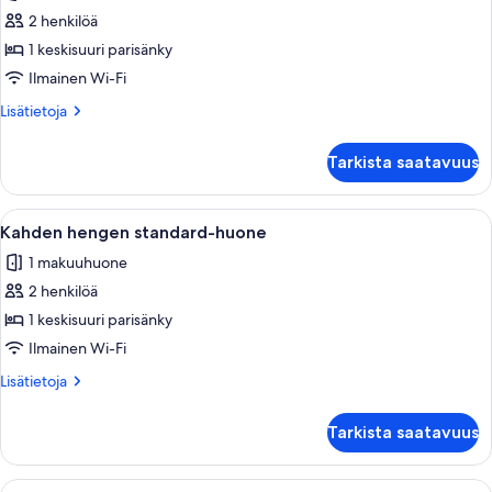
huonetyypin
2 henkilöä
Kahden
hengen
1 keskisuuri parisänky
superior-
Ilmainen Wi-Fi
huone
Lisätietoja
Lisätietoja
kuvat
huoneesta
Kahden
Tarkista saatavuus
hengen
superior-
huone
Avaa
Hotellihuone, jossa on sänky, työpöytä, 
1
Kahden hengen standard-huone
kaikki
1 makuuhuone
huonetyypin
2 henkilöä
Kahden
hengen
1 keskisuuri parisänky
standard-
Ilmainen Wi-Fi
huone
Lisätietoja
Lisätietoja
kuvat
huoneesta
Kahden
Tarkista saatavuus
hengen
standard-
huone
Avaa
Hotellihuone, jossa on sänky, yöpöytä