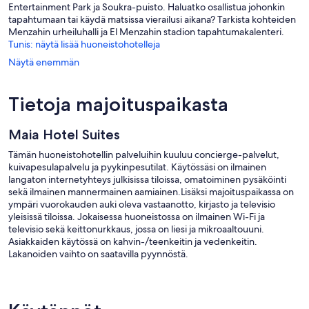
Entertainment Park ja Soukra-puisto. Haluatko osallistua johonkin
tapahtumaan tai käydä matsissa vierailusi aikana? Tarkista kohteiden
Menzahin urheiluhalli ja El Menzahin stadion tapahtumakalenteri.
Tunis: näytä lisää huoneistohotelleja
Näytä enemmän
Tietoja majoituspaikasta
Maia Hotel Suites
Tämän huoneistohotellin palveluihin kuuluu concierge-palvelut,
kuivapesulapalvelu ja pyykinpesutilat. Käytössäsi on ilmainen
langaton internetyhteys julkisissa tiloissa, omatoiminen pysäköinti
sekä ilmainen mannermainen aamiainen.Lisäksi majoituspaikassa on
ympäri vuorokauden auki oleva vastaanotto, kirjasto ja televisio
yleisissä tiloissa. Jokaisessa huoneistossa on ilmainen Wi-Fi ja
televisio sekä keittonurkkaus, jossa on liesi ja mikroaaltouuni.
Asiakkaiden käytössä on kahvin-/teenkeitin ja vedenkeitin.
Lakanoiden vaihto on saatavilla pyynnöstä.
Maia Hotel Suites tarjoaa 31 huonetta, joissa on tallelokerot ja
kahvin-/teenkeitin. Näissä yksilöllisesti kalustetuissa huoneissa on
työpöytä. Tämän 3,5 tähden huoneistohotellin huoneissa on