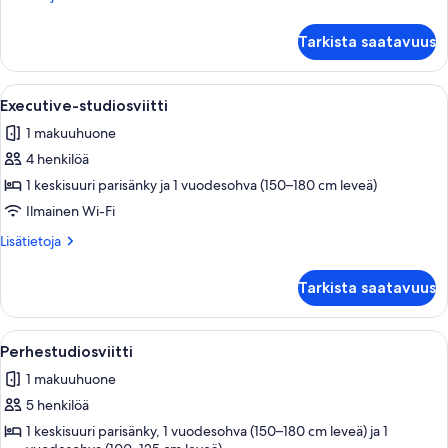
(yksi
huoneesta
tai
Kahden
Tarkista saatavuus
hengen
kaksi
standard-
sänkyä)
huone
Avaa
Hotellihuone, jossa on sänky, työpöytä, 
kuvat
6
(yksi
Executive-studiosviitti
kaikki
tai
1 makuuhuone
kaksi
huonetyypin
sänkyä)
4 henkilöä
Executive-
studiosviitti
1 keskisuuri parisänky ja 1 vuodesohva (150–180 cm leveä)
kuvat
Ilmainen Wi-Fi
Lisätietoja
Lisätietoja
huoneesta
Executive-
Tarkista saatavuus
studiosviitti
Avaa
Moderni olohuone, jossa on kaksi sohv
3
Perhestudiosviitti
kaikki
1 makuuhuone
huonetyypin
5 henkilöä
Perhestudiosviitti
kuvat
1 keskisuuri parisänky, 1 vuodesohva (150–180 cm leveä) ja 1