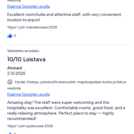
viestintä
Käännä Googlen avulla
Excellent room/suite and attentive staff, with very convenient
location to airport
Yöpyi 1 yön marraskuussa 2025
0
Tarkistettu arvostelu
10/10 Loistava
Ahmed
3.10.2025
Hyvää: Siisteys, palvelut/mukavuudet, majoituspaikan kunto ja tilat ja
viestintä
Käännä Googlen avulla
Amazing stay! The staff were super welcoming and the
hospitality was excellent. Comfortable rooms, good food, and a
really relaxing atmosphere. Perfect place to stay — highly
recommended!
Yöpyi 1 yön syyskuussa 2025