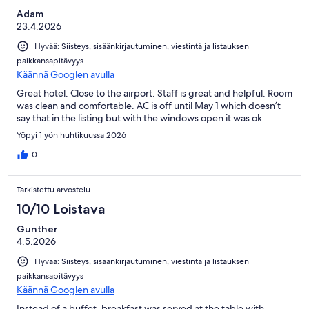
Adam
23.4.2026
Hyvää: Siisteys, sisäänkirjautuminen, viestintä ja listauksen
paikkansapitävyys
Käännä Googlen avulla
Great hotel. Close to the airport. Staff is great and helpful. Room
was clean and comfortable. AC is off until May 1 which doesn’t
say that in the listing but with the windows open it was ok.
Yöpyi 1 yön huhtikuussa 2026
0
Tarkistettu arvostelu
10/10 Loistava
Gunther
4.5.2026
Hyvää: Siisteys, sisäänkirjautuminen, viestintä ja listauksen
paikkansapitävyys
Käännä Googlen avulla
Instead of a buffet, breakfast was served at the table with