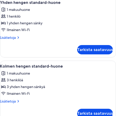
4
Yhden hengen standard-huone
kaikki
1 makuuhuone
huonetyypin
1 henkilö
Yhden
hengen
1 yhden hengen sänky
standard-
Ilmainen Wi-Fi
huone
Lisätietoja
Lisätietoja
kuvat
huoneesta
Yhden
Tarkista saatavuus
hengen
standard-
huone
Avaa
Hotellihuone, jossa on kaksi sänkyä, ty
4
Kolmen hengen standard-huone
kaikki
1 makuuhuone
huonetyypin
3 henkilöä
Kolmen
hengen
3 yhden hengen sänkyä
standard-
Ilmainen Wi-Fi
huone
Lisätietoja
Lisätietoja
kuvat
huoneesta
Kolmen
Tarkista saatavuus
hengen