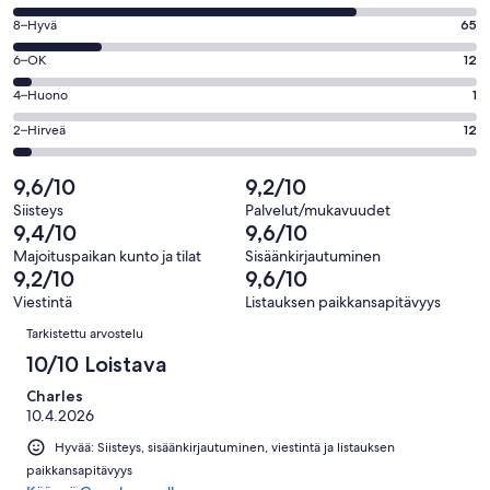
10
Arvosana
8–Hyvä
65
-
8
Loistava.
Arvosana
6–OK
12
-
251
6
Hyvä.
Arvosana
4–Huono
1
kautta
-
65
4
341
OK.
Arvosana
2–Hirveä
12
kautta
-
arvostelua
12
2
341
Huono.
kautta
-
9,6/10
9,2/10
arvostelua
1
341
Hirveä.
kautta
Siisteys
Palvelut/mukavuudet
arvostelua
12
9,4/10
9,6/10
341
kautta
arvostelua
Majoituspaikan kunto ja tilat
Sisäänkirjautuminen
341
9,2/10
9,6/10
arvostelua
Viestintä
Listauksen paikkansapitävyys
Arvostelut
Tarkistettu arvostelu
10/10 Loistava
Charles
10.4.2026
Hyvää: Siisteys, sisäänkirjautuminen, viestintä ja listauksen
paikkansapitävyys