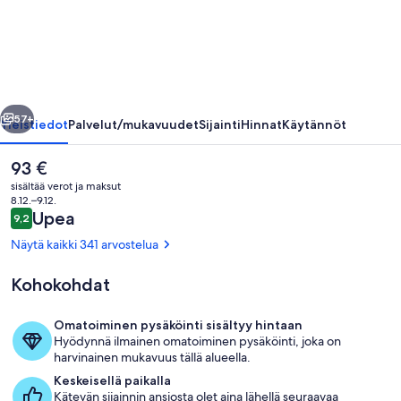
valokuvagalleria
llinen
Seuraava
57+
Yleistiedot
Palvelut/mukavuudet
Sijainti
Hinnat
Käytännöt
Nykyinen
93 €
hinta
sisältää verot ja maksut
on
8.12.–9.12.
93 €
Arvostelut
Upea
9,2
9,2 kautta 10.
Näytä kaikki 341 arvostelua
Kohokohdat
Sisätilat
Omatoiminen pysäköinti sisältyy hintaan
Hyödynnä ilmainen omatoiminen pysäköinti, joka on
harvinainen mukavuus tällä alueella.
Keskeisellä paikalla
Kätevän sijainnin ansiosta olet aina lähellä seuraavaa