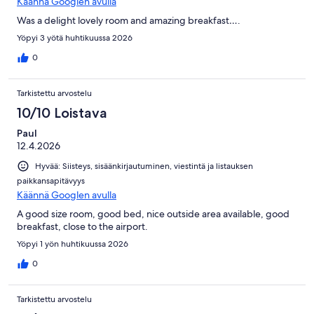
Käännä Googlen avulla
Was a delight lovely room and amazing breakfast….
Yöpyi 3 yötä huhtikuussa 2026
0
Tarkistettu arvostelu
10/10 Loistava
Paul
12.4.2026
Hyvää: Siisteys, sisäänkirjautuminen, viestintä ja listauksen
paikkansapitävyys
Käännä Googlen avulla
A good size room, good bed, nice outside area available, good
breakfast, close to the airport.
Yöpyi 1 yön huhtikuussa 2026
0
Tarkistettu arvostelu