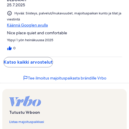
25.7.2025
Hyvää: Siisteys, palvelut/mukavuudet, majoituspaikan kunto ja tilat ja
viestintä
Käännä Googlen avulla
Nice place quiet and comfortable
Yöpyi 1 yön heinäkuussa 2025
0
Katso kaikki arvostelut
Tee ilmoitus majoituspaikasta brändille Vrbo
Tutustu Vrboon
Listaa majoituspaikkasi