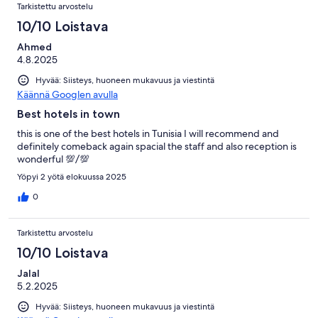
Tarkistettu arvostelu
10/10 Loistava
Ahmed
4.8.2025
Hyvää: Siisteys, huoneen mukavuus ja viestintä
Käännä Googlen avulla
Best hotels in town
this is one of the best hotels in Tunisia I will recommend and
definitely comeback again spacial the staff and also reception is
wonderful 💯/💯
Yöpyi 2 yötä elokuussa 2025
0
Tarkistettu arvostelu
10/10 Loistava
Jalal
5.2.2025
Hyvää: Siisteys, huoneen mukavuus ja viestintä