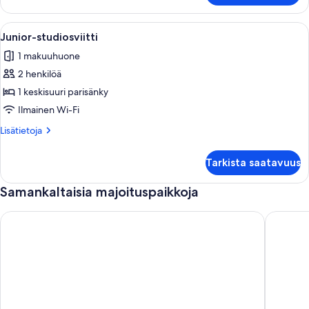
standard-
huone
Avaa
Moderni huoneisto, jossa on olohuone, 
5
Junior-studiosviitti
kaikki
1 makuuhuone
huonetyypin
2 henkilöä
Junior-
studiosviitti
1 keskisuuri parisänky
kuvat
Ilmainen Wi-Fi
Lisätietoja
Lisätietoja
huoneesta
Junior-
Tarkista saatavuus
studiosviitti
Samankaltaisia majoituspaikkoja
Bright Flat Lac 2 Tunis
Penthous