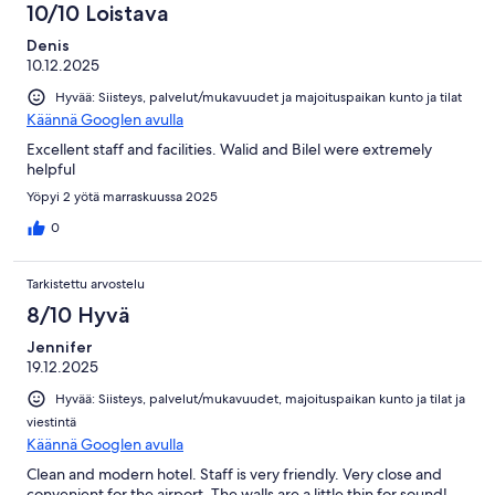
10/10 Loistava
Denis
10.12.2025
Hyvää: Siisteys, palvelut/mukavuudet ja majoituspaikan kunto ja tilat
Käännä Googlen avulla
Excellent staff and facilities. Walid and Bilel were extremely
helpful
Yöpyi 2 yötä marraskuussa 2025
0
Tarkistettu arvostelu
8/10 Hyvä
Jennifer
19.12.2025
Hyvää: Siisteys, palvelut/mukavuudet, majoituspaikan kunto ja tilat ja
viestintä
Käännä Googlen avulla
Clean and modern hotel. Staff is very friendly. Very close and
convenient for the airport. The walls are a little thin for sound!