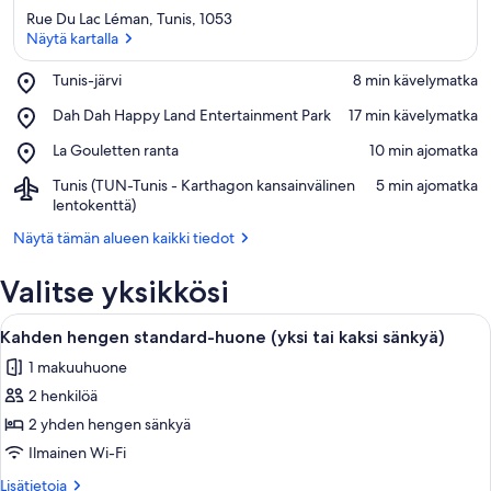
Rue Du Lac Léman, Tunis, 1053
Näytä kartalla
Place,
Tunis-järvi
‪8 min kävelymatka‬
Tunis-
Näytä kartalla
Place,
Dah Dah Happy Land Entertainment Park
‪17 min kävelymatka‬
järvi
Dah
Place,
La Gouletten ranta
‪10 min ajomatka‬
Dah
La
Happy
Airport,
Tunis (TUN-Tunis - Karthagon kansainvälinen
‪5 min ajomatka‬
Gouletten
Land
Tunis
lentokenttä)
ranta
Entertainment
(TUN-
Park
Näytä tämän alueen kaikki tiedot
Tunis
-
Valitse yksikkösi
Karthagon
kansainvälinen
Avaa
lentokenttä)
Moderni hotellihuone, jossa on sänky, t
4
Kahden hengen standard-huone (yksi tai kaksi sänkyä)
kaikki
1 makuuhuone
huonetyypin
2 henkilöä
Kahden
hengen
2 yhden hengen sänkyä
standard-
Ilmainen Wi-Fi
huone
Lisätietoja
Lisätietoja