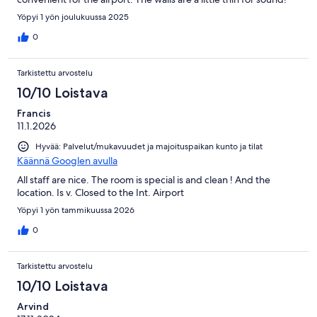
Yöpyi 1 yön joulukuussa 2025
0
Tarkistettu arvostelu
10/10 Loistava
Francis
11.1.2026
Hyvää: Palvelut/mukavuudet ja majoituspaikan kunto ja tilat
Käännä Googlen avulla
All staff are nice. The room is special is and clean ! And the
location. Is v. Closed to the Int. Airport
Yöpyi 1 yön tammikuussa 2026
0
Tarkistettu arvostelu
10/10 Loistava
Arvind