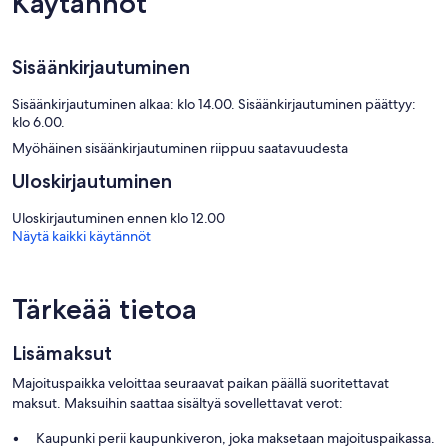
Käytännöt
keittonurkkaus, jossa on liesi, mikroaaltouuni ja
astiat/ruokailuvälineet.
Kylpyhuoneista löytyy ilmaiset hygieniatuotteet ja hiustenkuivaaja.
Sisäänkirjautuminen
Tämä huoneistohotelli tarjoaa asiakkailleen huonehintaan sisältyvän
langattoman internetyhteyden, jonka nopeus on 50+ Mbit/s.
Sisäänkirjautuminen alkaa: klo 14.00. Sisäänkirjautuminen päättyy:
Silitysrauta/-lauta ja lakanoiden vaihto ovat saatavilla pyynnöstä.
klo 6.00.
Turndown-palvelu joka ilta. Siivouspalvelu saatavilla päivittäin.
Myöhäinen sisäänkirjautuminen riippuu saatavuudesta
Uloskirjautuminen
Uloskirjautuminen ennen klo 12.00
Näytä kaikki käytännöt
Tärkeää tietoa
Lisämaksut
Majoituspaikka veloittaa seuraavat paikan päällä suoritettavat
maksut. Maksuihin saattaa sisältyä sovellettavat verot:
Kaupunki perii kaupunkiveron, joka maksetaan majoituspaikassa.