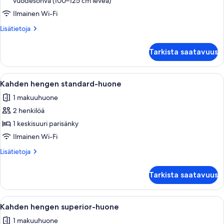
vuodesohva (100–125 cm leveä)
Ilmainen Wi-Fi
Lisätietoja
Lisätietoja
huoneesta
Perhestudiosviitti
Tarkista saatavuus
Avaa
Hotellihuone, jossa on sänky, työpöytä
4
Kahden hengen standard-huone
kaikki
1 makuuhuone
huonetyypin
2 henkilöä
Kahden
hengen
1 keskisuuri parisänky
standard-
Ilmainen Wi-Fi
huone
Lisätietoja
Lisätietoja
kuvat
huoneesta
Kahden
Tarkista saatavuus
hengen
standard-
huone
Avaa
Hotellihuone, jossa on sänky, työpöytä, 
4
Kahden hengen superior-huone
kaikki
1 makuuhuone