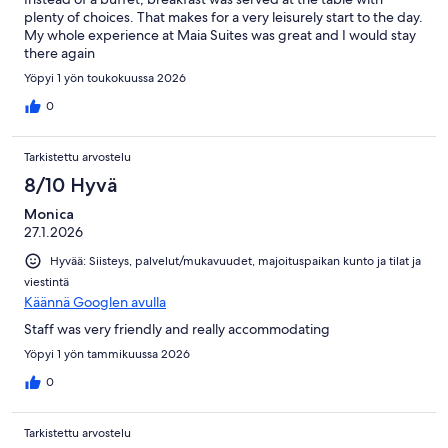
plenty of choices. That makes for a very leisurely start to the day.
My whole experience at Maia Suites was great and I would stay
there again
Yöpyi 1 yön toukokuussa 2026
0
Tarkistettu arvostelu
8/10 Hyvä
Monica
27.1.2026
Hyvää: Siisteys, palvelut/mukavuudet, majoituspaikan kunto ja tilat ja
viestintä
Käännä Googlen avulla
Staff was very friendly and really accommodating
Yöpyi 1 yön tammikuussa 2026
0
Tarkistettu arvostelu