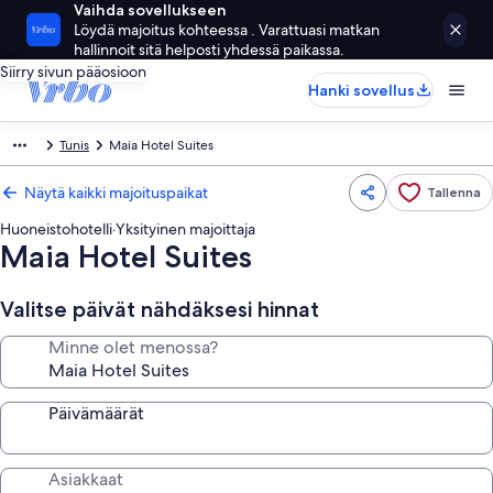
Vaihda sovellukseen
Löydä majoitus kohteessa . Varattuasi matkan
hallinnoit sitä helposti yhdessä paikassa.
Siirry sivun pääosioon
Hanki sovellus
Tunis
Maia Hotel Suites
Näytä kaikki majoituspaikat
Tallenna
Huoneistohotelli
·
Yksityinen majoittaja
Maia Hotel Suites
Valitse päivät nähdäksesi hinnat
Minne olet menossa?
Päivämäärät
Asiakkaat