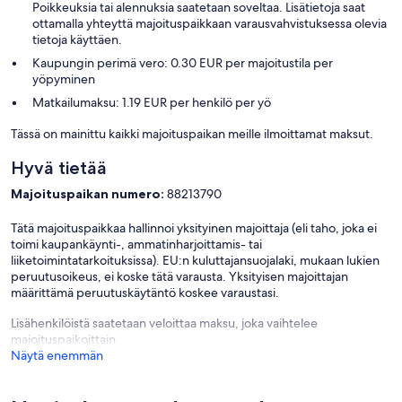
Poikkeuksia tai alennuksia saatetaan soveltaa. Lisätietoja saat
ottamalla yhteyttä majoituspaikkaan varausvahvistuksessa olevia
tietoja käyttäen.
Kaupungin perimä vero: 0.30 EUR per majoitustila per
yöpyminen
Matkailumaksu: 1.19 EUR per henkilö per yö
Tässä on mainittu kaikki majoituspaikan meille ilmoittamat maksut.
Hyvä tietää
Majoituspaikan numero:
88213790
Tätä majoituspaikkaa hallinnoi yksityinen majoittaja (eli taho, joka ei
toimi kaupankäynti-, ammatinharjoittamis- tai
liiketoimintatarkoituksissa). EU:n kuluttajansuojalaki, mukaan lukien
peruutusoikeus, ei koske tätä varausta. Yksityisen majoittajan
määrittämä peruutuskäytäntö koskee varaustasi.
Lisähenkilöistä saatetaan veloittaa maksu, joka vaihtelee
majoituspaikoittain
Näytä enemmän