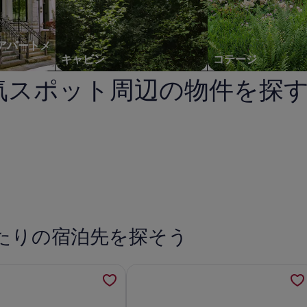
月
の
特
 アパートメ
別
キャビン
コテージ
セ
気スポット周辺の物件を探
ー
。
ル
を
検
索
の
写
真
たりの宿泊先を探そう
ギ
ャ
タブで開きます
m the Beach! Pool + Hot Tubの詳細を新しいタブで開きます
ワイキキビーチの中心から新しいレンタ
ラ
リ