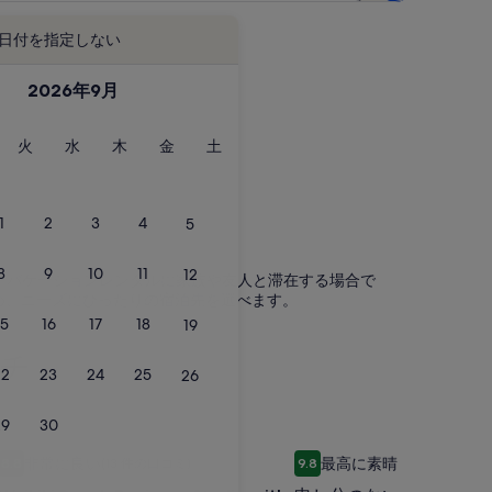
日付を指定しない
2026年9月
火
水
木
金
土
火
水
木
金
土
曜
曜
曜
曜
曜
日
日
日
日
日
1
2
3
4
5
8
9
10
11
12
 バケーションレンタルに家族や友人と滞在する場合で
含め、ニーズにぴったりの宿泊先を選べます。
15
16
17
18
19
ーチ
22
23
24
25
26
29
30
ート-10月の特別セールを検索
Waikiki
Waikiki Beach Designer Studio with Amazing Views
申し分のないペントハウ
申
非常に良い
最高に素晴らしい
8.8
(13 件の口コミ)
9.8
(190 
Beach
 件の口コミ
10 段階中 8.8、非常に良い、(13 件の口コミ) 件の口コミ
10 段階中 9.8、最高に素晴らし
し