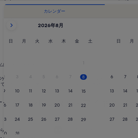
カレンダー
現
2026年8月
在
表
示
日
月
火
水
木
金
土
日
月
日
月
火
水
木
金
土
日
月
曜
曜
曜
曜
曜
曜
曜
曜
曜
中
日
日
日
日
日
日
日
日
日
の
月
1
ノルル
ワイキキ
ワイキキ ビーチ周辺のバケーションレンタル
は
2026
2
3
4
5
6
7
6
7
8
バケーションレンタルをチェックして、理想の宿泊先を見つけましょう。
年
わっているので快適に過ごせます。 バリアフリーや禁煙のオプションを
August
9
10
11
12
13
14
13
14
15
と
ーションレンタル - ワイキキ ビ
2026
16
17
18
19
20
21
20
21
22
年
September
23
24
25
26
27
28
27
28
29
で
id Waikiki 1 Block to the Beach
遮るもののないオーシャンビュースイ
遮
す。
らしい
非常に良い
(16 件の口コミ)
8.8
(141 件の口コミ)
.0、とても素晴らしい、(16 件の口コミ) 件の口コミ
10 段階中 8.8、非常に良い、(141 件の口コミ)
30
31
る