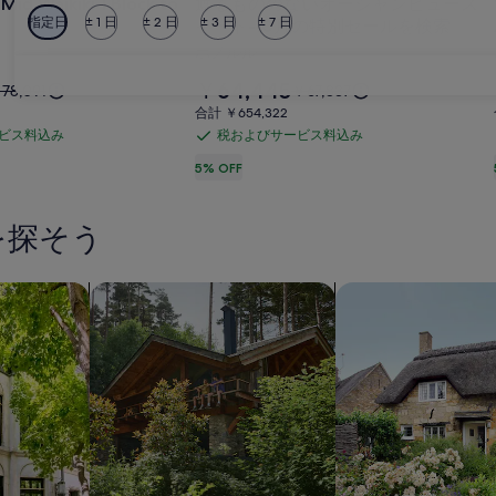
id Waikiki 1 Block to
遮るもののないオーシャンビュース
も
指定日
± 1 日
± 2 日
± 3 日
± 7 日
イート-10月の特別セールを検索
の
ホノルル
の
料
￥64,445
以
以
78,091
￥67,837
な
金
前
前
合
合計 ￥654,322
は
い
の
の
計
ビス料込み
税およびサービス料込み
税
￥64,445
料
料
￥654,322
オ
で
お
5% OFF
金
金
ー
す
は
は
よ
78,091、
￥67,837、
シ
び
通
通
を探そう
サ
ャ
常
常
ー
料
料
ン
金
金
ビ
アパートメントを検索
キャビンを検索する
コテージを検索する
ビ
に
に
ス
つ
ュ
つ
料
い
い
ー
込
て
て
ス
み
の
の
詳
詳
イ
細
細
ー
を
を
表
表
ト-10
示。
示。