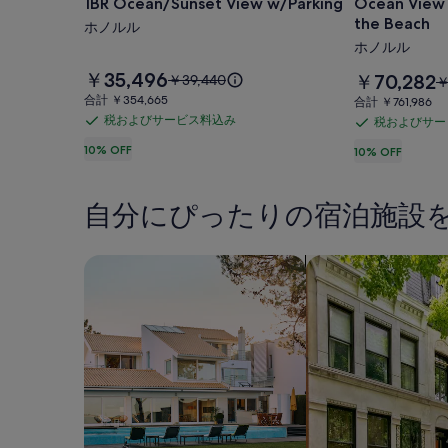
1BR Ocean/Sunset View w/Parking
Ocean View M
View
Mid
the Beach
w/Parking
ホノルル
Waikiki
ホノルル
1
の
Block
料
写
￥35,496
料
以
￥70,282
￥39,440
￥
金
to
金
前
合
合計 ￥354,665
合
真
合計 ￥761,986
は
は
の
計
the
計
税およびサービス料込み
税およびサー
税
ギ
￥35,496
税
￥70,282
料
￥354,665
￥761,986
Beach
で
で
お
10% OFF
金
お
10% OFF
ャ
す
の
す
は
よ
よ
ラ
￥39,440、
￥
写
び
び
通
リ
自分にぴったりの宿泊施設
サ
真
サ
常
ー
ー
ー
料
ギ
金
ビ
ビ
一軒家を検索
コンドミニアム、
ャ
に
ス
ス
つ
ラ
料
料
い
リ
込
込
て
ー
み
の
み
詳
細
を
表
示。