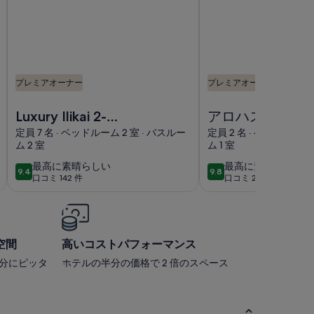
リ
ー
プレミアオーナー
プレミアオーナー
ル！ 無料のWIFI /電話。 フルキッチン。の画像
Luxury Ilikai 2-bedroom 2-bathroom Unit NO RESORT FEE
アロハスイート海の近
Luxury Ilikai 2-
アロハスイート
bedroom 2-
近く、ビーチへ3
定員 7 名 · ベッドルーム 2 室 · バスルー
定員 2 名 · ベッドルーム 
ム 2 室
ム 1 室
bathroom Unit NO
分！ 素晴らしい
RESORT FEES! FREE
ーション！
最
最
最高に素晴らしい
最高に素晴らしい
9.4
9.8
10段階中9.4
10段階中9.8
口コミ 142 件
口コミ 209 件
高
高
WIFI
(口
(口
に
に
コ
コ
素
素
ミ
ミ
晴
晴
142
209
ら
ら
空間
高いコストパフォーマンス
件)
件)
し
し
自分にピッタ
ホテルの半分の価格で 2 倍のスペース
い
い