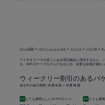
ホーム画面
バケーションレンタル
アメリカ
ハワイ州
ホ
ワイキキ ビーチの近くにある宿泊施設に滞在するなら、
も、WiFi やケーブルテレビをはじめ、必要な設備が備
ウィークリー割引のあるバケ
表示中の旅行期間 :
11 月 6 日 ～ 11 月 13 日
1BR
1BR Ocean/Sunset View w/Parking
Ocean
Ocean View M
とても素晴らしい
とても素晴
9.0
(10 件の口コミ)
9.0
Ocean/Sunset
View
10 段階中 9.0、とても素晴らしい、(10 件の口コミ) 件の口コミ
10 段階中 9