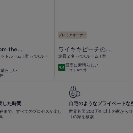
ー
プレミアオーナー
 the Beach! Pool + Hot Tubの画像
ワイキキビーチの中心から新しいレンタ
rom the
ワイキキビーチの中
ool + Hot
心から新しいレンタ
 ベッドルーム 1 室 · バスルー
定員 2 名 · バスルーム 1 室
ル！ 無料のWIFI /電
最
最高に素晴らしい
9.4
10段階中9.4
話。 フルキッチン。
素晴らしい
口コミ 162 件
高
(口
 件
に
コ
素
ミ
晴
162
ら
件)
実した時間
自宅のようなプライベートな
し
い
在まで、すべてのプロセスが楽し
世界各国 200 万軒以上の家から
ル
リの家を検索