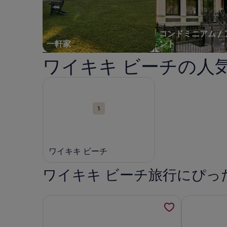
コンドミニアム /
一軒家
ント
ワイキキ ビーチの人
観
ワイキキ ビーチの詳細。新しいウィンドウで開く
光
ス
1
ポ
ッ
ト
が
ワイキキ ビーチ
表
示
ワイキキ ビーチ旅行にぴっ
さ
れ
た
アストン ワイキキ ビーチ タワーの詳細を新しい
Steps fro
地
図