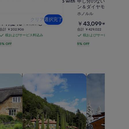
Waikiki Beach Designer Studio with
申し分のないペントハウ
Designer
分
Amazing Views
ン＆ダイヤモンドヘッド
Studio
の
ホノルル
ホノルル
with
な
クリア
選択完了
Amazing
料
料
￥19,248
￥43,099
以
以
￥20,261
￥45,367
い
Views
金
金
前
前
合
合
合計 ￥202,906
合計 ￥429,022
は
は
ペ
の
の
の
計
計
税およびサービス料込み
税およびサービス料込み
税
税
￥19,248
￥43,099
料
料
￥202,906
￥429,022
ン
写
で
で
お
お
5% OFF
5% OFF
金
金
ト
す
す
は
は
真
よ
よ
￥20,261、
￥45,367、
ハ
び
び
ギ
通
通
サ
サ
ウ
ャ
常
常
ー
ー
料
料
ス-
ラ
金
金
ビ
ビ
ヴィラを検索する
山荘を検索する
オ
リ
に
に
ス
ス
つ
ー
つ
ー
料
料
い
い
シ
込
込
て
て
ャ
み
み
の
の
詳
詳
ン
細
細
＆
を
を
表
表
ダ
示。
示。