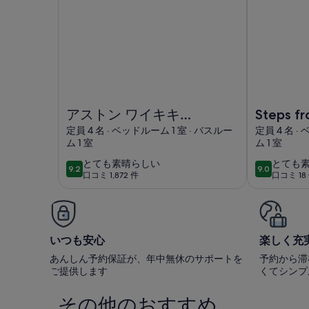
アストン ワイキキ ビーチ タワーの画像
Steps from
アストン ワイキキ
Steps f
ビーチ タワー
Beach! P
定員 4 名 · ベッドルーム 1 室 · バスルー
定員 4 名 ·
ム 1 室
ム 1 室
Tub
と
と
とても素晴らしい
とても
9.2
9.0
10段階中9.2
10段階中9.0
口コミ 1,872 件
口コミ 18
て
て
(口
(口
も
も
コ
コ
素
素
ミ
ミ
晴
晴
1,872
18
ら
ら
いつも安心
楽しく充
件)
件)
し
し
あんしん予約保証が、年中無休のサポートを
予約から滞
い
い
ご提供します
くてシンプ
その他のおすすめ