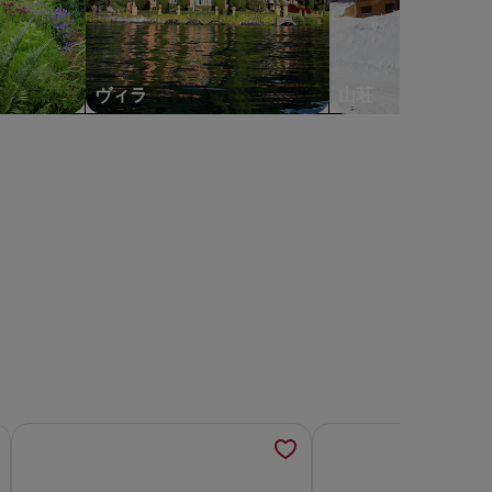
イ
ヤ
モ
ン
ヴィラ
山荘
ド
す
ヘ
ッ
ド
ビ
ュ
ー
の
写
真
ギ
ル！ 無料のWIFI /電話。 フルキッチン。の詳細を新しい
Luxury Ilikai 2-bedroom 2-bathroom Unit NO RESO
アロハスイート海の近
ャ
ラ