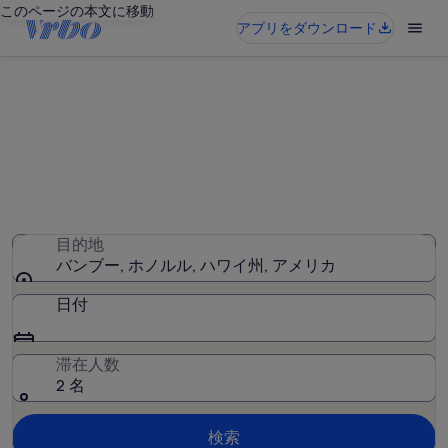
このページの本文に移動
アプリをダウンロード
バンブーのバケーションレンタ
ル
78 件のバケーションレンタルが見つかりました。日付を入
力して空室状況を確認してください
目的地
バンブー, ホノルル, ハワイ州, アメリカ
日付
滞在人数
2 名
検索