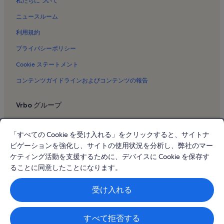
私たちについて
デューク カハナモク像のバケーションレンタル
ニュースルーム
アロハタワーのバケーションレンタル
利用規約
エクストリーム・パラセイルのバケーションレンタル
フォー・パドルのバケーションレンタル
プライバシーポリシー
ワイキキ・ラナイスのバケーションレンタル
Cookie ステートメント
グランド ワイキキアン バイ ヒルトン グランド バケーションズのバ
コンテンツガイドラインおよびコンテンツの報告
ケーションレンタル
セント オーガスティン バイ ザ シー カトリック教会のバケーション
Vrbo グループ
レンタル
Vrbo
チャミネード ユニバーシティ オブ ホノルルのバケーションレンタ
「すべての Cookie を受け入れる」をクリックすると、サイトナ
ル
Abritel.fr
ビゲーションを強化し、サイトの使用状況を分析し、弊社のマー
ワイキキのバケーションレンタル
FeWo-direkt.de
ケティング活動を支援するために、デバイスに Cookie を保存す
アストン・ワイキキ・ビーチ・ホテルのバケーションレンタル
ることに同意したことになります。
Bookabach.co.nz
オアフ島のバケーションレンタル
Stayz.com.au
受け入れる
ワイキキ ビーチのバケーションレンタル
© 2026 Vrbo, an Expedia Group company. All rights reserved. Vrbo およ
ラニカイ ビーチのバケーションレンタル
び Vrbo のロゴは、HomeAway.com, Inc. の商標または登録商標です。
すべて拒否する