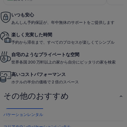
て
(口
も
コ
素
ミ
いつも安心
晴
94
あんしん予約保証が、年中無休のサポートをご提供します
ら
件)
し
楽しく充実した時間
い
予約から滞在まで、すべてのプロセスが楽しくてシンプル
自宅のようなプライベートな空間
世界各国 200 万軒以上の家から自分にピッタリの家を検索
高いコストパフォーマンス
ホテルの半分の価格で 2 倍のスペース
その他のおすすめ
バケーションレンタル
コリアタウンのバケーションレンタル