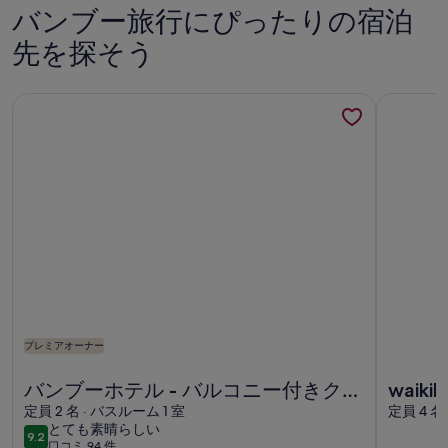
バンブー旅行にぴったりの宿泊
先を探そう
バンブーホテル - バルコニー付きクイーンスタジオ - ワイ
waikiki
プレミアオーナー
バンブーホテル - バルコニー付きクイーンスタジオ - ワイ
waikiki
バンブーホテル - バルコニー付きクイ
waikik
ーンスタジオ - ワイキキビーチへの階
定員 2 名 · バスルーム 1 室
定員 4 名
と
とても素晴らしい
段
9.2
10段階中9.2
口コミ 94 件