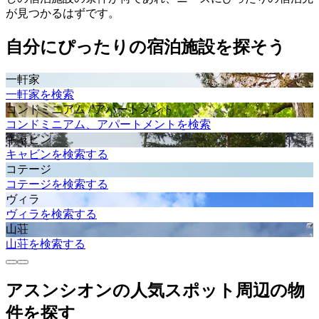
が見つかるはずです。
自分にぴったりの宿泊施設を探そう
一軒家
一軒家を検索
コンドミニアム / アパートメント
コンドミニアム、アパートメントを検索
キャビン
キャビンを検索する
コテージ
コテージを検索する
ヴィラ
ヴィラを検索する
山荘
山荘を検索する
アスンシオンの人気スポット周辺の物
件を探す