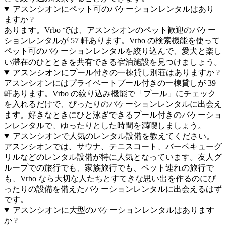
アスンシオンにペット可のバケーションレンタルはあり
ますか ?
あります。Vrbo では、アスンシオンのペット歓迎のバケー
ションレンタルが 57 軒あります。Vrbo の検索機能を使って
ペット可のバケーションレンタルを絞り込んで、愛犬と楽し
い滞在のひとときを共有できる宿泊施設を見つけましょう。
アスンシオンにプール付きの一棟貸し別荘はありますか ?
アスンシオンにはプライベートプール付きの一棟貸しが 39
軒あります。Vrbo の絞り込み機能で「プール」にチェック
を入れるだけで、ぴったりのバケーションレンタルに出会え
ます。好きなときにひと泳ぎできるプール付きのバケーショ
ンレンタルで、ゆったりとした時間を満喫しましょう。
アスンシオンで人気のレンタル設備を教えてください。
アスンシオンでは、サウナ、テニスコート、バーベキューグ
リルなどのレンタル設備が特に人気となっています。友人グ
ループでの旅行でも、家族旅行でも、ペット連れの旅行で
も、Vrbo なら大切な人たちとすてきな思い出を作るのにぴ
ったりの設備を備えたバケーションレンタルに出会えるはず
です。
アスンシオンに大型のバケーションレンタルはあります
か ?