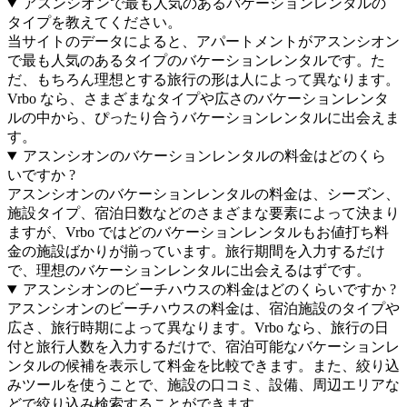
アスンシオンで最も人気のあるバケーションレンタルの
タイプを教えてください。
当サイトのデータによると、アパートメントがアスンシオン
で最も人気のあるタイプのバケーションレンタルです。た
だ、もちろん理想とする旅行の形は人によって異なります。
Vrbo なら、さまざまなタイプや広さのバケーションレンタ
ルの中から、ぴったり合うバケーションレンタルに出会えま
す。
アスンシオンのバケーションレンタルの料金はどのくら
いですか ?
アスンシオンのバケーションレンタルの料金は、シーズン、
施設タイプ、宿泊日数などのさまざまな要素によって決まり
ますが、Vrbo ではどのバケーションレンタルもお値打ち料
金の施設ばかりが揃っています。旅行期間を入力するだけ
で、理想のバケーションレンタルに出会えるはずです。
アスンシオンのビーチハウスの料金はどのくらいですか ?
アスンシオンのビーチハウスの料金は、宿泊施設のタイプや
広さ、旅行時期によって異なります。Vrbo なら、旅行の日
付と旅行人数を入力するだけで、宿泊可能なバケーションレ
ンタルの候補を表示して料金を比較できます。また、絞り込
みツールを使うことで、施設の口コミ、設備、周辺エリアな
どで絞り込み検索することができます。