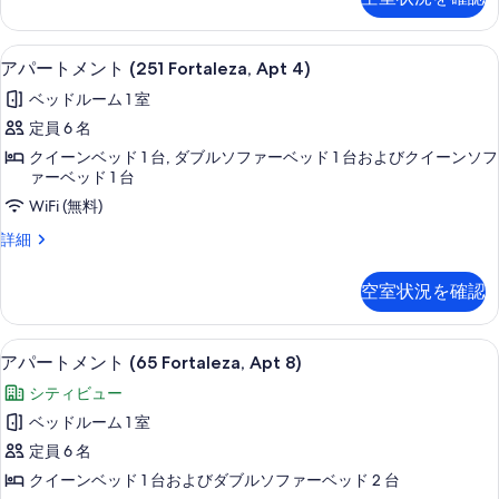
Apt,
ト
示
メ
5
す
ン
客室
ア
PH)
12
ト
アパートメント (251 Fortaleza, Apt 4)
る
の
パ
(251
ベッドルーム 1 室
Fortaleza
す
ー
Apt,
定員 6 名
べ
ト
5
クイーンベッド 1 台, ダブルソファーベッド 1 台およびクイーンソフ
PH)
て
メ
ァーベッド 1 台
の
の
ン
詳
WiFi (無料)
細
写
ト
ア
詳細
真
(251
パ
ー
Fortaleza,
を
空室状況を確認
ト
Apt
表
メ
4)
ン
示
客室
ア
12
ト
の
アパートメント (65 Fortaleza, Apt 8)
す
パ
(251
す
シティビュー
Fortaleza,
る
ー
べ
Apt
ベッドルーム 1 室
ト
4)
て
定員 6 名
の
メ
の
詳
クイーンベッド 1 台およびダブルソファーベッド 2 台
ン
細