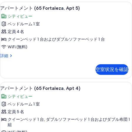
す
ン
テラス / パティオ
ア
の
17
ト
アパートメント (65 Fortaleza, Apt 5)
る
パ
(65
す
シティビュー
Fortaleza,
ー
べ
Apt
ベッドルーム 1 室
ト
て
9)
定員 4 名
の
メ
の
詳
クイーンベッド 1 台およびダブルソファーベッド 1 台
ン
写
細
WiFi (無料)
ト
真
ア
詳細
(65
を
パ
Fortaleza,
ー
表
空室状況を確認
Apt
ト
示
メ
5)
す
ン
客室
ア
の
8
ト
アパートメント (65 Fortaleza, Apt 4)
る
パ
(65
す
シティビュー
Fortaleza,
ー
べ
Apt
ベッドルーム 1 室
ト
て
5)
定員 5 名
の
メ
の
詳
クイーンベッド 1 台, ダブルソファーベッド 1 台およびダブル布団 1
ン
写
細
組
ト
真