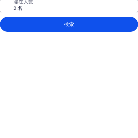
滞在人数
検索
オ
ー
ル