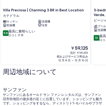
の
(255
Calle
す
Villa
3-
Villa Preciosa | Charming 3 BR in Best Location
3-bedr
Tanca)
べ
Preciosa
bedroo
の
Verde,
カテドラル
|
Resort
詳
て
ビージャ
キッチン
洗濯機
Charming
Style
細
の
乾燥機
冷房
3
Apartme
プール
洗濯機
BR
in
10
最高に素晴らしい
写
9.8
in
Isla
段
口コミ 17 件
10
最高
真
10
Best
Verde,
階
段
口コミ
Location
Puerto
を
中
階
現
￥59,125
カ
Rico
9.8、
中
表
在
テ
ビ
最
10.0、
合計 ￥141,672
の
示
ド
ー
高
税およびサービス料込み
最
料
ラ
12 月 8 日 ～ 12 月 10 日
ジ
に
高
す
金
ル
ャ
素
に
る
は
マ
晴
周辺地域について
素
￥59,125
ー
ら
晴
ル
し
ら
い、
し
口
い、
サンファン
コ
口
サンファンにあるオールド サン ファン レンタルズは、サンファン
ミ
コ
旧市街地区の遊歩道の近くに位置しています。ショッピングも魅力
17
ミ
です。ショッピングをするなら、ディストリトT-モバイルやプラザ
件
6