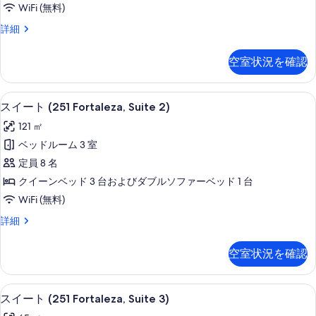
WiFi (無料)
1)
ン
国
の
ス
詳細
際
イ
す
空
ー
港)
空室状況を確認
べ
ト
(251
て
Fortaleza,
客室
ス
の
10
Suite
スイート (251 Fortaleza, Suite 2)
イ
1)
写
121 ㎡
の
ー
真
詳
ベッドルーム 3 室
ト
を
細
定員 8 名
(251
表
クイーンベッド 3 台およびダブルソファーベッド 1 台
Fortaleza,
示
WiFi (無料)
Suite
す
2)
ス
詳細
る
イ
の
ー
空室状況を確認
す
ト
(251
べ
Fortaleza,
客室
ス
て
10
Suite
スイート (251 Fortaleza, Suite 3)
イ
2)
の