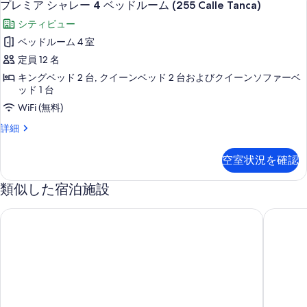
40
(206
プレミア シャレー 4 ベッドルーム (255 Calle Tanca)
す
レ
Cristo
べ
る
シティビュー
Apt
ミ
て
3)
ベッドルーム 4 室
ア
の
の
定員 12 名
詳
シ
写
細
キングベッド 2 台, クイーンベッド 2 台およびクイーンソファーベ
ャ
真
ッド 1 台
レ
を
WiFi (無料)
ー
表
プ
詳細
4
レ
示
ミ
ベ
す
空室状況を確認
ア
ッ
る
シ
類似した宿泊施設
ャ
ド
レ
ル
ー
Villa Preciosa | Charming 3 BR in Best Location
3-bedroo
ー
4
ベ
ム
ッ
(255
ド
ル
Calle
ー
Tanca)
ム