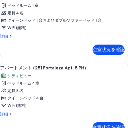
ー
べ
Apt
ベッドルーム 1 室
ト
て
10)
定員 4 名
の
メ
の
詳
クイーンベッド 1 台およびダブルソファーベッド 1 台
ン
写
細
WiFi (無料)
ト
真
ア
詳細
(65
を
パ
Fortaleza,
ー
表
空室状況を確認
Apt
ト
示
メ
7)
す
ン
客室
ア
の
23
ト
アパートメント (251 Fortaleza Apt, 5 PH)
る
パ
(65
す
シティビュー
Fortaleza,
ー
べ
Apt
ベッドルーム 4 室
ト
て
7)
定員 8 名
の
メ
の
詳
クイーンベッド 4 台
ン
写
細
WiFi (無料)
ト
真
ア
詳細
(251
を
パ
Fortaleza
ー
表
空室状況を確認