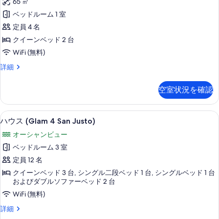
65 ㎡
の
ー
写
詳
ベッドルーム 1 室
ト
真
細
定員 4 名
(251
を
クイーンベッド 2 台
Fortaleza,
表
WiFi (無料)
Suite
示
3)
ス
詳細
す
イ
の
ー
る
空室状況を確認
す
ト
(251
べ
Fortaleza,
テラス / パティオ
ハ
て
37
Suite
ハウス (Glam 4 San Justo)
ウ
3)
の
オーシャンビュー
の
ス
写
詳
ベッドルーム 3 室
(Glam
真
細
定員 12 名
4
を
クイーンベッド 3 台, シングル二段ベッド 1 台, シングルベッド 1 台
San
表
およびダブルソファーベッド 2 台
Justo)
示
WiFi (無料)
の
す
ハ
詳細
す
ウ
る