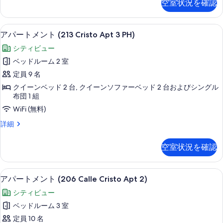
空室状況を確認
Cristo
ト
示
メ
Apt
す
ン
テラス / パティオ
ア
2)
28
ト
アパートメント (213 Cristo Apt 3 PH)
る
の
パ
(213
シティビュー
Calle
す
ー
Cristo
ベッドルーム 2 室
べ
ト
Apt
定員 9 名
2)
て
メ
の
クイーンベッド 2 台, クイーンソファーベッド 2 台およびシングル
の
ン
詳
布団 1 組
細
写
ト
WiFi (無料)
真
(213
ア
詳細
Cristo
を
パ
Apt
ー
表
空室状況を確認
ト
3
示
メ
PH)
ン
す
リビング エリア
ア
の
32
ト
アパートメント (206 Calle Cristo Apt 2)
る
パ
(213
す
シティビュー
Cristo
ー
べ
Apt
ベッドルーム 3 室
ト
3
て
定員 10 名
PH)