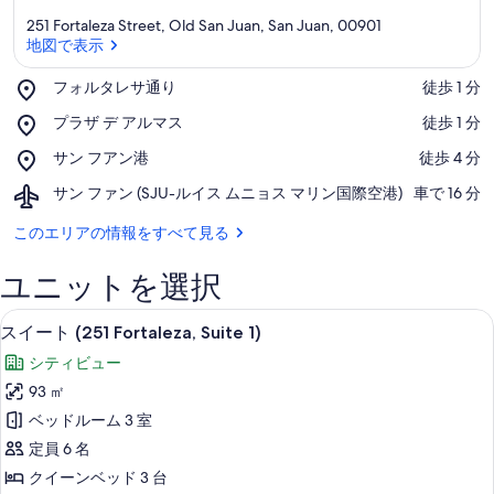
251 Fortaleza Street, Old San Juan, San Juan, 00901
地図で表示
Place,
フォルタレサ通り
‪徒歩 1 分‬
フ
地図で表示
Place,
プラザ デ アルマス
‪徒歩 1 分‬
ォ
プ
ル
Place,
サン フアン港
‪徒歩 4 分‬
ラ
タ
サ
ザ
レ
Airport,
サン ファン (SJU-ルイス ムニョス マリン国際空港)
‪車で 16 分‬
ン
デ
サ
サ
フ
ア
通
ン
このエリアの情報をすべて見る
ア
ル
り
フ
ン
マ
ァ
港
ユニットを選択
ス
ン
(SJU-
客室
ス
16
ル
スイート (251 Fortaleza, Suite 1)
イ
イ
シティビュー
ス
ー
ム
93 ㎡
ト
ニ
ベッドルーム 3 室
ョ
(251
定員 6 名
ス
Fortaleza,
マ
クイーンベッド 3 台
Suite
リ