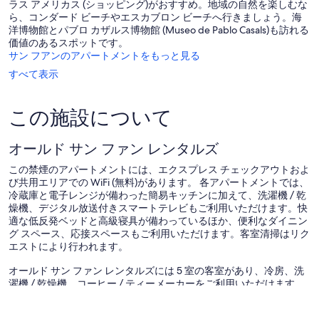
ラス アメリカス (ショッピング)がおすすめ。地域の自然を楽しむな
件
件
ら、コンダード ビーチやエスカブロン ビーチへ行きましょう。海
の
件
洋博物館とパブロ カザルス博物館 (Museo de Pablo Casals)も訪れる
口
の
価値のあるスポットです。
コ
口
サン フアンのアパートメントをもっと見る
ミ
コ
ミ
すべて表示
この施設について
オールド サン ファン レンタルズ
この禁煙のアパートメントには、エクスプレス チェックアウトおよ
び共用エリアでの WiFi (無料)があります。 各アパートメントでは、
冷蔵庫と電子レンジが備わった簡易キッチンに加えて、洗濯機 / 乾
燥機、デジタル放送付きスマートテレビもご利用いただけます。快
適な低反発ベッドと高級寝具が備わっているほか、便利なダイニン
グ スペース、応接スペースもご利用いただけます。客室清掃はリク
エストにより行われます。
オールド サン ファン レンタルズには 5 室の客室があり、冷房、洗
濯機 / 乾燥機、コーヒー / ティーメーカーをご利用いただけます。
異なる装飾とインテリアの客室には独立した応接スペースがあり、
デスクチェアとダイニングテーブルも備えられています。低反発マ