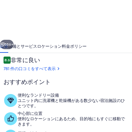
ド
サ
ン
フ
前へ
次へ
ァ
556+
概要
設備とサービス
ロケーション
料金
ポリシー
ン
口
非常に良い
8.6
レ
10段階中8.6
コ
781 件の口コミをすべて表示
ン
ミ
タ
おすすめポイント
ル
便利なランドリー設備
ズ
ユニット内に洗濯機と乾燥機がある数少ない宿泊施設のひ
とつです。
部屋からの景観
の
中心部に位置
写
便利なロケーションにあるため、目的地にもすぐに移動で
きます。
真