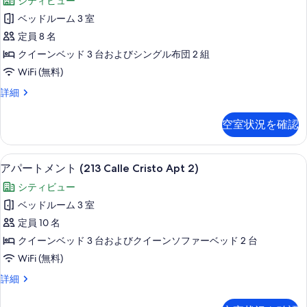
シティビュー
Fortaleza,
ー
べ
Apt
ベッドルーム 3 室
ト
て
3)
定員 8 名
の
メ
の
詳
クイーンベッド 3 台およびシングル布団 2 組
ン
写
細
WiFi (無料)
ト
真
ア
詳細
(65
を
パ
Fortaleza,
ー
表
空室状況を確認
Apt
ト
示
メ
11)
す
ン
リビング エリア
ア
の
41
ト
アパートメント (213 Calle Cristo Apt 2)
る
パ
(65
す
シティビュー
Fortaleza,
ー
べ
Apt
ベッドルーム 3 室
ト
て
11)
定員 10 名
の
メ
の
詳
クイーンベッド 3 台およびクイーンソファーベッド 2 台
ン
写
細
WiFi (無料)
ト
真
ア
詳細
(213
を
パ
Calle
ー
表