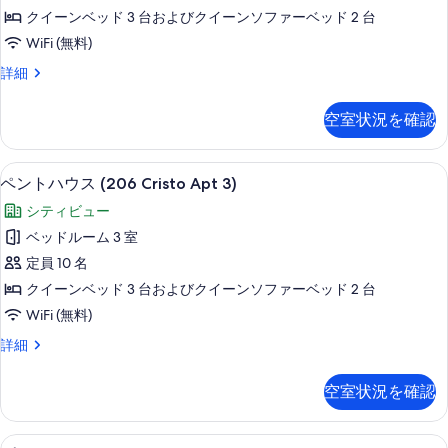
メ
の
の
クイーンベッド 3 台およびクイーンソファーベッド 2 台
ン
詳
写
WiFi (無料)
細
ト
真
ア
詳細
(206
を
パ
Calle
ー
表
空室状況を確認
Cristo
ト
示
メ
Apt
ン
す
リビング エリア
ペ
2)
33
ト
ペントハウス (206 Cristo Apt 3)
る
の
ン
(206
シティビュー
Calle
す
ト
Cristo
ベッドルーム 3 室
べ
ハ
Apt
定員 10 名
2)
て
ウ
の
クイーンベッド 3 台およびクイーンソファーベッド 2 台
の
ス
詳
WiFi (無料)
細
写
(206
ペ
詳細
Cristo
真
ン
Apt
を
ト
空室状況を確認
3)
ハ
表
ウ
の
示
ス
リビング エリア
プ
す