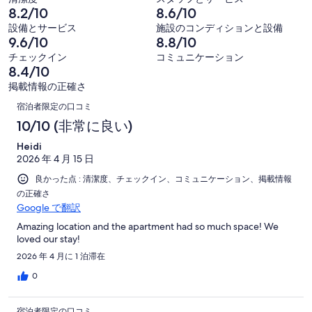
件
コ
781
口
中
8.2/10
8.6/10
の
ミ
件
コ
466
設備とサービス
施設のコンディションと設備
口
中
の
ミ
件
9.6/10
8.8/10
コ
153
口
中
が
チェックイン
コミュニケーション
ミ
件
コ
76
8.4/10
非
中
が
ミ
件
常
掲載情報の正確さ
44
良
中
口
が
に
件
宿泊者限定の口コミ
い
42
普
良
コ
が
10/10 (非常に良い)
件
通
い
不
ミ
が
Heidi
満
2026 年 4 月 15 日
非
常
良かった点 : 清潔度、チェックイン、コミュニケーション、掲載情報
に
の正確さ
不
Google で翻訳
満
Amazing location and the apartment had so much space! We
loved our stay!
2026 年 4 月に 1 泊滞在
0
宿泊者限定の口コミ