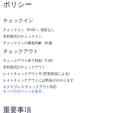
ットレスのベッドには 高級寝具、を使用しています。この 3.5 つ星
ポリシー
アパートメントには、冷蔵庫、電子レンジ、独立したダイニングス
ペース、調理器具と食器を備えた簡易キッチンがあります。 バスル
ームにはシャワー、バスアメニティ (無料)があります。
サンファンにあるこのアパートメントでは、無料 WiFi をご利用い
チェックイン
ただけます。55 インチ スマートテレビでは、デジタルチャンネル
とNetflixをご利用いただけます。 ハウスキーピングはリクエストに
チェックイン : 15:00 ～ 指定なし
より行われます。
非対面式のチェックイン
チェックインの最低年齢 : 18 歳
チェックアウト
チェックアウト終了時刻 : 11:00
非対面式のチェックアウト
レイトチェックアウト可 (空室状況による)
レイトチェックアウトには料金がかかります
エクスプレス チェックアウト対応
すべてのポリシーを表示
重要事項