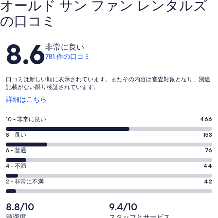
オールド サン ファン レンタルズ
の口コミ
口
8.6
非常に良い
コ
781 件の口コミ
ミ
口コミは新しい順に表示されています。またその内容は審査対象となり、別途
記載がない限り検証されています。
新
詳細はこちら
し
い
評
10 - 非常に良い
466
ウ
価
ィ
評
8 - 良い
153
10
ン
価
評
-
6 - 普通
76
ド
8
ウ
781
価
評
-
4 - 不満
44
で
件
6
781
価
開
評
の
-
2 - 非常に不満
42
く
件
4
781
価
口
の
-
件
2
コ
8.8/10
9.4/10
781
口
の
-
ミ
清潔度
スタッフとサービス