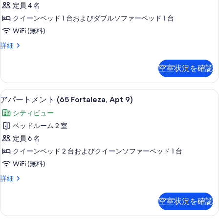
べ
定員 4 名
の
メ
て
詳
クイーンベッド 1 台およびダブルソファーベッド 1 台
ン
の
細
WiFi (無料)
ト
写
ア
詳細
(65
真
パ
Fortaleza,
ー
を
空室状況を確認
Apt
ト
表
メ
1)
示
ン
リビング エリア
ア
の
19
ト
アパートメント (65 Fortaleza, Apt 9)
す
パ
(65
す
シティビュー
る
Fortaleza,
ー
べ
Apt
ベッドルーム 2 室
ト
て
1)
定員 6 名
の
メ
の
詳
クイーンベッド 2 台およびクイーンソファーベッド 1 台
ン
写
細
WiFi (無料)
ト
真
ア
詳細
(65
を
パ
Fortaleza,
ー
表
空室状況を確認
Apt
ト
示
メ
9)