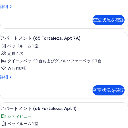
ン
の
細
ア
詳細
ト
写
パ
(65
ー
真
空室状況を確認
ト
Fortaleza,
を
メ
Apt
表
ン
客室
ア
2)
19
ト
アパートメント (65 Fortaleza, Apt 7A)
示
パ
(65
の
ベッドルーム 1 室
す
Fortaleza,
ー
す
Apt
定員 4 名
る
ト
べ
2)
クイーンベッド 1 台およびダブルソファーベッド 1 台
の
メ
て
詳
WiFi (無料)
ン
の
細
ア
詳細
ト
写
パ
(65
ー
真
空室状況を確認
ト
Fortaleza,
を
メ
Apt
表
ン
リビング エリア
ア
7A)
10
ト
アパートメント (65 Fortaleza, Apt 1)
示
パ
(65
の
シティビュー
す
Fortaleza,
ー
す
Apt
ベッドルーム 1 室
る
ト
7A)