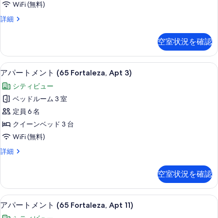
写
WiFi (無料)
ト
真
ア
詳細
(65
パ
を
Fortaleza,
ー
表
空室状況を確認
Apt
ト
示
メ
8)
ン
す
部屋からの景観
ア
の
24
ト
アパートメント (65 Fortaleza, Apt 3)
る
パ
(65
す
シティビュー
Fortaleza,
ー
べ
Apt
ベッドルーム 3 室
ト
て
8)
定員 6 名
の
メ
の
詳
クイーンベッド 3 台
ン
写
細
WiFi (無料)
ト
真
ア
詳細
(65
を
パ
Fortaleza,
ー
表
空室状況を確認
Apt
ト
示
メ
3)
す
ン
リビング エリア
ア
の
24
ト
アパートメント (65 Fortaleza, Apt 11)
る
パ
(65
す