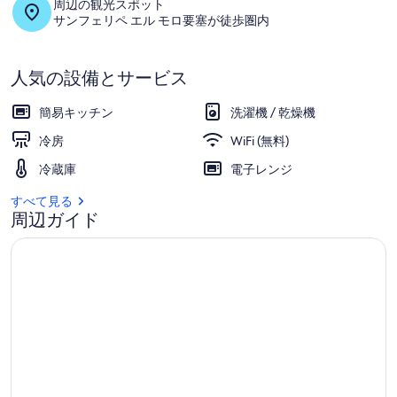
周辺の観光スポット
ギ
サンフェリペ エル モロ要塞が徒歩圏内
ャ
ラ
人気の設備とサービス
リ
簡易キッチン
洗濯機 / 乾燥機
ー
冷房
WiFi (無料)
冷蔵庫
電子レンジ
すべて見る
周辺ガイド