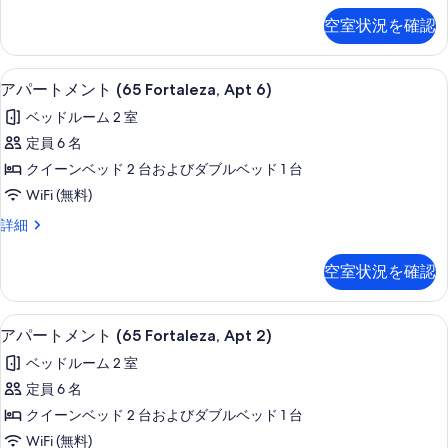
べ
ス
空室状況を確認
(Glam
て
4
の
San
リビング エリア
ア
13
Justo)
写
アパートメント (65 Fortaleza, Apt 6)
パ
の
真
ベッドルーム 2 室
詳
ー
を
細
定員 6 名
ト
表
クイーンベッド 2 台およびダブルベッド 1 台
メ
示
WiFi (無料)
ン
す
ア
詳細
ト
パ
る
(65
ー
空室状況を確認
ト
Fortaleza,
メ
Apt
ン
客室内のダイニングエリア
ア
6)
9
ト
アパートメント (65 Fortaleza, Apt 2)
パ
(65
の
ベッドルーム 2 室
Fortaleza,
ー
す
Apt
定員 6 名
ト
べ
6)
クイーンベッド 2 台およびダブルベッド 1 台
の
メ
て
詳
WiFi (無料)