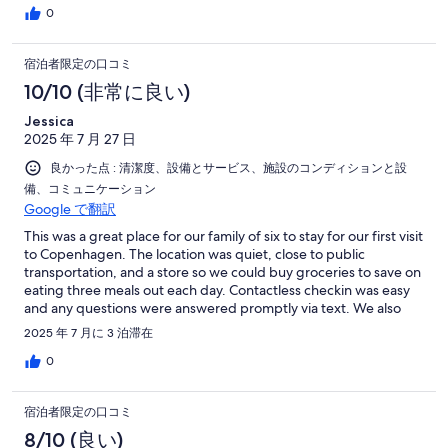
0
宿泊者限定の口コミ
10/10 (非常に良い)
Jessica
2025 年 7 月 27 日
良かった点 : 清潔度、設備とサービス、施設のコンディションと設
備、コミュニケーション
Google で翻訳
This was a great place for our family of six to stay for our first visit
to Copenhagen. The location was quiet, close to public
transportation, and a store so we could buy groceries to save on
eating three meals out each day. Contactless checkin was easy
and any questions were answered promptly via text. We also
had use of luggage storage after checkout to continue
2025 年 7 月に 3 泊滞在
exploring until our departing flight in the evening. Would
recommend for families.
0
宿泊者限定の口コミ
8/10 (良い)