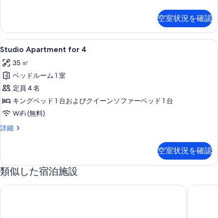
Bedroom
て
Apartment
の
空室状況を確認
for
写
8
の
真
Studio
客室
16
詳
Studio Apartment for 4
Apartment
を
細
35 ㎡
for
表
ベッドルーム 1 室
4
示
の
定員 4 名
す
す
キングベッド 1 台およびクイーンソファーベッド 1 台
る
べ
WiFi (無料)
て
Studio
詳細
Apartment
の
for
空室状況を確認
写
4
の
真
類似した宿泊施設
詳
を
細
エアペロン アパートメント ホテル
ローゼン
表
示
す