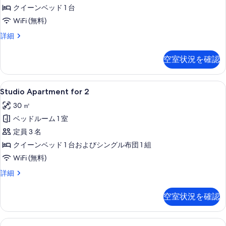
す
クイーンベッド 1 台
ッ
プ
べ
WiFi (無料)
空
て
Studio
港)
詳細
Apartment
の
for
空室状況を確認
写
3
の
真
詳
Studio
客室
を
9
細
Studio Apartment for 2
Apartment
表
30 ㎡
for
示
ベッドルーム 1 室
2
す
の
定員 3 名
る
す
クイーンベッド 1 台およびシングル布団 1 組
べ
WiFi (無料)
て
Studio
詳細
Apartment
の
for
空室状況を確認
写
2
の
真
詳
2
リビング エリア
を