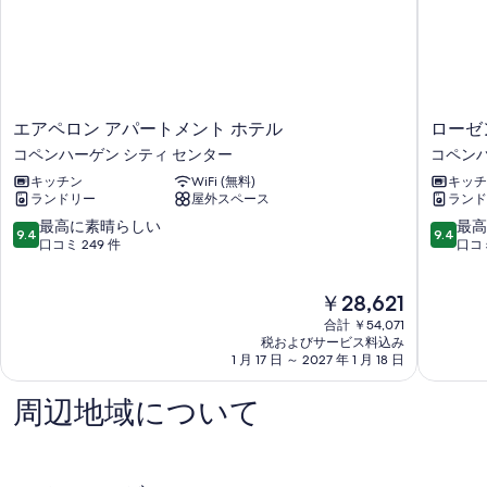
る
エ
ロ
エアペロン アパートメント ホテル
ローゼ
ア
ー
コペンハーゲン シティ センター
コペンハ
ペ
ゼ
キッチン
WiFi (無料)
キッチ
ロ
ン
ランドリー
屋外スペース
ランド
ン
ボ
ア
ル
10
10
最高に素晴らしい
最高
9.4
9.4
パ
ホ
段
段
口コミ 249 件
口コミ
ー
テ
階
階
ト
ル
中
中
現
￥28,621
メ
ア
9.4、
9.4、
在
ン
パ
最
最
合計 ￥54,071
の
ト
ー
高
高
税およびサービス料込み
料
ホ
1 月 17 日 ～ 2027 年 1 月 18 日
ト
に
に
金
テ
メ
素
素
は
ル
ン
晴
晴
周辺地域について
￥28,621
コ
ツ
ら
ら
ペ
コ
し
し
ン
ペ
い、
い、
ハ
ン
口
口