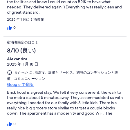
the facilities and knew I could count on BRIK to have what I
needed. They delivered again :) Everything was really clean and
of great standard.
2025 年 1 月に 3 泊滞在
0
宿泊者限定の口コミ
8/10 (良い)
Alexandra
2025 年 1 月 18 日
良かった点 : 清潔度、設備とサービス、施設のコンディションと設
備、コミュニケーション
Google で翻訳
Brick hotel is a great stay. We felt it very convenient, the walk to
the metro is about 5 minutes away. They accommodated us with
everything I needed for our family with 3 little kids. There is a
really nice big grocery store similar to target a couple blocks
down. The apartment has a modern tv and good WiFi. The
property manager was very kind and helpful.
0