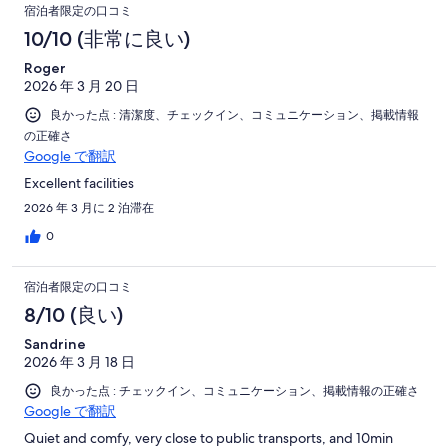
中
口
が
に
件
宿泊者限定の口コミ
い
2
普
良
コ
が
10/10 (非常に良い)
件
通
い
不
ミ
が
Roger
満
2026 年 3 月 20 日
非
常
良かった点 : 清潔度、チェックイン、コミュニケーション、掲載情報
に
の正確さ
不
Google で翻訳
満
Excellent facilities
2026 年 3 月に 2 泊滞在
0
宿泊者限定の口コミ
8/10 (良い)
Sandrine
2026 年 3 月 18 日
良かった点 : チェックイン、コミュニケーション、掲載情報の正確さ
Google で翻訳
Quiet and comfy, very close to public transports, and 10min