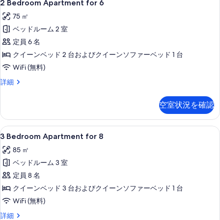
17
細
2 Bedroom Apartment for 6
Bedroom
表
75 ㎡
Apartment
示
ベッドルーム 2 室
for
す
6
定員 6 名
る
の
クイーンベッド 2 台およびクイーンソファーベッド 1 台
す
WiFi (無料)
べ
2
詳細
Bedroom
て
Apartment
の
空室状況を確認
for
写
6
の
真
3
客室
16
詳
3 Bedroom Apartment for 8
Bedroom
を
細
85 ㎡
Apartment
表
ベッドルーム 3 室
for
示
8
定員 8 名
す
の
クイーンベッド 3 台およびクイーンソファーベッド 1 台
る
す
WiFi (無料)
べ
3
詳細