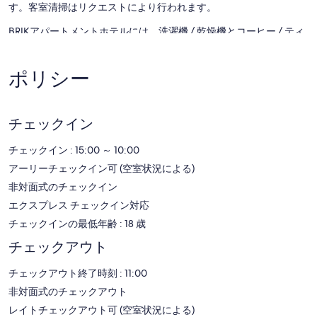
す。客室清掃はリクエストにより行われます。
BRIKアパートメントホテルには、洗濯機 / 乾燥機とコーヒー / ティ
ーメーカーが備わる 19 室の客室があります。客室には独立した応
接スペースがあり、デスクとダイニングテーブルが備えられていま
す。この 3.5 つ星アパートメントには、コンロ、独立したダイニン
ポリシー
グスペース、調理器具と食器、食器洗い機を備えたキッチンがあり
ます。 バスルームにはシャワー、ヘアドライヤーがあります。
無料 WiFi を使用してネットサーフィンをお楽しみいただけます。
チェックイン
43 インチ スマートテレビでは、ケーブルチャンネルをご覧いただ
けます。客室にはアイロン / アイロン台と遮光カーテンもありま
チェックイン : 15:00 ～ 10:00
す。ハウスキーピングはリクエストにより行われます。このほかリ
クエストに応じてご利用いただける設備には低刺激性寝具もありま
アーリーチェックイン可 (空室状況による)
す。
非対面式のチェックイン
エクスプレス チェックイン対応
チェックインの最低年齢 : 18 歳
チェックアウト
チェックアウト終了時刻 : 11:00
非対面式のチェックアウト
レイトチェックアウト可 (空室状況による)