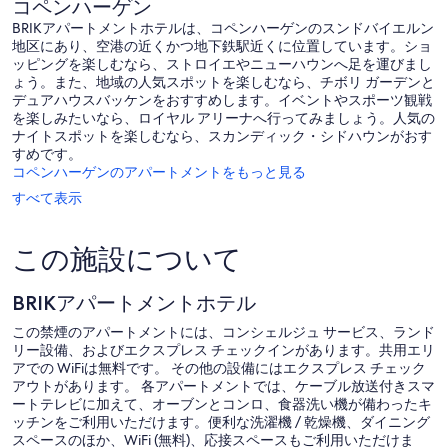
コペンハーゲン
ー
ハ
コ
コ
ゲ
BRIKアパートメントホテルは、コペンハーゲンのスンドバイエルン
ー
ミ
ミ
ン
地区にあり、空港の近くかつ地下鉄駅近くに位置しています。ショ
ゲ
249
201
シ
ッピングを楽しむなら、ストロイエやニューハウンへ足を運びまし
ン
件
件
テ
ょう。また、地域の人気スポットを楽しむなら、チボリ ガーデンと
シ
件
件
ィ
デュアハウスバッケンをおすすめします。イベントやスポーツ観戦
テ
の
の
セ
を楽しみたいなら、ロイヤル アリーナへ行ってみましょう。人気の
ィ
口
口
ン
ナイトスポットを楽しむなら、スカンディック・シドハウンがおす
セ
コ
コ
タ
すめです。
ン
ミ
ミ
ー
コペンハーゲンのアパートメントをもっと見る
タ
ー
すべて表示
この施設について
BRIKアパートメントホテル
この禁煙のアパートメントには、コンシェルジュ サービス、ランド
リー設備、およびエクスプレス チェックインがあります。共用エリ
アでの WiFiは無料です。 その他の設備にはエクスプレス チェック
アウトがあります。 各アパートメントでは、ケーブル放送付きスマ
ートテレビに加えて、オーブンとコンロ、食器洗い機が備わったキ
ッチンをご利用いただけます。便利な洗濯機 / 乾燥機、ダイニング
スペースのほか、WiFi (無料)、応接スペースもご利用いただけま