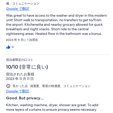
備、コミュニケーション
Google で翻訳
Was great to have access to the washer and dryer in this modern
unit! Short walk to transportation, no transfers to get to/from
the airport. Kitchenette and nearby grocery allowed for quick
breakfasts and night snacks. Short ride to the central
sightseeing areas. Heated floor in the bathroom was a bonus.
Very nice stay for a busy sightseeing trip to Copenhagen.
2023 年 9 月に 1 泊滞在
0
宿泊者限定の口コミ
10/10 (非常に良い)
宿泊されたお客様
2023 年 11 月 11 日
良かった点 : 清潔度、客室の快適度、コミュニケーション
Google で翻訳
Good. But privacy…
Kitchen, washing machine, dryer, shower are great. To add
more layers of curtains to ensure privacy seems necessary.