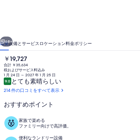
ー
ト
メ
ン
前へ
次へ
ト
68+
概要
設備とサービス
ロケーション
料金
ポリシー
ホ
現
￥19,727
テ
在
合計 ￥35,634
ル
の
税およびサービス料込み
料
1 月 24 日 ～ 2027 年 1 月 25 日
の
金
口
とても素晴らしい
9.0
10段階中9.0
は
コ
写
214 件の口コミをすべて表示
￥19,727
ミ
で
真
す
おすすめポイント
ギ
テラス / パティオ
ャ
家族で楽める
ファミリー向けで高評価。
ラ
便利なランドリー設備