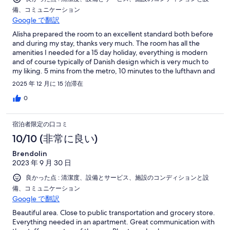
備、コミュニケーション
Google で翻訳
Alisha prepared the room to an excellent standard both before
and during my stay, thanks very much. The room has all the
amenities I needed for a 15 day holiday, everything is modern
and of course typically of Danish design which is very much to
my liking. 5 mins from the metro, 10 minutes to the lufthavn and
also the city. 10 minutes on foot to the beach or 1 stop on the
2025 年 12 月に 15 泊滞在
metro and 5 minutes walk. The apartment is also situated near
several supermarkets, restaurants and bars making it ideal to
0
either cook at home or eat out. Simple entry with a keycode, no
nfc or smartphone internet nonsense to open the doors. There's
宿泊者限定の口コミ
24 hour help by phone, I never needed it but it's nice to know
it's there just in case. I'll be staying here next time i visit
10/10 (非常に良い)
København, there's no need to look elsewhere.
Brendolin
2023 年 9 月 30 日
良かった点 : 清潔度、設備とサービス、施設のコンディションと設
備、コミュニケーション
Google で翻訳
Beautiful area. Close to public transportation and grocery store.
Everything needed in an apartment. Great communication with