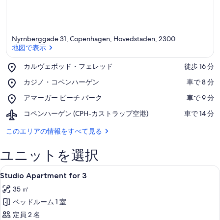
Nyrnberggade 31, Copenhagen, Hovedstaden, 2300
地図で表示
Place,
カルヴェボッド・フェレッド
‪徒歩 16 分‬
カ
地図で表示
Place,
カジノ・コペンハーゲン
‪車で 8 分‬
ル
カ
ヴ
Place,
アマーガー ビーチ パーク
‪車で 9 分‬
ジ
ェ
ア
ノ・
ボ
Airport,
コペンハーゲン (CPH-カストラップ空港)
‪車で 14 分‬
マ
コ
ッ
コ
ー
ペ
ド・
ペ
このエリアの情報をすべて見る
ガ
ン
フ
ン
ー
ハ
ェ
ハ
ビ
ユニットを選択
ー
レ
ー
ー
ゲ
ッ
ゲ
チ
Studio
客室
ン
ド
8
ン
Studio Apartment for 3
パ
Apartment
(CPH-
ー
35 ㎡
for
カ
ク
ス
ベッドルーム 1 室
3
ト
の
定員 2 名
ラ