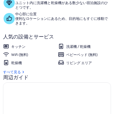
リ
ユニット内に洗濯機と乾燥機がある数少ない宿泊施設のひ
ー
とつです。
中心部に位置
便利なロケーションにあるため、目的地にもすぐに移動で
きます。
人気の設備とサービス
キッチン
洗濯機 / 乾燥機
WiFi (無料)
ベビーベッド (無料)
乾燥機
リビング エリア
すべて見る
周辺ガイド