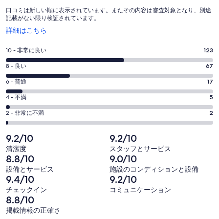
ミ
口コミは新しい順に表示されています。またその内容は審査対象となり、別途
記載がない限り検証されています。
新
詳細はこちら
し
い
評
10 - 非常に良い
123
ウ
価
ィ
評
8 - 良い
67
10
ン
価
評
-
6 - 普通
17
ド
8
ウ
214
価
評
-
4 - 不満
5
で
件
6
214
価
開
評
の
-
2 - 非常に不満
2
く
件
4
214
価
口
の
-
件
2
コ
9.2/10
9.2/10
214
口
の
-
ミ
清潔度
スタッフとサービス
件
コ
214
口
中
8.8/10
9.0/10
の
ミ
件
コ
123
設備とサービス
施設のコンディションと設備
口
中
の
ミ
件
9.4/10
9.2/10
コ
67
口
中
が
チェックイン
コミュニケーション
ミ
件
コ
17
8.8/10
非
中
が
ミ
件
常
掲載情報の正確さ
5
良