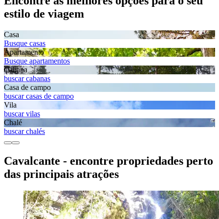
Encontre as melhores opções para o seu
estilo de viagem
Casa
Busque casas
Apartamento
Busque apartamentos
Cabana
buscar cabanas
Casa de campo
buscar casas de campo
Vila
buscar vilas
Chalé
buscar chalés
Cavalcante - encontre propriedades perto
das principais atrações