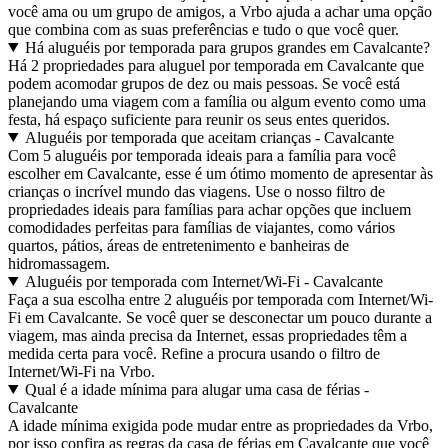
você ama ou um grupo de amigos, a Vrbo ajuda a achar uma opção
que combina com as suas preferências e tudo o que você quer.
Há aluguéis por temporada para grupos grandes em Cavalcante?
Há 2 propriedades para aluguel por temporada em Cavalcante que
podem acomodar grupos de dez ou mais pessoas. Se você está
planejando uma viagem com a família ou algum evento como uma
festa, há espaço suficiente para reunir os seus entes queridos.
Aluguéis por temporada que aceitam crianças - Cavalcante
Com 5 aluguéis por temporada ideais para a família para você
escolher em Cavalcante, esse é um ótimo momento de apresentar às
crianças o incrível mundo das viagens. Use o nosso filtro de
propriedades ideais para famílias para achar opções que incluem
comodidades perfeitas para famílias de viajantes, como vários
quartos, pátios, áreas de entretenimento e banheiras de
hidromassagem.
Aluguéis por temporada com Internet/Wi-Fi - Cavalcante
Faça a sua escolha entre 2 aluguéis por temporada com Internet/Wi-
Fi em Cavalcante. Se você quer se desconectar um pouco durante a
viagem, mas ainda precisa da Internet, essas propriedades têm a
medida certa para você. Refine a procura usando o filtro de
Internet/Wi-Fi na Vrbo.
Qual é a idade mínima para alugar uma casa de férias -
Cavalcante
A idade mínima exigida pode mudar entre as propriedades da Vrbo,
por isso confira as regras da casa de férias em Cavalcante que você