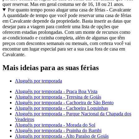
quer reservar. Mas em geral costuma ser de 16, 18 ou 21 anos.
Por quanto tempo posso alugar uma casa de férias - Cavalcante
A quantidade de tempo que você pode reservar uma casa de férias
em Cavalcante depende da propriedade. Basta inserir as datas que
desejar para a viagem para conferir uma lista de opções que
oferecem estadias prolongadas. Com um monte de recursos como
ar-condicionado e cozinha completa, além de algumas que têm
preços com descontos semanais ou mensais, com certeza você vai
encontrar um lugar especial para ser a sua casa fora de casa em
Cavalcante.
Mais ideias para as suas férias
Aluguéis por temporada
Aluguéis por temporada - Praça Boa Vista
Aluguéis por temporada - Teresina de Goiás
Aluguéis por temporada - Cachoeira de São Bento
Aluguéis por temporada - Cachoeira Loquinhas
Aluguéis por temporada - Parque Nacional da Chapada dos
Veadeiros
Aluguéis por temporada - Morada do Sol
Aluguéis por temporada - Prainha do Bambi
Aluguéis por temporada - Alto Paraíso de Goiás