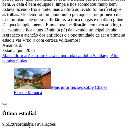
bem. A casa é bem equipada, limpa e nos acomodou muito bem.
Estava fazendo frio à noite, mas o ofurô aquecido foi incrível após
as trilhas. Ele demorou um pouquinho pra aquecer no primeiro dia,
mas prontamente nosso anfitrião fez a troca do gás e no dia seguinte
já aquecia rapidamente. É uma boa localização, tem mercado logo
na esquina e fica a uns 15min (a pé) da avenida principal de alto.
Agradeço a atenção dos anfitriões e a oportunidade de ser a primeira
estadia via Vrbo :) com certeza voltaremos!
Amanda d.
Estadia: jun. 2024
Mais informações sobre Casa temporada cantinho Santiago, Alto
paraíso Goiás
Mais informações sobre Chalés
Flor de Manacá
Ótima estadia!
9,6
Extraordinária
4 avaliações