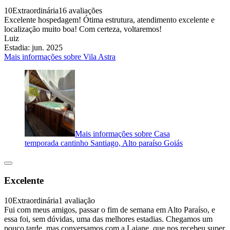
10
Extraordinária
16 avaliações
Excelente hospedagem! Ótima estrutura, atendimento excelente e
localização muito boa! Com certeza, voltaremos!
Luiz
Estadia: jun. 2025
Mais informações sobre Vila Astra
Mais informações sobre Casa
temporada cantinho Santiago, Alto paraíso Goiás
Excelente
10
Extraordinária
1 avaliação
Fui com meus amigos, passar o fim de semana em Alto Paraíso, e
essa foi, sem dúvidas, uma das melhores estadias. Chegamos um
pouco tarde, mas conversamos com a Laiane, que nos recebeu super