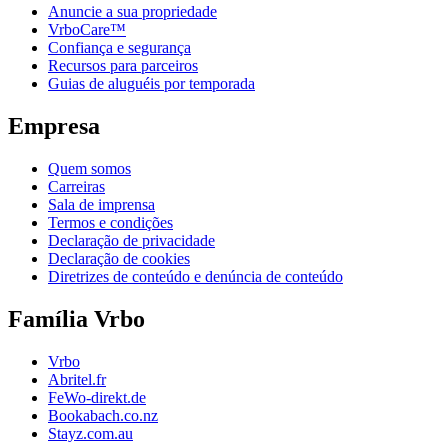
Anuncie a sua propriedade
VrboCare™
Confiança e segurança
Recursos para parceiros
Guias de aluguéis por temporada
Empresa
Quem somos
Carreiras
Sala de imprensa
Termos e condições
Declaração de privacidade
Declaração de cookies
Diretrizes de conteúdo e denúncia de conteúdo
Família Vrbo
Vrbo
Abritel.fr
FeWo-direkt.de
Bookabach.co.nz
Stayz.com.au