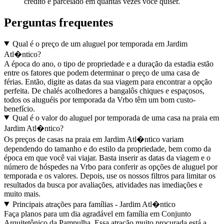
crédito e parcelado em quantas vezes você quiser.
Perguntas frequentes
Qual é o preço de um aluguel por temporada em Jardim
Atl�ntico?
A época do ano, o tipo de propriedade e a duração da estadia estão
entre os fatores que podem determinar o preço de uma casa de
férias. Então, digite as datas da sua viagem para encontrar a opção
perfeita. De chalés acolhedores a bangalôs chiques e espaçosos,
todos os aluguéis por temporada da Vrbo têm um bom custo-
benefício.
Qual é o valor do aluguel por temporada de uma casa na praia em
Jardim Atl�ntico?
Os preços de casas na praia em Jardim Atl�ntico variam
dependendo do tamanho e do estilo da propriedade, bem como da
época em que você vai viajar. Basta inserir as datas da viagem e o
número de hóspedes na Vrbo para conferir as opções de aluguel por
temporada e os valores. Depois, use os nossos filtros para limitar os
resultados da busca por avaliações, atividades nas imediações e
muito mais.
Principais atrações para famílias - Jardim Atl�ntico
Faça planos para um dia agradável em família em Conjunto
Arquitetônico da Pampulha. Essa atração muito procurada está a