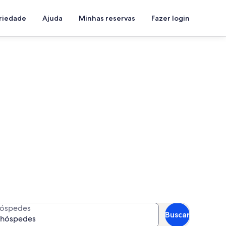
priedade
Ajuda
Minhas reservas
Fazer login
de Cataguás
a suas datas para ver a
óspedes
Buscar
 hóspedes