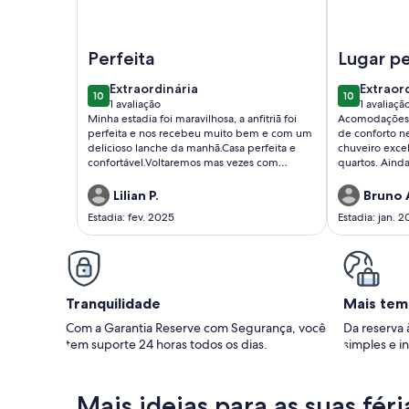
Imagem de Casa de praia Garatucaia
Imagem de C
Perfeita
Lugar pe
extraordinária
extraor
Extraordinária
Extraor
10
10
10 de 10
10 de 10
1 avaliação
1 avaliaçã
(1
(1
Minha estadia foi maravilhosa, a anfitriã foi
Acomodações e
avaliação)
avaliaç
perfeita e nos recebeu muito bem e com um
de conforto n
delicioso lanche da manhã.Casa perfeita e
chuveiro exce
confortável.Voltaremos mas vezes com
quartos. Aind
certeza
churrasqueira
boa!RECOMEN
Lilian P.
Bruno 
Estadia: fev. 2025
Estadia: jan. 
Tranquilidade
Mais tem
Com a Garantia Reserve com Segurança, você
Da reserva 
tem suporte 24 horas todos os dias.
simples e in
Mais ideias para as suas féri