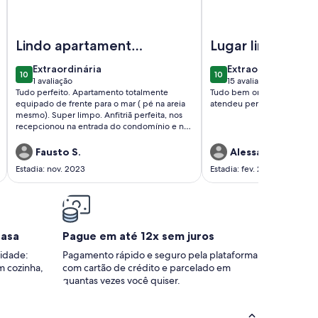
 Aventura.
Imagem de Lindo ap em Angra de frente p/ o 🌊 , pé na are
Imagem de LINDA casa 
Lindo apartamento
Lugar lindo
na Praia Grande em
extraordinária
extraordinária
Extraordinária
Extraordinária
10
10
Angra dos Reis
10 de 10
10 de 10
1 avaliação
15 avaliações
(1
(15
Tudo perfeito. Apartamento totalmente
Tudo bem organizado, prátic
avaliação)
avaliações)
equipado de frente para o mar ( pé na areia
atendeu perfeitamente
mesmo). Super limpo. Anfitriã perfeita, nos
recepcionou na entrada do condomínio e nos
mostrou todas as facilidades do condomínio
e depois nos mostrou o apartamento por
Fausto S.
Alessandro C F.
completo explicando cada detalhe. Muita
Estadia: nov. 2023
Estadia: fev. 2023
atenciosa a ANA. Disponível Caiaque,
prancha de stand up paddle, utensílios para
praia. Muito perfeito mesmo o apartamento.
Estão de parabéns.. Retornaremos com
certeza muitas outras vezes.
casa
Pague em até 12x sem juros
idade:
Pagamento rápido e seguro pela plataforma
m cozinha,
com cartão de crédito e parcelado em
quantas vezes você quiser.