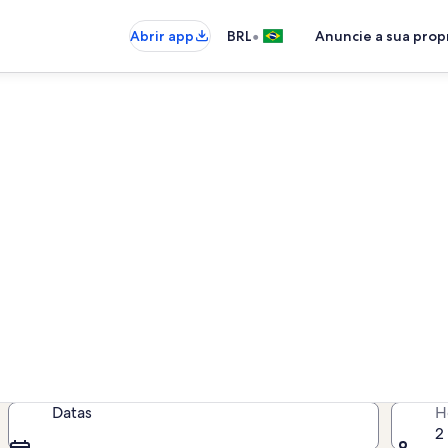
•
Abrir app
BRL
Anuncie a sua pro
or temporada perto de Ilha 
is por temporada para você - insir
disponibilidade
Datas
H
2