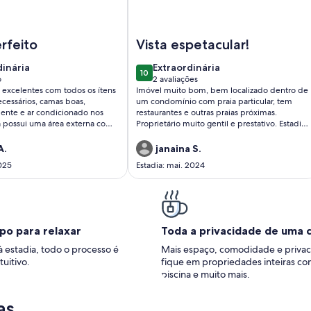
asa Céu e Mar - Café da manhã Incluso, Conforto, Natureza e
Imagem de NAO ESTA DISPONIVEL
rfeito
Vista espetacular!
dinária
extraordinária
dinária
Extraordinária
10
10 de 10
o
2 avaliações
(2
xcelentes com todos os ítens
Imóvel muito bom, bem localizado dentro de
ão)
avaliações)
ecessários, camas boas,
um condomínio com praia particular, tem
lente e ar condicionado nos
restaurantes e outras praias próximas.
a possui uma área externa com
Proprietário muito gentil e prestativo. Estadia
 e fogão muito
maravilhosa! Com certeza, voltaremos!
DO!!
A.
janaina S.
2025
Estadia: mai. 2024
po para relaxar
Toda a privacidade de uma 
à estadia, todo o processo é
Mais espaço, comodidade e privac
tuitivo.
fique em propriedades inteiras co
piscina e muito mais.
as