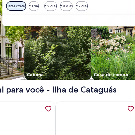
Datas exatas
± 1 dia
± 2 dias
± 3 dias
± 7 dias
Cabana
Casa de campo
l para você - Ilha de Cataguás
asa à beira mar para 24 pessoas. praia particular., abre em um
ções sobre Excelente Casa em Angra com praia particular - 1
Mais informações sobre House in Ang