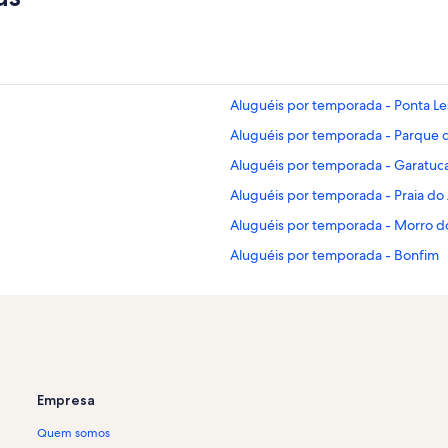
Aluguéis por temporada - Ponta Le
Aluguéis por temporada - Parque d
Aluguéis por temporada - Garatuca
Aluguéis por temporada - Praia do 
Aluguéis por temporada - Morro d
Aluguéis por temporada - Bonfim
Aluguéis por temporada - Cais Turis
Aluguéis por temporada - Morro d
Aluguéis por temporada - Shopping
Aluguéis por temporada - Colégio 
Empresa
ena
Aluguéis por temporada - Conceiçã
Quem somos
Aluguéis por temporada - Prefeitu