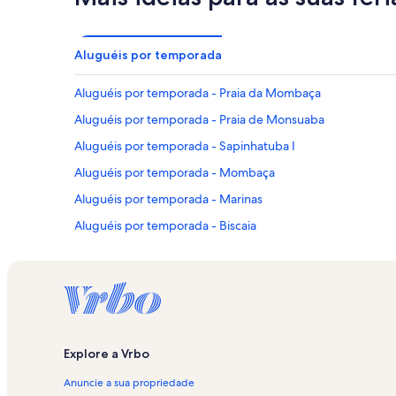
Aluguéis por temporada
Aluguéis por temporada - Praia da Mombaça
Aluguéis por temporada - Praia de Monsuaba
Aluguéis por temporada - Sapinhatuba I
Aluguéis por temporada - Mombaça
Aluguéis por temporada - Marinas
Aluguéis por temporada - Biscaia
Aluguéis por temporada - Praia do Jardim
Aluguéis por temporada - Portogalo
Aluguéis por temporada - Praia da Biscaia
Aluguéis por temporada - Igreja de Santa Luzia
Explore a Vrbo
Aluguéis por temporada - Convento São Bernardino de S
Anuncie a sua propriedade
Aluguéis por temporada - Cais de Santa Luzia