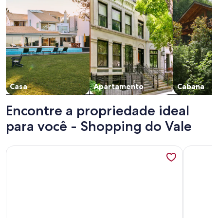
Casa
Apartamento
Cabana
Encontre a propriedade ideal
para você - Shopping do Vale
Mais informações sobre Lazer e home office. Espaço aconc
Mais info