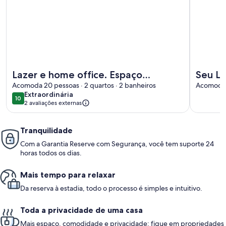
Mais informações sobre Lazer e home office. Espaço aconc
Mais info
Lazer e home office. Espaço
Seu La
aconchegante e seguro!
Acomoda 20 pessoas · 2 quartos · 2 banheiros
pátio p
Acomoda 7
extraordinária
Extraordinária
10
10 de 10
2 avaliações externas
Tranquilidade
Com a Garantia Reserve com Segurança, você tem suporte 24
horas todos os dias.
Mais tempo para relaxar
Da reserva à estadia, todo o processo é simples e intuitivo.
Toda a privacidade de uma casa
Mais espaço, comodidade e privacidade: fique em propriedades