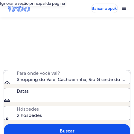
Ignorar a seção principal da página
Baixar app
Aluguéis por temporada perto de
Shopping do Vale
Encontramos 74 aluguéis por temporada para você -
insira suas datas para ver a disponibilidade
Para onde você vai?
Shopping do Vale, Cachoeirinha, Rio Grande do Sul, Br
Datas
Hóspedes
2 hóspedes
Buscar