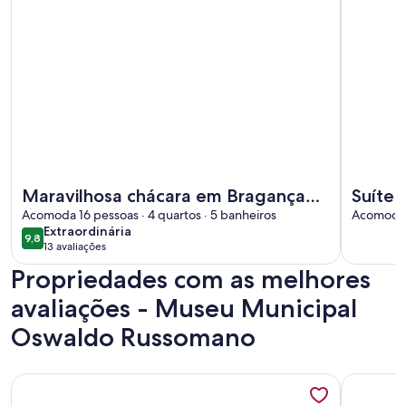
Mais informações sobre Maravilhosa chácara em Bragança u
Mais info
Maravilhosa chácara em Bragança
Suítes
um refúgio próximo à São Paulo.
Acomoda 16 pessoas · 4 quartos · 5 banheiros
Piraca
Acomoda 2
extraordinária
Extraordinária
9,8
9,8 de 10
13 avaliações
(13
Propriedades com as melhores
avaliações)
avaliações - Museu Municipal
Oswaldo Russomano
Mais informações sobre *****MARAVILHOSA CASA***** (Á - d
Mais inf