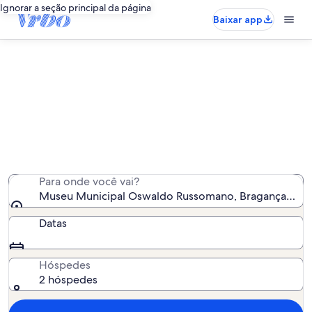
Ignorar a seção principal da página
Baixar app
Aluguéis por temporada perto de
Museu Municipal Oswaldo
Russomano
Encontramos 303 aluguéis por temporada para você -
insira suas datas para ver a disponibilidade
Para onde você vai?
Museu Municipal Oswaldo Russomano, Bragança Paulist
Datas
Hóspedes
2 hóspedes