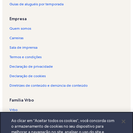
Guias de aluguéis por temporada
Aluguéis por temporada - Jardim Itaperi
Aluguéis por temporada - Boa Vista
Empresa
Aluguéis por temporada - Atibaia
Quem somos
Aluguéis por temporada - Jardim Público de Bragança Paulista
Carreiras
Aluguéis por temporada - Igaratá
Sala de imprensa
Aluguéis por temporada - Centro de Bragança Paulista
Termos e condições
Aluguéis por temporada - Parque Lago do Taboão
Declaração de privacidade
Aluguéis por temporada - Teleférico de Atibaia
Declaração de cookies
Aluguéis por temporada - Jardim Brasil
Diretrizes de conteúdo e denúncia de conteúdo
Aluguéis por temporada - Usina
Aluguéis por temporada - Ressaca
Família Vrbo
Aluguéis por temporada - Sete Pontes
Vrbo
Aluguéis por temporada - Chácaras Interlagos
Abritel.fr
Ao clicar em “Aceitar todos os cookies”, você concorda com
Aluguéis por temporada - Museu do Telefone
o armazenamento de cookies no seu dispositivo para
FeWo-direkt.de
Aluguéis por temporada - Estádio Marcelo Stefani
melhorar a navegação no site, analisar o uso do site e