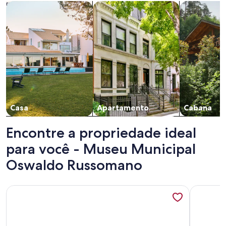
Busque casas
Busque apartamentos
buscar caba
Casa
Apartamento
Cabana
Encontre a propriedade ideal
para você - Museu Municipal
Oswaldo Russomano
Mais informações sobre Maravilhosa chácara em Bragança u
Mais info