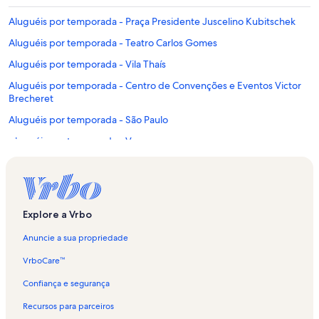
Aluguéis por temporada - Praça Presidente Juscelino Kubitschek
Aluguéis por temporada - Teatro Carlos Gomes
Aluguéis por temporada - Vila Thaís
Aluguéis por temporada - Centro de Convenções e Eventos Victor
Brecheret
Aluguéis por temporada - São Paulo
Aluguéis por temporada - Vargem
Aluguéis por temporada - Estádio Municipal Salvador Russani
Aluguéis por temporada - Piracaia
Aluguéis por temporada - Vila Gardênia
Explore a Vrbo
Aluguéis por temporada - Bragança Paulista
Anuncie a sua propriedade
Aluguéis por temporada - Jarinu
VrboCare™
Aluguéis por temporada - Jardim São Nicolau
Confiança e segurança
Aluguéis por temporada - Caetetuba
Recursos para parceiros
Aluguéis por temporada - Chácaras Fernão Dias