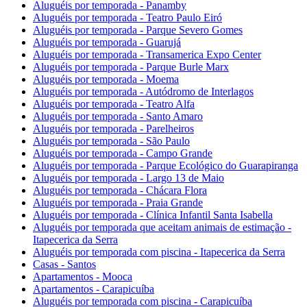
Aluguéis por temporada - Panamby
Aluguéis por temporada - Teatro Paulo Eiró
Aluguéis por temporada - Parque Severo Gomes
Aluguéis por temporada - Guarujá
Aluguéis por temporada - Transamerica Expo Center
Aluguéis por temporada - Parque Burle Marx
Aluguéis por temporada - Moema
Aluguéis por temporada - Autódromo de Interlagos
Aluguéis por temporada - Teatro Alfa
Aluguéis por temporada - Santo Amaro
Aluguéis por temporada - Parelheiros
Aluguéis por temporada - São Paulo
Aluguéis por temporada - Campo Grande
Aluguéis por temporada - Parque Ecológico do Guarapiranga
Aluguéis por temporada - Largo 13 de Maio
Aluguéis por temporada - Chácara Flora
Aluguéis por temporada - Praia Grande
Aluguéis por temporada - Clínica Infantil Santa Isabella
Aluguéis por temporada que aceitam animais de estimação -
Itapecerica da Serra
Aluguéis por temporada com piscina - Itapecerica da Serra
Casas - Santos
Apartamentos - Mooca
Apartamentos - Carapicuíba
Aluguéis por temporada com piscina - Carapicuíba