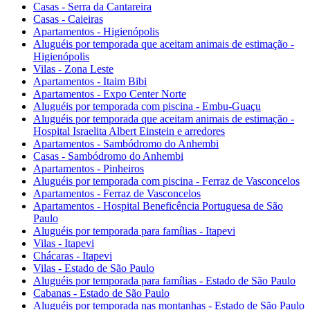
Casas - Serra da Cantareira
Casas - Caieiras
Apartamentos - Higienópolis
Aluguéis por temporada que aceitam animais de estimação -
Higienópolis
Vilas - Zona Leste
Apartamentos - Itaim Bibi
Apartamentos - Expo Center Norte
Aluguéis por temporada com piscina - Embu-Guaçu
Aluguéis por temporada que aceitam animais de estimação -
Hospital Israelita Albert Einstein e arredores
Apartamentos - Sambódromo do Anhembi
Casas - Sambódromo do Anhembi
Apartamentos - Pinheiros
Aluguéis por temporada com piscina - Ferraz de Vasconcelos
Apartamentos - Ferraz de Vasconcelos
Apartamentos - Hospital Beneficência Portuguesa de São
Paulo
Aluguéis por temporada para famílias - Itapevi
Vilas - Itapevi
Chácaras - Itapevi
Vilas - Estado de São Paulo
Aluguéis por temporada para famílias - Estado de São Paulo
Cabanas - Estado de São Paulo
Aluguéis por temporada nas montanhas - Estado de São Paulo