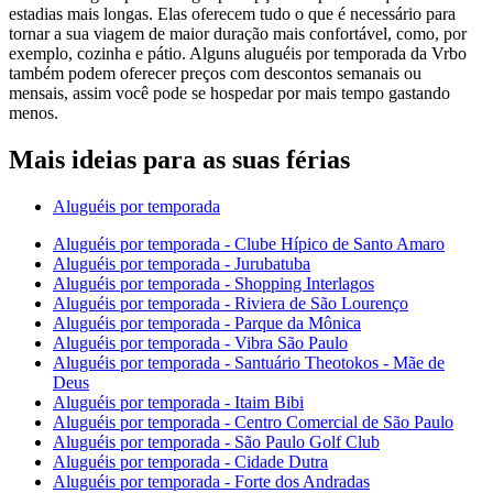
estadias mais longas. Elas oferecem tudo o que é necessário para
tornar a sua viagem de maior duração mais confortável, como, por
exemplo, cozinha e pátio. Alguns aluguéis por temporada da Vrbo
também podem oferecer preços com descontos semanais ou
mensais, assim você pode se hospedar por mais tempo gastando
menos.
Mais ideias para as suas férias
Aluguéis por temporada
Aluguéis por temporada - Clube Hípico de Santo Amaro
Aluguéis por temporada - Jurubatuba
Aluguéis por temporada - Shopping Interlagos
Aluguéis por temporada - Riviera de São Lourenço
Aluguéis por temporada - Parque da Mônica
Aluguéis por temporada - Vibra São Paulo
Aluguéis por temporada - Santuário Theotokos - Mãe de
Deus
Aluguéis por temporada - Itaim Bibi
Aluguéis por temporada - Centro Comercial de São Paulo
Aluguéis por temporada - São Paulo Golf Club
Aluguéis por temporada - Cidade Dutra
Aluguéis por temporada - Forte dos Andradas