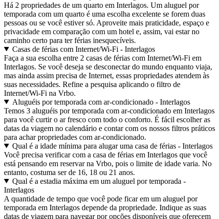
Há 2 propriedades de um quarto em Interlagos. Um aluguel por
temporada com um quarto é uma escolha excelente se forem duas
pessoas ou se você estiver só. Aproveite mais praticidade, espaço e
privacidade em comparação com um hotel e, assim, vai estar no
caminho certo para ter férias inesquecíveis.
Casas de férias com Internet/Wi-Fi - Interlagos
Faça a sua escolha entre 2 casas de férias com Internet/Wi-Fi em
Interlagos. Se você deseja se desconectar do mundo enquanto viaja,
mas ainda assim precisa de Internet, essas propriedades atendem às
suas necessidades. Refine a pesquisa aplicando o filtro de
Internet/Wi-Fi na Vrbo.
Aluguéis por temporada com ar-condicionado - Interlagos
Temos 3 aluguéis por temporada com ar-condicionado em Interlagos
para você curtir o ar fresco com todo o conforto. É fácil escolher as
datas da viagem no calendário e contar com os nossos filtros práticos
para achar propriedades com ar-condicionado.
Qual é a idade mínima para alugar uma casa de férias - Interlagos
Você precisa verificar com a casa de férias em Interlagos que você
está pensando em reservar na Vrbo, pois o limite de idade varia. No
entanto, costuma ser de 16, 18 ou 21 anos.
Qual é a estadia máxima em um aluguel por temporada -
Interlagos
A quantidade de tempo que você pode ficar em um aluguel por
temporada em Interlagos depende da propriedade. Indique as suas
datas de viagem para navegar por opções disponíveis que oferecem