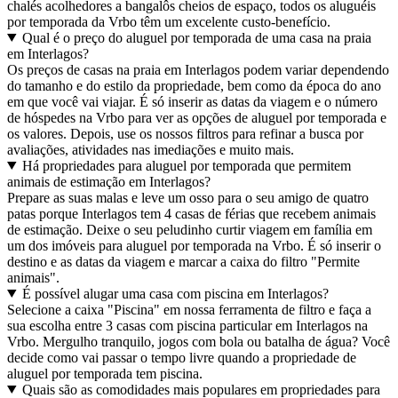
chalés acolhedores a bangalôs cheios de espaço, todos os aluguéis
por temporada da Vrbo têm um excelente custo-benefício.
Qual é o preço do aluguel por temporada de uma casa na praia
em Interlagos?
Os preços de casas na praia em Interlagos podem variar dependendo
do tamanho e do estilo da propriedade, bem como da época do ano
em que você vai viajar. É só inserir as datas da viagem e o número
de hóspedes na Vrbo para ver as opções de aluguel por temporada e
os valores. Depois, use os nossos filtros para refinar a busca por
avaliações, atividades nas imediações e muito mais.
Há propriedades para aluguel por temporada que permitem
animais de estimação em Interlagos?
Prepare as suas malas e leve um osso para o seu amigo de quatro
patas porque Interlagos tem 4 casas de férias que recebem animais
de estimação. Deixe o seu peludinho curtir viagem em família em
um dos imóveis para aluguel por temporada na Vrbo. É só inserir o
destino e as datas da viagem e marcar a caixa do filtro "Permite
animais".
É possível alugar uma casa com piscina em Interlagos?
Selecione a caixa "Piscina" em nossa ferramenta de filtro e faça a
sua escolha entre 3 casas com piscina particular em Interlagos na
Vrbo. Mergulho tranquilo, jogos com bola ou batalha de água? Você
decide como vai passar o tempo livre quando a propriedade de
aluguel por temporada tem piscina.
Quais são as comodidades mais populares em propriedades para