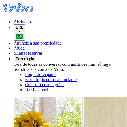
Abrir app
BRL
•
Anuncie a sua propriedade
Ajuda
Minhas reservas
Fazer login
Guarde todas as conversas com anfitriões num só lugar
usando a sua conta da Vrbo.
Login do viajante
Fazer login como anunciante
Criar uma conta grátis
Dar feedback