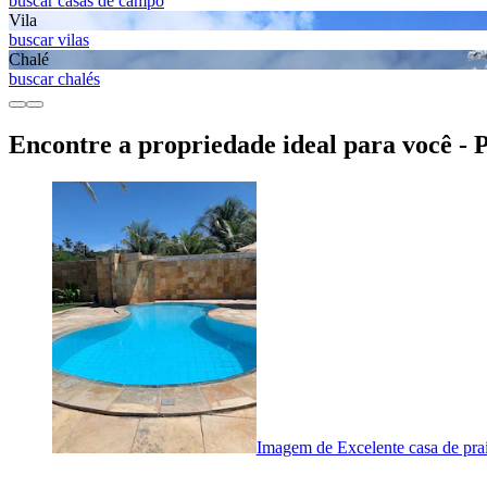
buscar casas de campo
Vila
buscar vilas
Chalé
buscar chalés
Encontre a propriedade ideal para você - 
Imagem de Excelente casa de praia