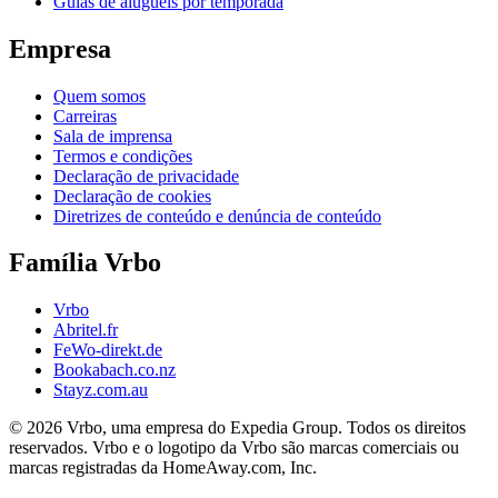
Guias de aluguéis por temporada
Empresa
Quem somos
Carreiras
Sala de imprensa
Termos e condições
Declaração de privacidade
Declaração de cookies
Diretrizes de conteúdo e denúncia de conteúdo
Família Vrbo
Vrbo
Abritel.fr
FeWo-direkt.de
Bookabach.co.nz
Stayz.com.au
© 2026 Vrbo, uma empresa do Expedia Group. Todos os direitos
reservados. Vrbo e o logotipo da Vrbo são marcas comerciais ou
marcas registradas da HomeAway.com, Inc.