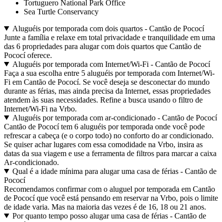
Tortuguero National Park Office
Sea Turtle Conservancy
Aluguéis por temporada com dois quartos - Cantão de Pococí
Junte a família e relaxe em total privacidade e tranquilidade em uma
das 6 propriedades para alugar com dois quartos que Cantão de
Pococí oferece.
Aluguéis por temporada com Internet/Wi-Fi - Cantão de Pococí
Faça a sua escolha entre 5 aluguéis por temporada com Internet/Wi-
Fi em Cantão de Pococí. Se você deseja se desconectar do mundo
durante as férias, mas ainda precisa da Internet, essas propriedades
atendem às suas necessidades. Refine a busca usando o filtro de
Internet/Wi-Fi na Vrbo.
Aluguéis por temporada com ar-condicionado - Cantão de Pococí
Cantão de Pococí tem 6 aluguéis por temporada onde você pode
refrescar a cabeça (e o corpo todo) no conforto do ar condicionado.
Se quiser achar lugares com essa comodidade na Vrbo, insira as
datas da sua viagem e use a ferramenta de filtros para marcar a caixa
Ar-condicionado.
Qual é a idade mínima para alugar uma casa de férias - Cantão de
Pococí
Recomendamos confirmar com o aluguel por temporada em Cantão
de Pococí que você está pensando em reservar na Vrbo, pois o limite
de idade varia. Mas na maioria das vezes é de 16, 18 ou 21 anos.
Por quanto tempo posso alugar uma casa de férias - Cantão de