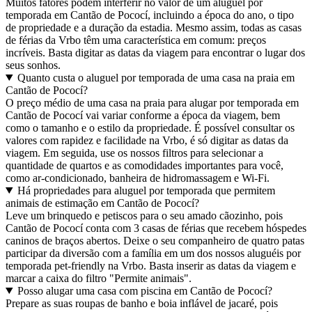
Muitos fatores podem interferir no valor de um aluguel por
temporada em Cantão de Pococí, incluindo a época do ano, o tipo
de propriedade e a duração da estadia. Mesmo assim, todas as casas
de férias da Vrbo têm uma característica em comum: preços
incríveis. Basta digitar as datas da viagem para encontrar o lugar dos
seus sonhos.
Quanto custa o aluguel por temporada de uma casa na praia em
Cantão de Pococí?
O preço médio de uma casa na praia para alugar por temporada em
Cantão de Pococí vai variar conforme a época da viagem, bem
como o tamanho e o estilo da propriedade. É possível consultar os
valores com rapidez e facilidade na Vrbo, é só digitar as datas da
viagem. Em seguida, use os nossos filtros para selecionar a
quantidade de quartos e as comodidades importantes para você,
como ar-condicionado, banheira de hidromassagem e Wi-Fi.
Há propriedades para aluguel por temporada que permitem
animais de estimação em Cantão de Pococí?
Leve um brinquedo e petiscos para o seu amado cãozinho, pois
Cantão de Pococí conta com 3 casas de férias que recebem hóspedes
caninos de braços abertos. Deixe o seu companheiro de quatro patas
participar da diversão com a família em um dos nossos aluguéis por
temporada pet-friendly na Vrbo. Basta inserir as datas da viagem e
marcar a caixa do filtro "Permite animais".
Posso alugar uma casa com piscina em Cantão de Pococí?
Prepare as suas roupas de banho e boia inflável de jacaré, pois