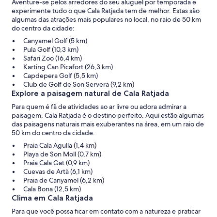
Aventure-se pelos arredores do seu aluguel por temporada e
experimente tudo o que Cala Ratjada tem de melhor. Estas são
algumas das atrações mais populares no local, no raio de 50 km
do centro da cidade:
Canyamel Golf (5 km)
Pula Golf (10,3 km)
Safari Zoo (16,4 km)
Karting Can Picafort (26,3 km)
Capdepera Golf (5,5 km)
Club de Golf de Son Servera (9,2 km)
Explore a paisagem natural de Cala Ratjada
Para quem é fã de atividades ao ar livre ou adora admirar a
paisagem, Cala Ratjada é o destino perfeito. Aqui estão algumas
das paisagens naturais mais exuberantes na área, em um raio de
50 km do centro da cidade:
Praia Cala Agulla (1,4 km)
Playa de Son Moll (0,7 km)
Praia Cala Gat (0,9 km)
Cuevas de Artà (6,1 km)
Praia de Canyamel (6,2 km)
Cala Bona (12,5 km)
Clima em Cala Ratjada
Para que você possa ficar em contato com a natureza e praticar