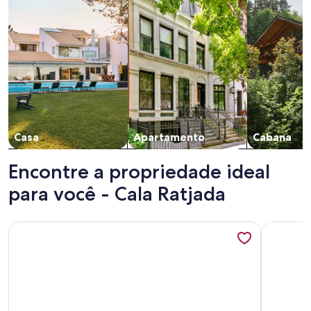
Casa
Apartamento
Cabana
Encontre a propriedade ideal
para você - Cala Ratjada
Mais informações sobre Penthouse overlooking the Medite
Mais info