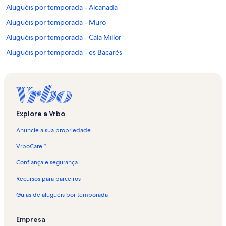
Aluguéis por temporada - Alcanada
Aluguéis por temporada - Muro
Aluguéis por temporada - Cala Millor
Aluguéis por temporada - es Bacarés
Aluguéis por temporada - Na Patana
Aluguéis por temporada - Arta
Aluguéis por temporada - Alcúdia
Aluguéis por temporada - Santa Margalida
Explore a Vrbo
Aluguéis por temporada - Llevant
Anuncie a sua propriedade
Aluguéis por temporada - Can Picafort
VrboCare™
Aluguéis por temporada - Centro histórico de Alcúdia
Confiança e segurança
Aluguéis por temporada - Betlem de Marina
Recursos para parceiros
Aluguéis por temporada - Cuevas del Drach
Guias de aluguéis por temporada
Aluguéis por temporada - Son Baulo
Aluguéis por temporada - Cala Magrana
Empresa