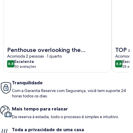
Mais informações sobre Penthouse overlooking the Medite
Mais info
Penthouse overlooking the
TOP ap
Mediterranean
Acomoda 2 pessoas · 1 quarto
comple
Acomoda 4
excelente
exce
Excelente
Exce
8,8
8,8
8,8 de 10
8,8 de 1
50 avaliações
28 ava
(50
(28
avaliações)
avali
Tranquilidade
Com a Garantia Reserve com Segurança, você tem suporte 24
horas todos os dias.
Mais tempo para relaxar
Da reserva à estadia, todo o processo é simples e intuitivo.
Toda a privacidade de uma casa