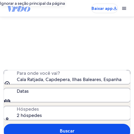
Ignorar a seção principal da página
Baixar app
Aluguel por temporada - Cala
Ratjada
Encontramos 1.319 aluguéis por temporada para você -
insira suas datas para ver a disponibilidade
Para onde você vai?
Cala Ratjada, Capdepera, Ilhas Baleares, Espanha
Datas
Hóspedes
2 hóspedes
Buscar