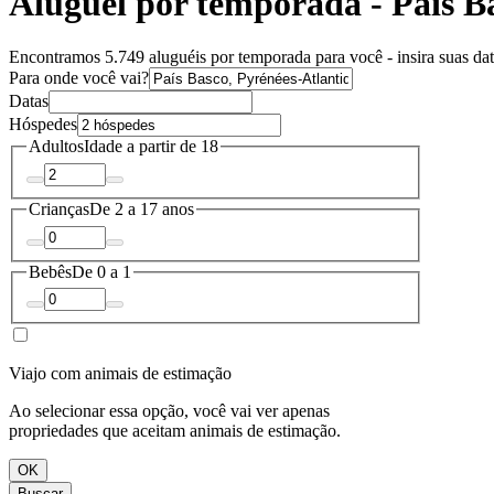
Aluguel por temporada - País B
Encontramos 5.749 aluguéis por temporada para você - insira suas dat
Para onde você vai?
Datas
Hóspedes
Adultos
Idade a partir de 18
Crianças
De 2 a 17 anos
Bebês
De 0 a 1
Viajo com animais de estimação
Ao selecionar essa opção, você vai ver apenas
propriedades que aceitam animais de estimação.
OK
Buscar