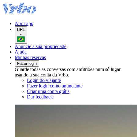
Abrir app
BRL
•
Anuncie a sua propriedade
Ajuda
Minhas reservas
Fazer login
Guarde todas as conversas com anfitriões num só lugar
usando a sua conta da Vrbo.
Login do viajante
Fazer login como anunciante
Criar uma conta grátis
Dar feedback