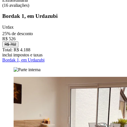
Extraordinária
(16 avaliações)
Bordak 1, em Urdazubi
Urdax
25% de desconto
R$ 526
R$ 702
Total: R$ 4.188
inclui impostos e taxas
Bordak 1, em Urdazubi