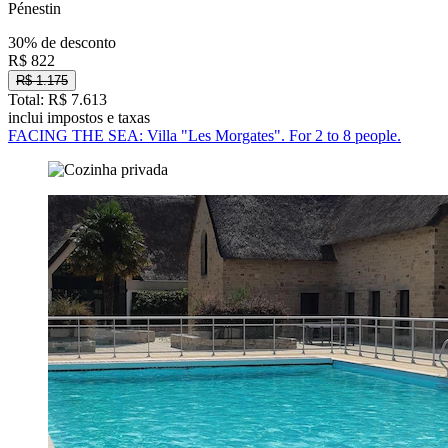
Pénestin
30% de desconto
R$ 822
R$ 1.175
Total: R$ 7.613
inclui impostos e taxas
FACING THE SEA: Villa "Les Morgates". For 2 to 8 people.