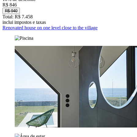
R$ 846
R$ 940
Total: R$ 7.458
inclui impostos e taxas
Renovated house on one level close to the village