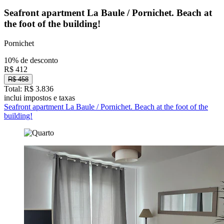
Seafront apartment La Baule / Pornichet. Beach at
the foot of the building!
Pornichet
10% de desconto
R$ 412
R$ 458
Total: R$ 3.836
inclui impostos e taxas
Seafront apartment La Baule / Pornichet. Beach at the foot of the
building!