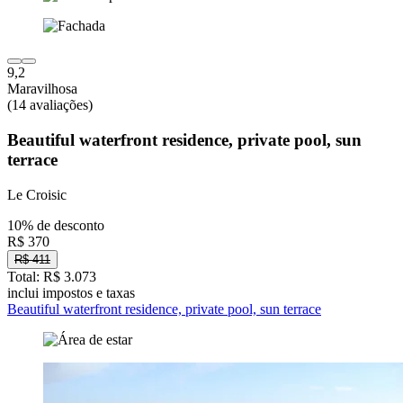
9,2
Maravilhosa
(14 avaliações)
Beautiful waterfront residence, private pool, sun
terrace
Le Croisic
10% de desconto
R$ 370
R$ 411
Total: R$ 3.073
inclui impostos e taxas
Beautiful waterfront residence, private pool, sun terrace