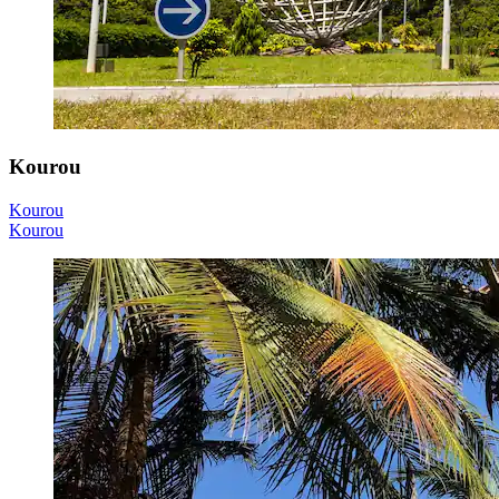
Kourou
Kourou
Kourou