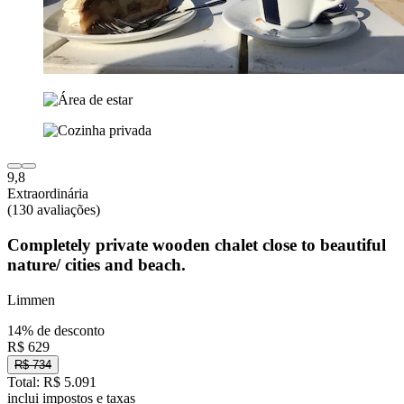
9,8
Extraordinária
(130 avaliações)
Completely private wooden chalet close to beautiful
nature/ cities and beach.
Limmen
14% de desconto
R$ 629
R$ 734
Total: R$ 5.091
inclui impostos e taxas