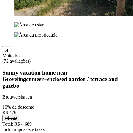
8,4
Muito boa
(72 avaliações)
Sunny vacation home near
Grevelingenmeer+enclosed garden / terrace and
gazebo
Brouwershaven
10% de desconto
R$ 476
R$ 529
Total: R$ 4.689
inclui impostos e taxas