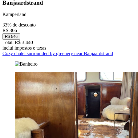
Banjaardstrand
Kamperland
33% de desconto
R$ 366
R$ 546
Total: R$ 3.440
inclui impostos e taxas
Cozy chalet surrounded by greenery near Banjaardstrand