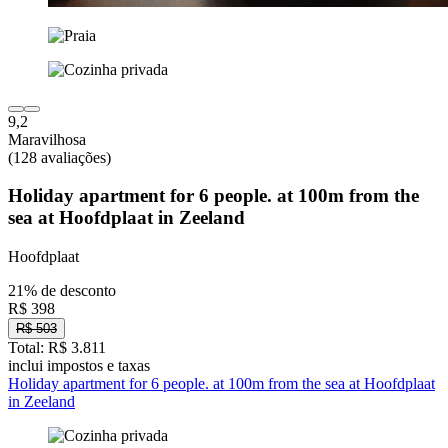
9,2
Maravilhosa
(128 avaliações)
Holiday apartment for 6 people. at 100m from the
sea at Hoofdplaat in Zeeland
Hoofdplaat
21% de desconto
R$ 398
R$ 503
Total: R$ 3.811
inclui impostos e taxas
Holiday apartment for 6 people. at 100m from the sea at Hoofdplaat
in Zeeland