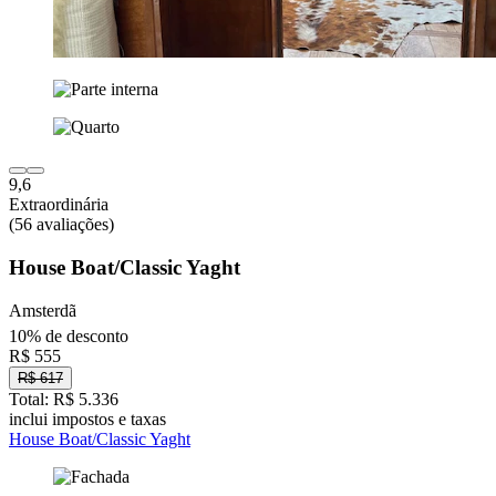
9,6
Extraordinária
(56 avaliações)
House Boat/Classic Yaght
Amsterdã
10% de desconto
R$ 555
R$ 617
Total: R$ 5.336
inclui impostos e taxas
House Boat/Classic Yaght