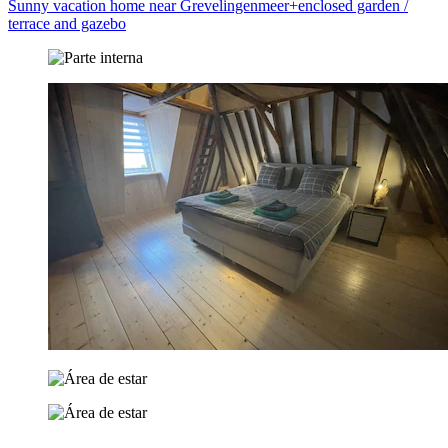
Sunny vacation home near Grevelingenmeer+enclosed garden /
terrace and gazebo