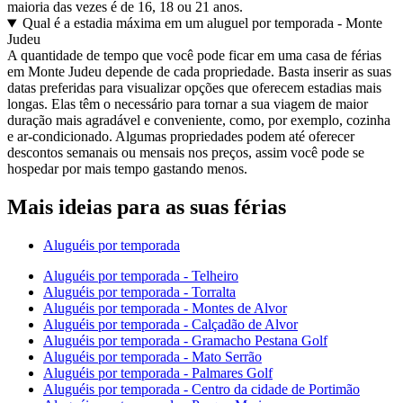
maioria das vezes é de 16, 18 ou 21 anos.
Qual é a estadia máxima em um aluguel por temporada - Monte
Judeu
A quantidade de tempo que você pode ficar em uma casa de férias
em Monte Judeu depende de cada propriedade. Basta inserir as suas
datas preferidas para visualizar opções que oferecem estadias mais
longas. Elas têm o necessário para tornar a sua viagem de maior
duração mais agradável e conveniente, como, por exemplo, cozinha
e ar-condicionado. Algumas propriedades podem até oferecer
descontos semanais ou mensais nos preços, assim você pode se
hospedar por mais tempo gastando menos.
Mais ideias para as suas férias
Aluguéis por temporada
Aluguéis por temporada - Telheiro
Aluguéis por temporada - Torralta
Aluguéis por temporada - Montes de Alvor
Aluguéis por temporada - Calçadão de Alvor
Aluguéis por temporada - Gramacho Pestana Golf
Aluguéis por temporada - Mato Serrão
Aluguéis por temporada - Palmares Golf
Aluguéis por temporada - Centro da cidade de Portimão