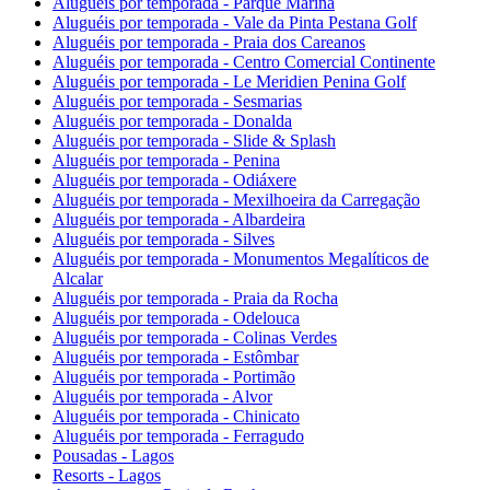
Aluguéis por temporada - Parque Marina
Aluguéis por temporada - Vale da Pinta Pestana Golf
Aluguéis por temporada - Praia dos Careanos
Aluguéis por temporada - Centro Comercial Continente
Aluguéis por temporada - Le Meridien Penina Golf
Aluguéis por temporada - Sesmarias
Aluguéis por temporada - Donalda
Aluguéis por temporada - Slide & Splash
Aluguéis por temporada - Penina
Aluguéis por temporada - Odiáxere
Aluguéis por temporada - Mexilhoeira da Carregação
Aluguéis por temporada - Albardeira
Aluguéis por temporada - Silves
Aluguéis por temporada - Monumentos Megalíticos de
Alcalar
Aluguéis por temporada - Praia da Rocha
Aluguéis por temporada - Odelouca
Aluguéis por temporada - Colinas Verdes
Aluguéis por temporada - Estômbar
Aluguéis por temporada - Portimão
Aluguéis por temporada - Alvor
Aluguéis por temporada - Chinicato
Aluguéis por temporada - Ferragudo
Pousadas - Lagos
Resorts - Lagos