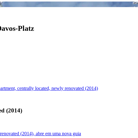
Davos-Platz
rtment, centrally located, newly renovated (2014)
ed (2014)
y renovated (2014), abre em uma nova guia