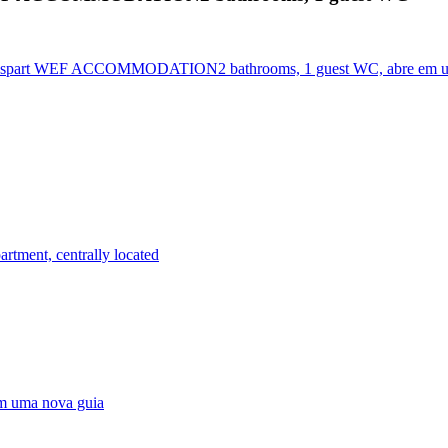
nesspart WEF ACCOMMODATION2 bathrooms, 1 guest WC, abre em u
rtment, centrally located
 em uma nova guia