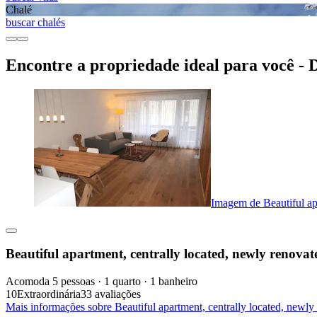
Chalé
buscar chalés
Encontre a propriedade ideal para você - 
Imagem de Beautiful apa
Beautiful apartment, centrally located, newly renovat
Acomoda 5 pessoas · 1 quarto · 1 banheiro
10
Extraordinária
33 avaliações
Mais informações sobre Beautiful apartment, centrally located, newl