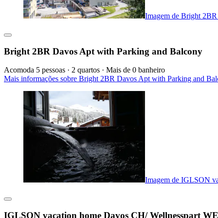
Imagem de Bright 2BR 
Bright 2BR Davos Apt with Parking and Balcony
Acomoda 5 pessoas · 2 quartos · Mais de 0 banheiro
Mais informações sobre Bright 2BR Davos Apt with Parking and Bal
Imagem de IGLSON va
IGLSON vacation home Davos CH/ Wellnesspart