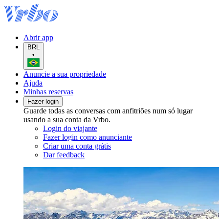
Abrir app
BRL
•
Anuncie a sua propriedade
Ajuda
Minhas reservas
Fazer login
Guarde todas as conversas com anfitriões num só lugar
usando a sua conta da Vrbo.
Login do viajante
Fazer login como anunciante
Criar uma conta grátis
Dar feedback