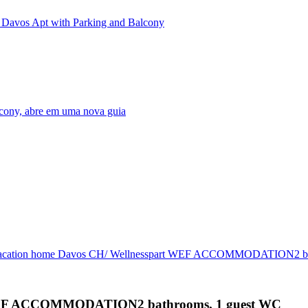
Davos Apt with Parking and Balcony
cony, abre em uma nova guia
cation home Davos CH/ Wellnesspart WEF ACCOMMODATION2 bat
 WEF ACCOMMODATION2 bathrooms, 1 guest WC