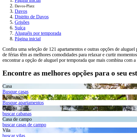
Página inicial
Davos-Platz
Davos
Distrito de Davos
Grisões
Suíça
Aluguéis por temporada
Página inicial
Confira uma seleção de 121 apartamentos e outras opções de aluguel 
de férias têm as melhores comodidades para relaxar e curtir momento
encontrar a opção de aluguel por temporada que mais combina com a s
Encontre as melhores opções para o seu es
Casa
Busque casas
Apartamento
Busque apartamentos
Cabana
buscar cabanas
Casa de campo
buscar casas de campo
Vila
buscar vilas