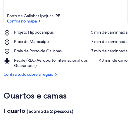
Porto de Galinhas Ipojuca, PE
Confira no mapa
Place,
Projeto Hippocampus
‪5 min de caminhada‬
Projeto
Confira no mapa
Place,
Praia de Maracaípe
‪7 min de caminhada‬
Hippocampus
Praia
Place,
Praia de Porto de Galinhas
‪7 min de caminhada‬
de
Praia
Maracaípe
Airport,
Recife (REC-Aeroporto Internacional dos
‪43 min de carro‬
de
Recife
Guararapes)
Porto
(REC-
de
Confira tudo sobre a região
Aeroporto
Galinhas
Internacional
dos
Guararapes)
Quartos e camas
1 quarto
(acomoda 2 pessoas)