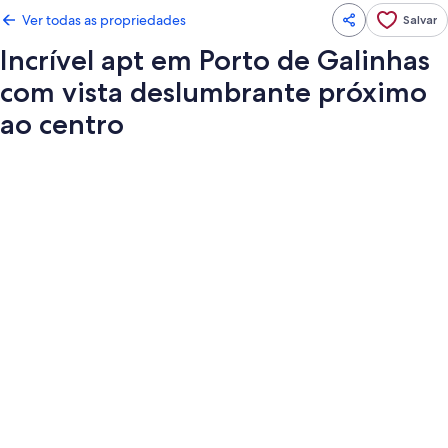
Ver todas as propriedades
Salvar
Incrível apt em Porto de Galinhas
com vista deslumbrante próximo
ao centro
Galeria
de
fotos