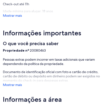
de
Check-out até 11h
Galinhas
Idade mínima para alugar: 18 anos
Mostrar mais
Informações importantes
O que você precisa saber
Propriedade nº
20080463
Pessoas extras podem incorrer em taxas adicionais que variam
dependendo da política da propriedade.
Documento de identificação oficial com foto e cartão de crédito,
cartão de débito ou depósito em dinheiro podem ser exigidos no
momento do check-in para despesas extras.
Mostrar mais
Informações a área