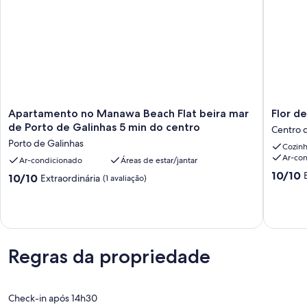
Apartamento
Flor
Apartamento no Manawa Beach Flat beira mar
Flor d
no
de
de Porto de Galinhas 5 min do centro
Centro 
Manawa
Porto
Porto de Galinhas
Cozin
Beach
de
Ar-co
Flat
Ar-condicionado
Áreas de estar/jantar
Galinhas
beira
Centro
10.0
10/10
10.0
10/10
Extraordinária
(1 avaliação)
mar
de
de
de
de
Ipojuca
10,
10,
Porto
Extraord
Extraordinária,
de
(2
(1
Galinhas
avaliaçõ
avaliação)
5
Regras da propriedade
min
do
centro
Porto
Check-in após 14h30