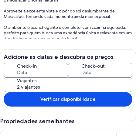
Aproveite a excelente vista e o pôr do sol deslumbrante de
Maracaípe, tornando cada momento ainda mais especial.
O ambiente é aconchegante e completo, com cozinha equipada,
perfeito para quem busca uma experiência única e relaxante em um
dos destinos mais procurados do Brasil.
Ideal para suas férias!
Adicione as datas e descubra os preços
Check-in
Check-out
Viajantes
Verificar disponibilidade
Propriedades semelhantes
Apartamento no Manawa Beach Flat beira mar de Porto de Ga
Flor de 