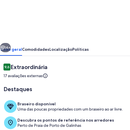
de
Incrível
apt
em
Porto
erior
Próximo
de
14+
Visão geral
Comodidades
Localização
Políticas
Galinhas
com
Avaliações
Extraordinária
9,6
9,6 de 10
vista
17 avaliações externas
deslumbrante
Destaques
próximo
ao
Braseiro disponível
centro
Uma das poucas propriedades com um braseiro ao ar livre.
Piscina
Descubra os pontos de referência nos arredores
Perto de Praia de Porto de Galinhas