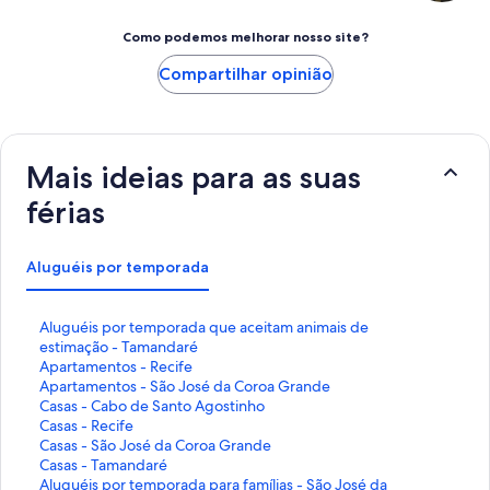
Como podemos melhorar nosso site?
Compartilhar opinião
Mais ideias para as suas
férias
Aluguéis por temporada
L
Aluguéis por temporada que aceitam animais de
i
estimação - Tamandaré
n
L
Apartamentos - Recife
k
i
L
Apartamentos - São José da Coroa Grande
q
n
i
L
Casas - Cabo de Santo Agostinho
u
k
n
i
L
Casas - Recife
e
q
k
n
i
L
Casas - São José da Coroa Grande
a
u
q
k
n
i
L
Casas - Tamandaré
b
e
u
q
k
n
i
L
Aluguéis por temporada para famílias - São José da