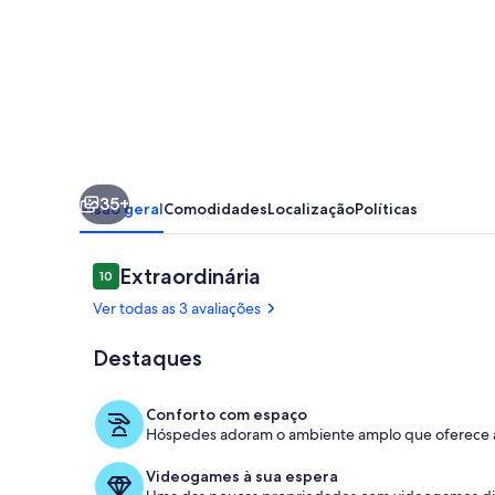
Castelo
Praia
do
Forte
Bahia
35+
Visão geral
Comodidades
Localização
Políticas
Avaliações
Extraordinária
10
10 de 10
Ver todas as 3 avaliações
Destaques
Piscina
Conforto com espaço
Hóspedes adoram o ambiente amplo que oferece a 
Videogames à sua espera