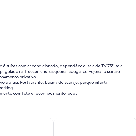
o 6 suítes com ar condicionado, dependência, sala de TV 75", sala
, geladeira, freezer, churrasqueira, adega, cervejeira, piscina e
onamento privativo.
o à praia. Restaurante, baiana de acarajé, parque infantil,
working.
mento com foto e reconhecimento facial.
Forte, High Luxury, 5 suites, decorated, Cond. The sea side, o
House 8 Suites, High Luxury. in the 