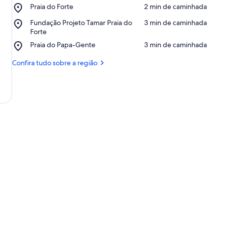
Place,
Praia do Forte
‪2 min de caminhada‬
Praia
Place,
Fundação Projeto Tamar Praia do
‪3 min de caminhada‬
do
Fundação
Forte
Forte
Projeto
Place,
Praia do Papa-Gente
‪3 min de caminhada‬
Tamar
Praia
Praia
do
Confira tudo sobre a região
do
Papa-
Forte
Gente