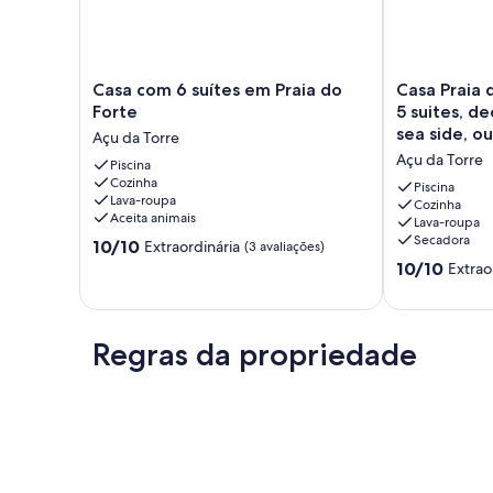
Casa
Casa
Casa com 6 suítes em Praia do
Casa Praia 
com
Praia
Forte
5 suites, d
6
do
sea side, o
Açu da Torre
suítes
Forte,
Açu da Torre
em
Piscina
High
Cozinha
Praia
Luxury,
Piscina
Lava-roupa
do
5
Cozinha
Aceita animais
Lava-roupa
Forte
suites,
Secadora
10.0
Açu
10/10
decorated,
Extraordinária
(3 avaliações)
de
da
Cond.
10.0
10/10
Extrao
10,
Torre
The
de
Extraordinária,
sea
10,
(3
side,
Extraordinária
avaliações)
outbuilding
Regras da propriedade
(9
Açu
avaliações)
da
Torre