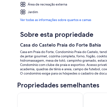
Área de recreação externa
Jardim
Ver todas as informações sobre quartos e camas
Sobre esta propriedade
Casa do Castelo Praia do Forte Bahia
Casa em Praia do Forte, Condomínio Praia do Castelo, tend
de jantar gourmet, cozinha completa, forno, fogão, cooktop
hidromassagem, mesa de totó, campinho gramado, estaci
Condomínio com clube de praia e esportivo. Acesso privativ
academia, quadras de tênis e areia, campo de futebol, co
O condomínio exige para os hóspedes o cadastro de docu
Propriedades semelhantes
Casa com 6 suítes em Praia do Forte
Casa Praia do 