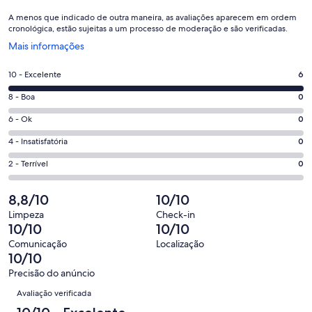
A menos que indicado de outra maneira, as avaliações aparecem em ordem
cronológica, estão sujeitas a um processo de moderação e são verificadas.
Abre
Mais informações
em
uma
Nota
10 - Excelente
6
nova
10
janela
Nota
8 - Boa
0
-
8
Excelente.
Nota
6 - Ok
0
-
6
6
Boa.
Nota
4 - Insatisfatória
0
de
-
0
4
6
Ok.
Nota
2 - Terrível
0
de
-
avaliações
0
2
6
Insatisfatória.
de
-
8,8/10
10/10
avaliações
0
6
Terrível.
de
Limpeza
Check-in
avaliações
0
10/10
10/10
6
de
avaliações
Comunicação
Localização
6
10/10
avaliações
Precisão do anúncio
Avaliações
Avaliação verificada