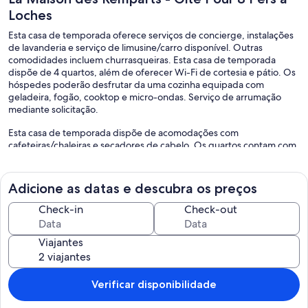
Loches
Esta casa de temporada oferece serviços de concierge, instalações
de lavanderia e serviço de limusine/carro disponível. Outras
comodidades incluem churrasqueiras. Esta casa de temporada
dispõe de 4 quartos, além de oferecer Wi-Fi de cortesia e pátio. Os
hóspedes poderão desfrutar da uma cozinha equipada com
geladeira, fogão, cooktop e micro-ondas. Serviço de arrumação
mediante solicitação.
Esta casa de temporada dispõe de acomodações com
cafeteiras/chaleiras e secadores de cabelo. Os quartos contam com
pátios. Os quartos contam com smart TVs. As cozinhas padrão ou
cozinhas americanas oferecem geladeiras, cooktops, micro-ondas e
áreas para refeições separadas. Os banheiros possuem chuveiros.
Adicione as datas e descubra os preços
Os hóspedes podem acessar o Wi-Fi (velocidade: 25 Mbps ou mais)
Check-in
Check-out
gratuitamente.Escritórios e telefones estão disponíveis. O serviço
de limpeza é fornecido serviço de arrumação (mediante solicitação).
Viajantes
As atividades recreativas listadas abaixo estão disponíveis na
propriedade ou perto dele, e poderá haver cobrança de taxa.
Verificar disponibilidade