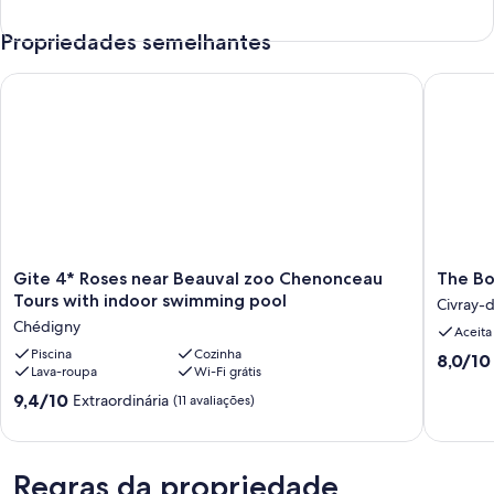
Propriedades semelhantes
Gite 4* Roses near Beauval zoo Chenonceau Tours with indo
The Bon
Gite
The
Gite 4* Roses near Beauval zoo Chenonceau
The Bo
4*
Bonneve
Tours with indoor swimming pool
Civray-
Roses
House
Chédigny
Aceita
near
Civray-
Beauval
Piscina
Cozinha
de-
8.0
8,0/10
Lava-roupa
Wi-Fi grátis
zoo
Tourain
de
Chenonceau
9.4
10,
9,4/10
Extraordinária
(11 avaliações)
Tours
de
Muito
with
10,
boa,
indoor
Extraordinária,
(1
swimming
(11
Regras da propriedade
avaliaçã