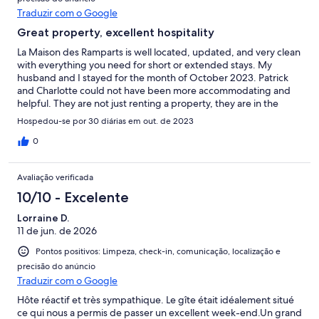
Traduzir com o Google
Great property, excellent hospitality
La Maison des Ramparts is well located, updated, and very clean
with everything you need for short or extended stays. My
husband and I stayed for the month of October 2023. Patrick
and Charlotte could not have been more accommodating and
helpful. They are not just renting a property, they are in the
hospitality industry and know how to treat their guests. From
Hospedou-se por 30 diárias em out. de 2023
the moment we contacted them to ask about renting for a
month they had suggestions about the best place to rent a car,
0
logistics on getting to Loches from Paris, best local activities,
what restaurants are open on Sunday. No question we asked
Avaliação verificada
was too trivial. We had never rented a home in France for a
month and we were so happy we found this home and these
10/10 - Excelente
hosts. It gave us the experience we were hoping for and more.
Lorraine D.
You should stay here. One point to note, the property is three
11 de jun. de 2026
stories with narrow stairs. If you are challenged by stairs, this
may not be the place for you. Otherwise it is well-equipped for
Pontos positivos: Limpeza, check-in, comunicação, localização e
coffee, tea, laundry, watching TV, WiFi and a lovely courtyard
precisão do anúncio
with a grill (which we used several times).We had the best time.
Traduzir com o Google
Hôte réactif et très sympathique. Le gîte était idéalement situé
ce qui nous a permis de passer un excellent week-end.Un grand