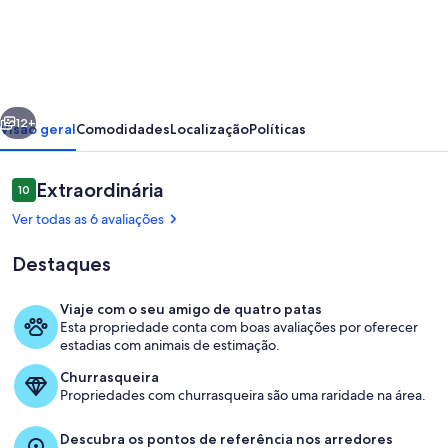
La
Maison
des
Remparts
erior
Próximo
-
12+
Visão geral
Comodidades
Localização
Políticas
Gite
Pour
Avaliações
Extraordinária
10
10 de 10
8
Ver todas as 6 avaliações
Pers
Destaques
a
Loches
Viaje com o seu amigo de quatro patas
Esta propriedade conta com boas avaliações por oferecer
Parte interna
estadias com animais de estimação.
Churrasqueira
Propriedades com churrasqueira são uma raridade na área.
Descubra os pontos de referência nos arredores