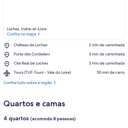
Loches, Indre-et-Loire
Confira no mapa
Place,
Château de Loches
‪2 min de caminhada‬
Château
Confira no mapa
Place,
Porte des Cordeliers
‪3 min de caminhada‬
de
Porte
Loches
Place,
Cité Real de Loches
‪3 min de caminhada‬
des
Cité
Cordeliers
Airport,
Tours (TUF-Tours - Vale do Loire)
‪55 min de carro‬
Real
Tours
de
(TUF-
Confira tudo sobre a região
Loches
Tours
-
Vale
Quartos e camas
do
Loire)
4 quartos
(acomoda 8 pessoas)