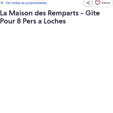
Ver todas as propriedades
Salvar
La Maison des Remparts - Gite
Pour 8 Pers a Loches
Galeria
de
fotos
de