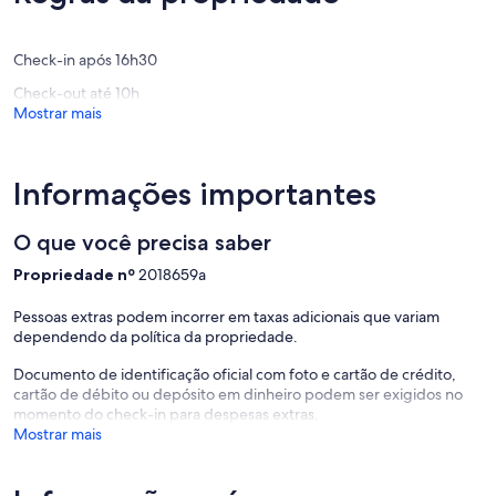
pool
avaliações)
Chédigny
Check-in após 16h30
Check-out até 10h
Mostrar mais
Informações importantes
O que você precisa saber
Propriedade nº
2018659a
Pessoas extras podem incorrer em taxas adicionais que variam
dependendo da política da propriedade.
Documento de identificação oficial com foto e cartão de crédito,
cartão de débito ou depósito em dinheiro podem ser exigidos no
momento do check-in para despesas extras.
Mostrar mais