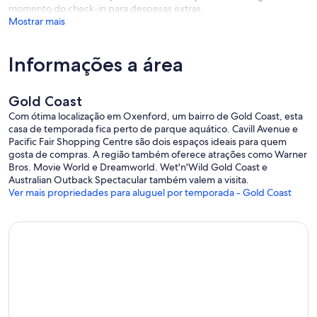
momento do check-in para despesas extras.
Term Rental Agreement, which will be sent for signing at the time of
Mostrar mais
booking.
>>Guests must provide a copy of their ID (front and back) and a
selfie photo for security and insurance purposes.
Informações a área
>>For reservations made within 3 days of arrival, we require guests
to provide a selfie while holding the credit card used for the
booking as an added security measure. This helps us verify the
Gold Coast
validity of the reservation and protect against fraudulent
transactions.
Com ótima localização em Oxenford, um bairro de Gold Coast, esta
>>A security deposit (bond) is required and will be authorised
casa de temporada fica perto de parque aquático. Cavill Avenue e
separately.
Pacific Fair Shopping Centre são dois espaços ideais para quem
Strict no loud noise, parties, or events. Quiet hours are from 9:00
gosta de compras. A região também oferece atrações como Warner
pm onwards. Breaches may result in eviction.
Bros. Movie World e Dreamworld. Wet'n'Wild Gold Coast e
>>No schoolies or toolies permitted.
Australian Outback Spectacular também valem a visita.
Ver mais propriedades para aluguel por temporada - Gold Coast
~~~~~~~~~~~~~~~~
✦ Guest Capacity
~~~~~~~~~~~~~~~~
>>The property hosts up to 8 adults comfortably. Larger
families/groups may be considered upon request — please contact
us in advance.
>>If more than 8 adults are booked without prior approval, and no
response is received to our requests within 30 days of check-in, the
booking will be cancelled with no refund.