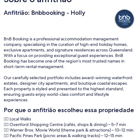
Anfitrião: Bnbbooking - Holly
BnB Booking is a professional accommodation management
company, specialising in the curation of high-end holiday homes,
exclusive apartments, and signature residences across Queensland.
With a focus on providing exceptional guest experiences. BnB
Booking has become one of the region’s most trusted names in
short-term rental management.
Our carefully selected portfolio includes award-winning waterfront
estates, designer city apartments, and boutique coastal escapes.
Each property is styled and presented to the highest standard,
ensuring guests enjoy world-class comfort and lifestyle
experiences.
Por que o anfitrião escolheu essa propriedade
🚶‍♂️ Local Walks
🚶‍♂️ Oxenford Shopping Centre (cafés, shops & dining) – 5–7 min
🚶‍♂️ Warner Bros. Movie World (theme park & attractions) – 10–12 min
🚶‍♂️ Pacific Pines Park (picnic areas & walking tracks) – 12–15 min