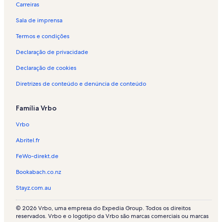
u
g
u
l
Carreiras
é
u
g
u
Sala de imprensa
i
é
u
g
s
i
é
u
Termos e condições
p
s
i
é
o
p
s
i
Declaração de privacidade
r
o
p
s
t
r
o
p
Declaração de cookies
e
t
r
o
Diretrizes de conteúdo e denúncia de conteúdo
m
e
t
r
p
m
e
t
o
p
m
e
Família Vrbo
r
o
p
m
a
r
o
p
Vrbo
d
a
r
o
a
d
a
r
Abritel.fr
-
a
d
a
C
-
a
d
FeWo-direkt.de
a
M
-
a
Bookabach.co.nz
n
a
R
-
u
r
a
S
Stayz.com.au
n
o
t
p
g
o
h
r
© 2026 Vrbo, uma empresa do Expedia Group. Todos os direitos
r
n
d
i
reservados. Vrbo e o logotipo da Vrbo são marcas comerciais ou marcas
a
o
n