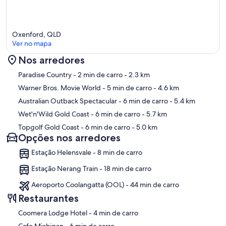
~~~~~~~~~~~~~~~~
✦ Guest Rules
~~~~~~~~~~~~~~~~
Oxenford, QLD
>>Parking is limited: maximum of 2 cars.
Ver no mapa
>>Special requests ( ie extra bedding) must be made 48 hours in
advance.
Nos arredores
>>Last-minute requests incur a $100 setup fee (minimum 2 hours’
notice required).
Mapa
Paradise Country
- 2 min de carro
- 2.3 km
>>Same-Day Booking Policy: Bookings must be made before 6:00
Warner Bros. Movie World
- 5 min de carro
- 4.6 km
pm. Bookings after this time must be cancelled within 1 hour for a
refund, otherwise the first night will be charged with no access.
Australian Outback Spectacular
- 6 min de carro
- 5.4 km
>>Bins must be placed out for collection on the correct night.
Wet'n'Wild Gold Coast
- 6 min de carro
- 5.7 km
(Yellow recycling bins are collected every second week.)
Topgolf Gold Coast
- 6 min de carro
- 5.0 km
>>This is a non-smoking property. Any cigarette butts found will
Opções nos arredores
result in forfeiture of the bond.
>>Neighbour complaints = immediate removal or cancellation of
Estação Helensvale - 8 min de carro
booking
>>Accidental/deliberate damage will incur repair or replacement
Estação Nerang Train - 18 min de carro
charges.
>>Guests must leave the property in a clean condition and return
Aeroporto Coolangatta (OOL) - 44 min de carro
furniture to original positions or additional fees apply.
Restaurantes
~~~~~~~~~~~~~~~~~~~~~~~~~~~~~~~~
‪Coomera Lodge Hotel - ‬4 min de carro
✦ Guest Infringements & Penalties
‪Cafe Michigan - ‬6 min de carro