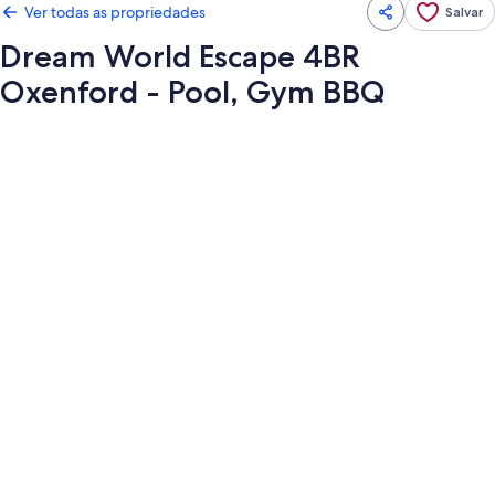
Ver todas as propriedades
Salvar
Dream World Escape 4BR
Oxenford - Pool, Gym BBQ
Galeria
de
fotos
de