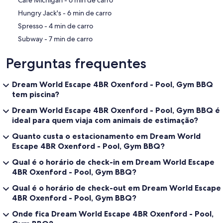
~~~~~~~~~~~~~~~~~~~~~~~~~~~~~~~~
>>Guests are liable for all costs from breaches or damages. Security
‪Hungry Jack's - ‬6 min de carro
staff may inspect the property if issues arise.
‪Spresso - ‬4 min de carro
>>Unauthorised guests: Bond forfeited + immediate eviction.
>>Parties / functions / gatherings: loss of Bond plus an additional
‪Subway - ‬7 min de carro
$3,000 fine + booking terminated with no refund.
>>Smoking: $1,000 “Smoke Damage” cleaning fee.
Perguntas frequentes
>>Security call-outs:
>>>>>>1st call-out: $250
>>>>>>2nd call-out: $500 + immediate eviction.
Dream World Escape 4BR Oxenford - Pool, Gym BBQ
>>Neighbour complaints / police involvement: Bond forfeited +
tem piscina?
$3,000 fine.
Dream World Escape 4BR Oxenford - Pool, Gym BBQ é
~~~~~~~~~~~~~~~~
ideal para quem viaja com animais de estimação?
✦ Security Bond
Quanto custa o estacionamento em Dream World
~~~~~~~~~~~~~~~~
>>A refundable security bond is required:
Escape 4BR Oxenford - Pool, Gym BBQ?
****>>>>>>$2,000 – 4+ bedroom homes
Qual é o horário de check-in em Dream World Escape
>>Group stays ie Special occasion stays (boys/ girls weekends or
4BR Oxenford - Pool, Gym BBQ?
similar events – A higher bond of up to $5,000 may be required.
Please contact us for approval before booking.
Qual é o horário de check-out em Dream World Escape
4BR Oxenford - Pool, Gym BBQ?
~~~~~~~~~~~~~~~~~~~~~~~~~~~~~~~~
****Pets if applicable to Property:
Onde fica Dream World Escape 4BR Oxenford - Pool,
~~~~~~~~~~~~~~~~~~~~~~~~~~~~~~~~