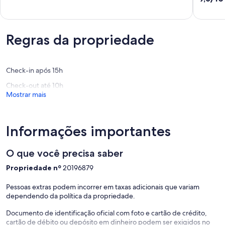
de
Upper
Island
~~~~~~~~~~~~~~
10,
10,
Coomera
>>8kg washing machine
Muito
Extraord
>>Dryer 7kg
boa,
(58
(1
Regras da propriedade
avaliaçõ
~~~~~~~~~~~~~~
avaliação)
✦ Garage
~~~~~~~~~~~~~~
Check-in após 15h
>>Double lock up
Check-out até 10h
Guest access
Mostrar mais
✦ Full access to entire home
✦ Outdoor entertainment areas
✦ Wellness Centre (pool, gym, kids play area – 150m walk)
✦ Secure parking for 2 cars
Informações importantes
✦ Excludes cleaners’ cupboards
Welcome to Dream World Escape Oxenford!
O que você precisa saber
We’re delighted to host you and want to ensure your stay is both
enjoyable and seamless. Please take a moment to review the
Propriedade nº
20196879
important information and house rules below. By booking and
staying, you agree to these terms.
Pessoas extras podem incorrer em taxas adicionais que variam
dependendo da política da propriedade.
~~~~~~~~~~~~~~~~
✦ Important Information
Documento de identificação oficial com foto e cartão de crédito,
~~~~~~~~~~~~~~~~
cartão de débito ou depósito em dinheiro podem ser exigidos no
>>By attending the property, you agree to the terms of the Short-