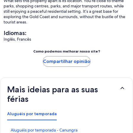
What sets this property apart is its location. You’re close to theme
parks, shopping centres, parks, and major transport routes, while
still enjoying a peaceful residential setting. It’s a great base for
exploring the Gold Coast and surrounds, without the bustle of the
tourist areas.
Idiomas:
Inglês, Francês
Como podemos melhorar nosso site?
Compartilhar opinião
Mais ideias para as suas
férias
Aluguéis por temporada
L
Aluguéis por temporada - Canungra