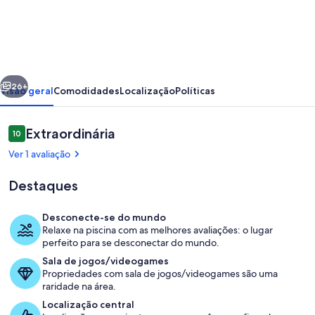
Dream
World
Escape
4BR
erior
Próximo
Oxenford
26+
Visão geral
Comodidades
Localização
Políticas
-
Pool,
Avaliações
Extraordinária
10
10 de 10
Gym
Ver 1 avaliação
BBQ
Destaques
Desconecte-se do mundo
Relaxe na piscina com as melhores avaliações: o lugar
Cozinha privada
perfeito para se desconectar do mundo.
Sala de jogos/videogames
Propriedades com sala de jogos/videogames são uma
raridade na área.
Localização central