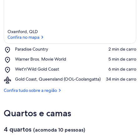
Oxenford, QLD
Confira no mapa
Place,
Paradise Country
‪2 min de carro‬
Paradise
Confira no mapa
Place,
Warner Bros. Movie World
‪5 min de carro‬
Country
Warner
Place,
Wet'n'Wild Gold Coast
‪6 min de carro‬
Bros.
Wet'n'Wild
Movie
Airport,
Gold Coast, Queensland (OOL-Coolangatta)
‪34 min de carro‬
Gold
World
Gold
Coast
Coast,
Confira tudo sobre a região
Queensland
(OOL-
Coolangatta)
Quartos e camas
4 quartos
(acomoda 10 pessoas)