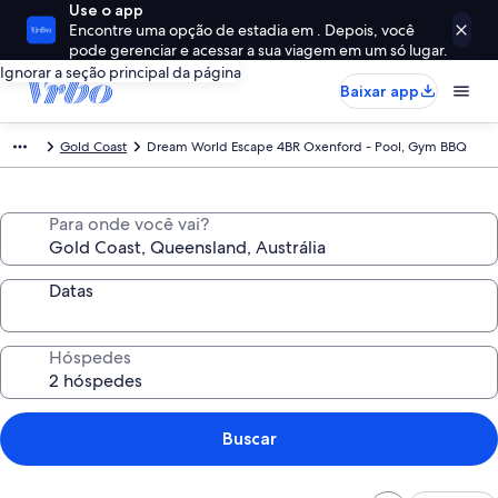
Use o app
Encontre uma opção de estadia em . Depois, você
pode gerenciar e acessar a sua viagem em um só lugar.
Ignorar a seção principal da página
Baixar app
Gold Coast
Dream World Escape 4BR Oxenford - Pool, Gym BBQ
Para onde você vai?
Datas
Hóspedes
Buscar