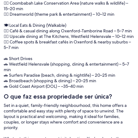
🚶‍♂️ Coombabah Lake Conservation Area (nature walks & wildlife) –
15–20 min
🚶‍♂️ Dreamworld (theme park & entertainment) – 10–12 min
🍽️ Local Eats & Dining (Walkable)
🚶‍♂️ Café & casual dining along Oxenford-Tamborine Road – 5–7 min
🚶‍♂️ Upscale dining at The Kitchens, Westfield Helensvale – 10–12 min
🚶‍♂️ Coffee spots & breakfast cafés in Oxenford & nearby suburbs –
5–7 min
🚗 Short Drives
🚗 Westfield Helensvale (shopping, dining & entertainment) – 5–7
min
🚗 Surfers Paradise (beach, dining & nightlife) – 20–25 min
🚗 Broadbeach (shopping & dining) – 20–25 min
🚗 Gold Coast Airport (OOL) – ~35–40 min
O que faz essa propriedade ser única?
Set in a quiet, family-friendly neighbourhood, this home offers a
comfortable and easy stay with plenty of space to unwind. The
layout is practical and welcoming, making it ideal for families,
couples, or longer stays where comfort and convenience are a
priority.