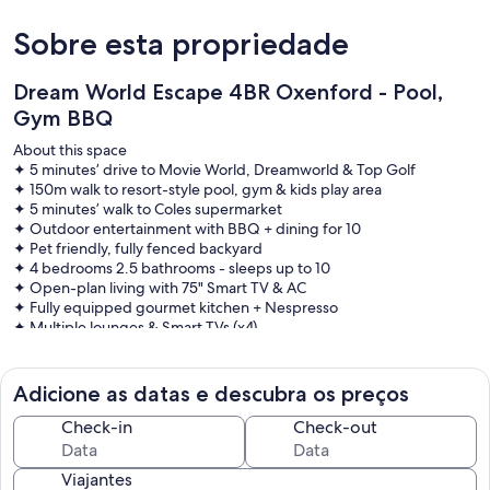
Sobre esta propriedade
Dream World Escape 4BR Oxenford - Pool,
Gym BBQ
About this space
✦ 5 minutes’ drive to Movie World, Dreamworld & Top Golf
✦ 150m walk to resort-style pool, gym & kids play area
✦ 5 minutes’ walk to Coles supermarket
✦ Outdoor entertainment with BBQ + dining for 10
✦ Pet friendly, fully fenced backyard
✦ 4 bedrooms 2.5 bathrooms - sleeps up to 10
✦ Open-plan living with 75" Smart TV & AC
✦ Fully equipped gourmet kitchen + Nespresso
✦ Multiple lounges & Smart TVs (x4)
✦ Secure parking for 2 cars
✦ Fast Wi-Fi 100 Mbps
Adicione as datas e descubra os preços
The space
~~~~~~~~~~~~~~
Check-in
Check-out
✦ Sleeping Arrangements
~~~~~~~~~~~~~~
Viajantes
>>Bedroom 1 (Master): King bed + walk-in robe + ensuite with dual