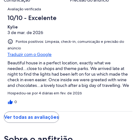
avaliações
>>Early check-in: may be requested within 24 hrs of arrival (subject
1
Avaliações
to availability, may incur a fee).
Avaliação verificada
avaliações
>>Late check-out: must be requested at least 24 hrs before
10/10 - Excelente
departure (subject to availability, may incur a fee).
>>Please respect neighbours at all times when entering, leaving,
Kylie
and staying at the property.
3 de mar. de 2026
>>Only registered guests are permitted on the property unless
prior written approval has been granted.
Pontos positivos: Limpeza, check-in, comunicação e precisão do
>>Any unauthorised guests = immediate eviction + cancellation with
anúncio
no refund.
Traduzir com o Google
>>Guests must be 25 years old or above to book and stay at this
Beautiful house in a perfect location, exactly what we
property.
needed...close to shops and theme parks. We arrived late at
night to find the lights had been left on for us which made the
✦ By booking this property, you confirm that you have read and
check in even easier. Once inside we were greeted with wine
agree to all of the above requirements.
and chocolates...a lovely touch after a big day of travelling. We
will definitely be staying there again
Thank you,
Hospedou-se por 4 diárias em fev. de 2026
BnB Booking
0
Ver todas as avaliações
Sobre o anfitrião