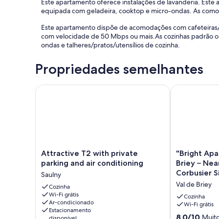
Este apartamento oferece instalações de lavanderia. Este
equipada com geladeira, cooktop e micro-ondas. As como
Este apartamento dispõe de acomodações com cafeteiras/c
com velocidade de 50 Mbps ou mais.As cozinhas padrão ou
ondas e talheres/pratos/utensílios de cozinha.
Propriedades semelhantes
Attractive T2 with private parking and air condition
"Bright Apart
Attractive
"Bright
Attractive T2 with private
"Bright Apa
T2
Apartment
parking and air conditioning
Briey – Nea
with
in
Corbusier S
Saulny
private
Central
Val de Briey
parking
Cozinha
Briey
Wi-Fi grátis
and
–
Cozinha
Ar-condicionado
air
Near
Wi-Fi grátis
Estacionamento
conditioning
Lake,
8.0
8,0/10
Muit
disponível