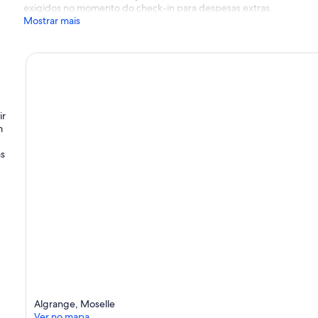
exigidos no momento do check-in para despesas extras.
Mostrar mais
ir
m
as
Algrange, Moselle
Ver no mapa