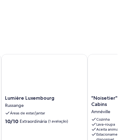
Lumière Luxembourg
"Noisetier" Cabin - The
Lumière
"Noisetier"
Lumière Luxembourg
"Noisetier" Cabin - 
Luxembourg
Cabin
Cabins
Russange
Russange
-
Amnéville
Áreas de estar/jantar
The
Center's
Cozinha
10.0
10/10
Extraordinária
(1 avaliação)
Lava-roupa
Cabins
de
Aceita animais
Amnéville
10,
Estacionamento
Extraordinária,
disponível