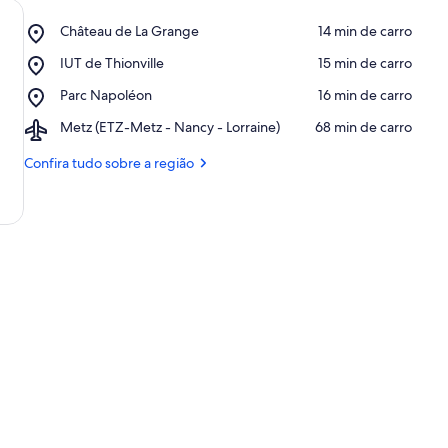
Place,
Château de La Grange
‪14 min de carro‬
Château
Place,
IUT de Thionville
‪15 min de carro‬
de
IUT
La
Place,
Parc Napoléon
‪16 min de carro‬
de
Grange
Parc
Thionville
Airport,
Metz (ETZ-Metz - Nancy - Lorraine)
‪68 min de carro‬
Napoléon
Metz
(ETZ-
Confira tudo sobre a região
Metz
-
Nancy
-
Lorraine)