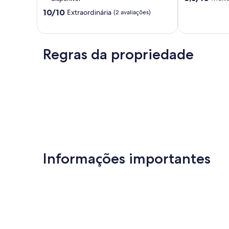
Saulny
Shops
de
10.0
10/10
Extraordinária
(2 avaliações)
&
10,
de
Le
Muito
10,
Corbusier
boa,
Extraordinária,
Site"
(1
(2
Val
Regras da propriedade
avaliação)
avaliações)
de
Briey
Informações importantes