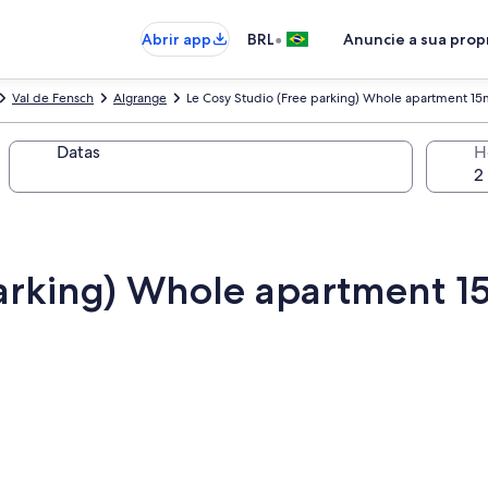
•
Abrir app
BRL
Anuncie a sua pro
Val de Fensch
Algrange
Le Cosy Studio (Free parking) Whole apartment 1
Datas
H
parking) Whole apartment 