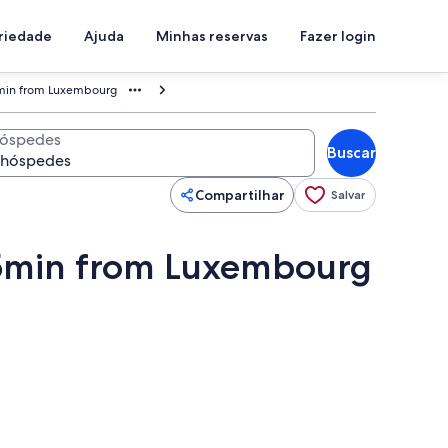
priedade
Ajuda
Minhas reservas
Fazer login
5min from Luxembourg
óspedes
Buscar
Compartilhar
Salvar
15min from Luxembourg