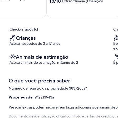
10.0
10/10
Extraordinária
(1 avaliação)
de
10,
Extraordinária,
(1
avaliação)
Check-in após 16h
Ch
Crianças
Aceita hóspedes de 3 a 17 anos
Ev
e 
Animais de estimação
Aceita animais de estimação: máximo de 2
É 
O que você precisa saber
Número de registro da propriedade 383726394
Propriedade nº
2213943a
Pessoas extras podem incorrer em taxas adicionais que variam de
Documento de identificação oficial com foto e cartão de crédito,