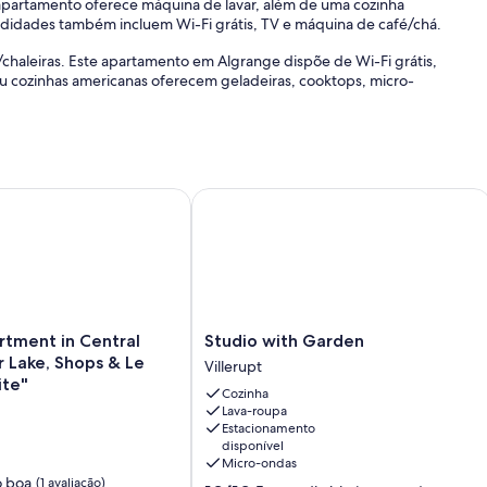
 apartamento oferece máquina de lavar, além de uma cozinha
didades também incluem Wi-Fi grátis, TV e máquina de café/chá.
haleiras. Este apartamento em Algrange dispõe de Wi-Fi grátis,
 cozinhas americanas oferecem geladeiras, cooktops, micro-
ing
ment in Central Briey – Near Lake, Shops & Le Corbusier Site"
Studio with Garden
Studio
rtment in Central
Studio with Garden
with
r Lake, Shops & Le
Villerupt
Garden
ite"
Cozinha
Villerupt
Lava-roupa
Estacionamento
disponível
Micro-ondas
o boa
(1 avaliação)