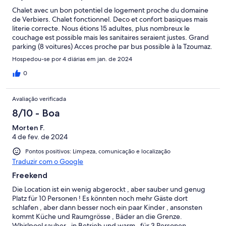
Chalet avec un bon potentiel de logement proche du domaine
de Verbiers. Chalet fonctionnel. Deco et confort basiques mais
literie correcte. Nous étions 15 adultes, plus nombreux le
couchage est possible mais les sanitaires seraient justes. Grand
parking (8 voitures) Acces proche par bus possible à la Tzoumaz.
Les pistes de retour peuvent être difficiles car verglacés. Nous
Hospedou-se por 4 diárias em jan. de 2024
avons passé un bon sejour.
0
Avaliação verificada
8/10 - Boa
Morten F.
4 de fev. de 2024
Pontos positivos: Limpeza, comunicação e localização
Traduzir com o Google
Freekend
Die Location ist ein wenig abgerockt , aber sauber und genug
Platz für 10 Personen ! Es könnten noch mehr Gäste dort
schlafen , aber dann besser noch ein paar Kinder , ansonsten
kommt Küche und Raumgrösse , Bäder an die Grenze.
Whirlpool sauber , in Betrieb und warm , für 3 Personen