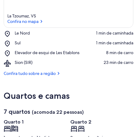
La Tzoumaz, VS
Confira no mapa
Place,
Le Nord
‪1 min de caminhada‬
Le
Confira no mapa
Place,
Sul
‪1 min de caminhada‬
Nord
Sul
Place,
Elevador de esqui de Les Etablons
‪8 min de carro‬
Elevador
Airport,
Sion (SIR)
‪23 min de carro‬
de
Sion
esqui
(SIR)
Confira tudo sobre a região
de
Les
Etablons
Quartos e camas
7 quartos
(acomoda 22 pessoas)
Quarto 1
Quarto 2