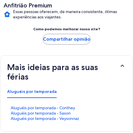
Anfitrião Premium
Essas pessoas oferecem, de maneira consistente, ótimas
experiências aos viajantes.
Como podemos melhorar nosso site?
Compartilhar opinião
Mais ideias para as suas
férias
Aluguéis por temporada
L
Aluguéis por temporada - Conthey
i
L
Aluguéis por temporada - Saxon
n
i
L
Aluguéis por temporada - Veysonnaz
k
n
i
q
k
n