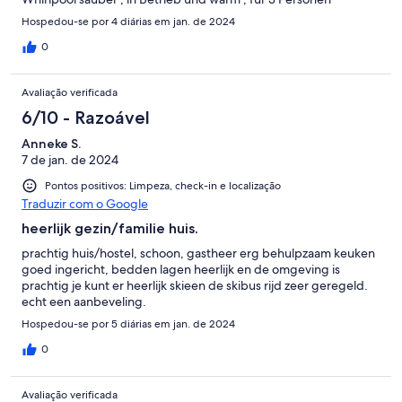
gleichzeitig zu nutzen . Die Talabfahrt in den Ort war trotz wenig
Hospedou-se por 4 diárias em jan. de 2024
Schnee, am Hausberg möglich aber 4 Valeé nur mit Bus zu
machen . Für den Preis und der coolen Location gibt es von uns
0
4 ⭐️…. Lg Morten
Avaliação verificada
6/10 - Razoável
Anneke S.
7 de jan. de 2024
Pontos positivos: Limpeza, check-in e localização
Traduzir com o Google
heerlijk gezin/familie huis.
prachtig huis/hostel, schoon, gastheer erg behulpzaam keuken
goed ingericht, bedden lagen heerlijk en de omgeving is
prachtig je kunt er heerlijk skieen de skibus rijd zeer geregeld.
echt een aanbeveling.
Hospedou-se por 5 diárias em jan. de 2024
0
Avaliação verificada