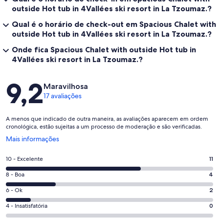
outside Hot tub in 4Vallées ski resort in La Tzoumaz.?
Qual é o horário de check-out em Spacious Chalet with
outside Hot tub in 4Vallées ski resort in La Tzoumaz.?
Onde fica Spacious Chalet with outside Hot tub in
4Vallées ski resort in La Tzoumaz.?
Avaliações
9,2
Maravilhosa
17 avaliações
A menos que indicado de outra maneira, as avaliações aparecem em ordem
cronológica, estão sujeitas a um processo de moderação e são verificadas.
Abre
Mais informações
em
uma
Nota
10 - Excelente
11
nova
10
janela
Nota
8 - Boa
4
-
8
Excelente.
Nota
6 - Ok
2
-
11
6
Boa.
Nota
4 - Insatisfatória
0
de
-
4
4