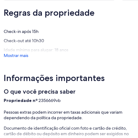
Haute
OF
Maravilhosa,
(61
Nendaz
4
(22
Regras da propriedade
avaliaçõ
VALLEY
avaliações)
Nendaz
Check-in após 15h
Check-out até 10h30
Idade mínima para alugar: 18 anos
Mostrar mais
Informações importantes
O que você precisa saber
Propriedade nº
2356669vb
Pessoas extras podem incorrer em taxas adicionais que variam
dependendo da política da propriedade.
Documento de identificação oficial com foto e cartão de crédito,
cartão de débito ou depósito em dinheiro podem ser exigidos no