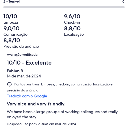
17
Ok.
Nota
2 - Terrível
0
de
-
avaliações
2
2
17
Insatisfatória.
de
-
10/10
9,6/10
avaliações
0
17
Terrível.
de
Limpeza
Check-in
avaliações
0
9,0/10
8,8/10
17
de
avaliações
Comunicação
Localização
17
8,8/10
avaliações
Precisão do anúncio
Avaliações
Avaliação verificada
10/10 - Excelente
Fabian B.
14 de mar. de 2024
Pontos positivos: Limpeza, check-in, comunicação, localização e
precisão do anúncio
Traduzir com o Google
Very nice and very friendly.
We have been a large groupe of working colleagues and really
enjoyed the stay.
Hospedou-se por 2 diárias em mar. de 2024