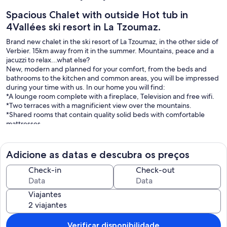
Spacious Chalet with outside Hot tub in
4Vallées ski resort in La Tzoumaz.
Brand new chalet in the ski resort of La Tzoumaz, in the other side of
Verbier. 15km away from it in the summer. Mountains, peace and a
jacuzzi to relax...what else?
New, modern and planned for your comfort, from the beds and
bathrooms to the kitchen and common areas, you will be impressed
during your time with us. In our home you will find:
*A lounge room complete with a fireplace, Television and free wifi.
*Two terraces with a magnificient view over the mountains.
*Shared rooms that contain quality solid beds with comfortable
mattresses.
*Private rooms which are fully furnished and complete with quality
double bed
*High-quality, modern and complete with Italian fixtures, our
Adicione as datas e descubra os preços
bathrooms and ensuites are fully tiled, with great water pressure!
*Fully equipped modern kitchen complete with every cook's needs.
Check-in
Check-out
*Free wifi throughout the entire hostel
*Ski and snowboard storage.
Viajantes
*Friendly and helpful service from our staff.
Verificar disponibilidade