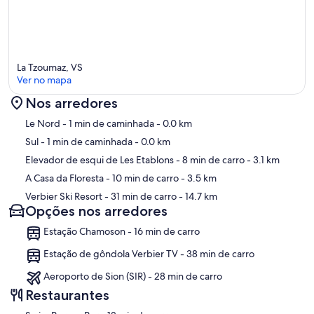
La Tzoumaz, VS
Ver no mapa
Nos arredores
Mapa
Le Nord
- 1 min de caminhada
- 0.0 km
Sul
- 1 min de caminhada
- 0.0 km
Elevador de esqui de Les Etablons
- 8 min de carro
- 3.1 km
A Casa da Floresta
- 10 min de carro
- 3.5 km
Verbier Ski Resort
- 31 min de carro
- 14.7 km
Opções nos arredores
Estação Chamoson - 16 min de carro
Estação de gôndola Verbier TV - 38 min de carro
Aeroporto de Sion (SIR) - 28 min de carro
Restaurantes