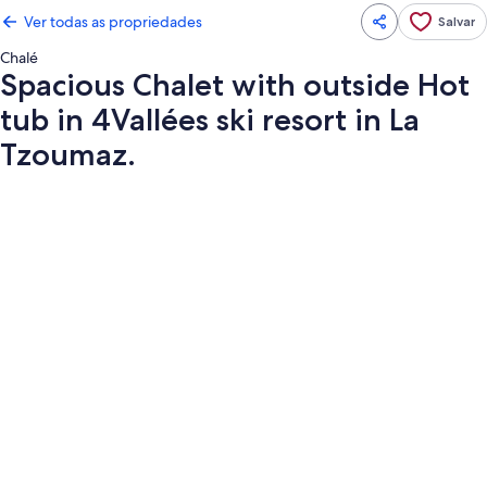
Ver todas as propriedades
Salvar
Chalé
Spacious Chalet with outside Hot
tub in 4Vallées ski resort in La
Tzoumaz.
Galeria
de