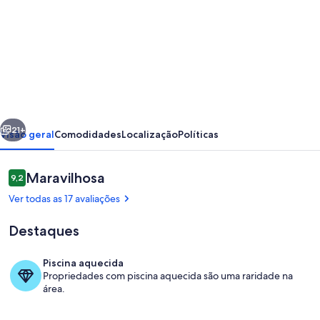
fotos
de
Spacious
Chalet
with
outside
erior
Próximo
Hot
21+
Visão geral
Comodidades
Localização
Políticas
tub
in
Avaliações
Maravilhosa
9,2
9,2 de 10
4Vallées
Ver todas as 17 avaliações
ski
Destaques
resort
in
Piscina aquecida
La
Propriedades com piscina aquecida são uma raridade na
Fachada
área.
Tzoumaz.