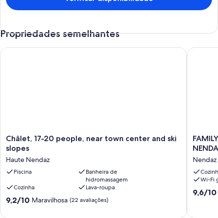
Propriedades semelhantes
Châlet, 17-20 people, near town center and ski slopes
FAMILY 
Châlet,
FAMILY
Châlet, 17-20 people, near town center and ski
FAMILY
17-
CHALET,
slopes
NENDAZ
20
NEW,
Haute Nendaz
Nendaz
people,
QUIET,
near
Piscina
Banheira de
VIEW,
Cozin
hidromassagem
Wi-Fi g
town
BETWE
Cozinha
Lava-roupa
center
NENDA
9.6
9,6/10
and
AND
9.2
9,2/10
Maravilhosa
de
(22 avaliações)
ski
SIVIEZ,
de
10,
slopes
HEART
10,
Extraord