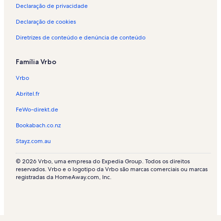
p
s
i
Declaração de privacidade
o
p
s
r
o
p
Declaração de cookies
t
r
o
Diretrizes de conteúdo e denúncia de conteúdo
e
t
r
m
e
t
p
m
e
Família Vrbo
o
p
m
r
o
p
Vrbo
a
r
o
d
a
r
Abritel.fr
a
d
a
-
a
d
FeWo-direkt.de
C
-
a
Bookabach.co.nz
o
S
-
n
a
V
Stayz.com.au
t
x
e
h
o
y
© 2026 Vrbo, uma empresa do Expedia Group. Todos os direitos
e
n
s
reservados. Vrbo e o logotipo da Vrbo são marcas comerciais ou marcas
y
o
registradas da HomeAway.com, Inc.
n
n
a
z