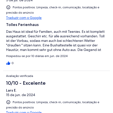
Pontos positivos: Limpeza, check-in, comunicação, localização e
precisão do anúncio
Traduzir com o Google
Tolles Ferienhaus
Das Haus ist ideal für Familien, auch mit Teenies. Es ist komplett
ausgestattet. Geschirr etc. für alle ausreichend vorhanden. Toll
ist der Vorbau, sodass man auch bei schlechteren Wetter
"draußen " sitzen kann. Eine Bushaltestelle ist quasi vor der
Haustür, man kommt sehr gut ohne Auto aus. Die Gegend ist
ideal zum Wandern, und es gibt auch tolle Bademöglichkeiten.
Hospedou-se por 10 diárias em jun. de 2024
Alles in allem TOP! Einzig, aber nur aufgrund des sehr sonnigen
Wetters, wären ein oder zwei Gartenliegen noch toll gewesen!
0
Der Kontakt zum Vermieter ist prima! Es wird sich sofort
gekümmert, wenn was ist!
Avaliação verificada
10/10 - Excelente
Lars E.
15 de jun. de 2024
Pontos positivos: Limpeza, check-in, comunicação, localização e
precisão do anúncio
Traduzir com o Google