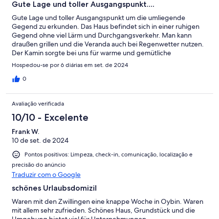
Gute Lage und toller Ausgangspunkt....
Gute Lage und toller Ausgangspunkt um die umliegende
Gegend zu erkunden. Das Haus befindet sich in einer ruhigen
Gegend ohne viel Lärm und Durchgangsverkehr. Man kann
draußen grillen und die Veranda auch bei Regenwetter nutzen.
Der Kamin sorgte bei uns für warme und gemütliche
Athmosphäre. Es gibt auch eine kleine Spielesammlung und
Hospedou-se por 6 diárias em set. de 2024
Bücher. Die Küche war mit allem ausgestattet was man so
braucht. Hier und da hätte es eventuell etwas sauberer sein
0
können, was aber wirklich nur Kleinigkeiten waren.
Zusammenfassend können wir aber sagen das es uns sehr gut
Avaliação verificada
gefallen hat und wir das Ferienhaus mit Sicherheit weiter
empfehlen würden.
10/10 - Excelente
Frank W.
10 de set. de 2024
Pontos positivos: Limpeza, check-in, comunicação, localização e
precisão do anúncio
Traduzir com o Google
schönes Urlaubsdomizil
Waren mit den Zwillingen eine knappe Woche in Oybin. Waren
mit allem sehr zufrieden. Schönes Haus, Grundstück und die