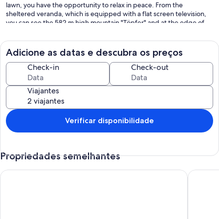
lawn, you have the opportunity to relax in peace. From the
sheltered veranda, which is equipped with a flat screen television,
you can see the 582 m high mountain "Töpfer" and at the edge of
the forest the historical "Zittau narrow-gauge railway" that drives
several times a day. The bakery and other shops are within 500 m
walking distance.
Adicione as datas e descubra os preços
Check-in
Check-out
Viajantes
Verificar disponibilidade
Propriedades semelhantes
Holiday Apartment "Eulentreff" in the Wilde Auwaldhaus, Zit
Lovingly