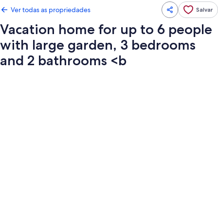
Ver todas as propriedades
Salvar
Vacation home for up to 6 people
with large garden, 3 bedrooms
and 2 bathrooms <b
Galeria
de
fotos