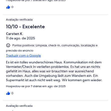
Hospedou-se por 7 diárias em ago. de 2025
0
Avaliação verificada
10/10 - Excelente
Carsten K.
11 de ago. de 2025
Pontos positivos: Limpeza, check-in, comunicação, localização e
precisão do anúncio
Traduzir com o Google
Es ist ein tolles wunderschönes Haus. Kommunikation mit dem
Vermieter/Check In verliefen problemlos. Es hat uns an nichts
gefehlt im Haus, alles was wir brauchten war ausreichend
vorhanden. Auch die Umgebung lädt zum Wandern ein. Ein
Supermarkt ist auch nicht weit weg. Wir kommen gern wieder.
Hospedou-se por 7 diárias em ago. de 2025
0
Avaliação verificada