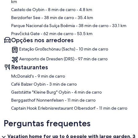
km
Castelo de Oybin
- 8 min de carro
- 4.8 km
Berzdorfer See
- 38 min de carro
- 35.4 km
Parque Nacional da Suíça Boêmia
- 38 min de carro
- 33.1 km
Pravčická Gate
- 62 min de carro
- 53.5 km
Opções nos arredores
Estação Großschönau (Sachs) - 10 min de carro
Aeroporto de Dresden (DRS) - 97 min de carro
Restaurantes
‪McDonald's - ‬9 min de carro
‪Café Balzer Oybin - ‬3 min de carro
‪Gaststätte "Kleine Burg" Oybin - ‬4 min de carro
‪Berggasthof Nonnenfelsen - ‬11 min de carro
‪Captain Hook Erlebnisrestaurant Olbersdorf - ‬11 min de carro
Perguntas frequentes
Vacation home for up to 6 people with large garden, 3