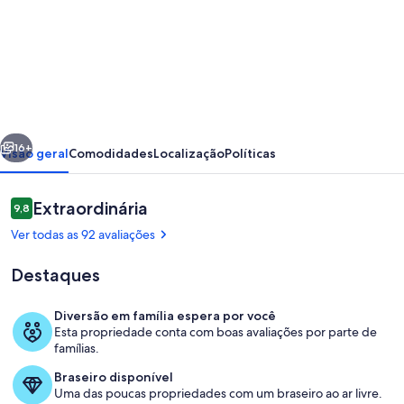
de
Vacation
home
for
up
erior
Próximo
to
16+
Visão geral
Comodidades
Localização
Políticas
6
people
Avaliações
Extraordinária
9,8
9,8 de 10
with
Ver todas as 92 avaliações
large
Destaques
garden,
3
Diversão em família espera por você
bedrooms
Esta propriedade conta com boas avaliações por parte de
Fachada
famílias.
and
Braseiro disponível
2
Uma das poucas propriedades com um braseiro ao ar livre.