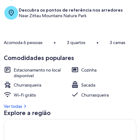
bathrooms
Descubra os pontos de referência nos arredores
<b
Near Zittau Mountains Nature Park
Acomoda 6 pessoas
•
3 quartos
•
3 camas
Comodidades populares
Estacionamento no local
Cozinha
disponível
Churrasqueira
Sacada
Wi-Fi grátis
Churrasqueira
Ver todas
Explore a região