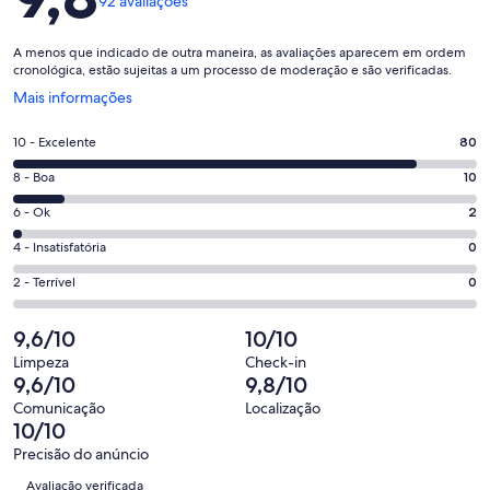
92 avaliações
A menos que indicado de outra maneira, as avaliações aparecem em ordem
cronológica, estão sujeitas a um processo de moderação e são verificadas.
Abre
Mais informações
em
uma
Nota
10 - Excelente
80
nova
10
janela
Nota
8 - Boa
10
-
8
Excelente.
Nota
6 - Ok
2
-
80
6
Boa.
Nota
4 - Insatisfatória
0
de
-
10
4
92
Ok.
Nota
2 - Terrível
0
de
-
avaliações
2
2
92
Insatisfatória.
de
-
9,6/10
10/10
avaliações
0
92
Terrível.
de
Limpeza
Check-in
avaliações
0
9,6/10
9,8/10
92
de
avaliações
Comunicação
Localização
92
10/10
avaliações
Precisão do anúncio
Avaliações
Avaliação verificada