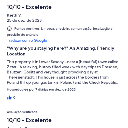
10/10 - Excelente
Keith V.
25 de dez. de 2023
Pontos positivos: Limpeza, check-in, comunicação, localização e
precisão do anúncio
Traduzir com o Google
"Why are you staying here?" An Amazing, Friendly
Location
This property is in Lower Saxony - near a (beautiful) town called
Zittau. A relaxing, history filled week with day trips to Dresden,
Bautzen, Gorlitz and very thought provoking day at
Theresienstadt. This house is just across the borders from
Poland (fill up your gas tank in Poland) and the Check Republic.
The property manager (next door neighbor) went above and
Hospedou-se por 7 diárias em dez. de 2023
beyond to help us understand the town, the area and places to
eat and visit. Often, in the local towns when our lack of German
0
let us down - the shop keepers would ask "why are you staying
here, or visiting here?" They were confused as to why an
Avaliação verificada
American family would visit when German's rarely know this
gem exists. Our view - it is because it is full of history, Christmas
10/10 - Excelente
Markets with some beautiful architecture. We selected this