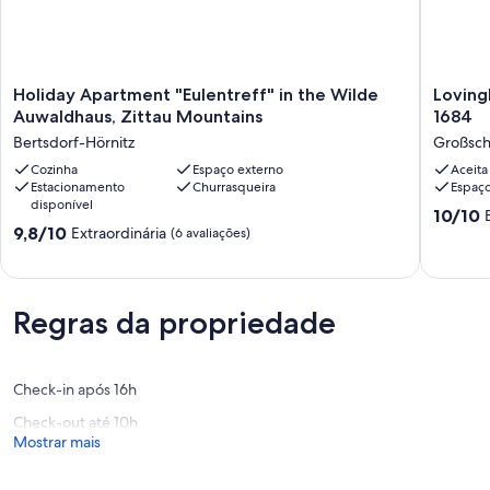
Holiday
Lovingly
Holiday Apartment "Eulentreff" in the Wilde
Loving
Apartment
restore
Auwaldhaus, Zittau Mountains
1684
"Eulentreff"
half-
Bertsdorf-Hörnitz
Großsc
in
timbere
the
Cozinha
Espaço externo
house
Aceita
Estacionamento
Churrasqueira
Espaço
Wilde
from
disponível
Auwaldhaus,
1684
10.0
10/10
Zittau
Großsc
9.8
9,8/10
Extraordinária
de
(6 avaliações)
Mountains
de
10,
Bertsdorf-
10,
Extraord
Hörnitz
Extraordinária,
(1
(6
avaliaçã
Regras da propriedade
avaliações)
Check-in após 16h
Check-out até 10h
Mostrar mais