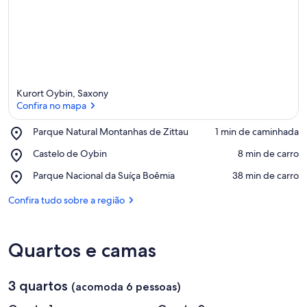
Kurort Oybin, Saxony
Confira no mapa
Place,
Parque Natural Montanhas de Zittau
‪1 min de caminhada‬
Parque
Confira no mapa
Place,
Castelo de Oybin
‪8 min de carro‬
Natural
Castelo
Montanhas
Place,
Parque Nacional da Suíça Boêmia
‪38 min de carro‬
de
de
Parque
Oybin
Zittau
Nacional
Confira tudo sobre a região
da
Suíça
Boêmia
Quartos e camas
3 quartos
(acomoda 6 pessoas)