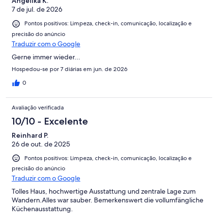
Angelika K.
location prior to a week in Prague. We are so happy we did.
7 de jul. de 2026
Pontos positivos: Limpeza, check-in, comunicação, localização e
precisão do anúncio
Traduzir com o Google
Gerne immer wieder...
Hospedou-se por 7 diárias em jun. de 2026
0
Avaliação verificada
10/10 - Excelente
Reinhard P.
26 de out. de 2025
Pontos positivos: Limpeza, check-in, comunicação, localização e
precisão do anúncio
Traduzir com o Google
Tolles Haus, hochwertige Ausstattung und zentrale Lage zum
Wandern.Alles war sauber. Bemerkenswert die vollumfängliche
Küchenausstattung.