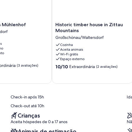
Historic
 Mühlenhof
Historic timber house in Zittau
timber
Mountains
dorf
dorf
house
Großschönau/Waltersdorf
in
is
Zittau
Cozinha
no
Aceita animais
Mountains
nto
Wi-Fi grátis
Großschönau/Waltersdorf
Espaço externo
ordinária
(3 avaliações)
10.0
10/10
Extraordinária
(2 avaliações)
de
10,
,
Extraordinária,
(2
avaliações)
Check-in após 15h
Id
Check-out até 10h
Crianças
Aceita hóspedes de 0 a 17 anos
Nã
Animais de estimação