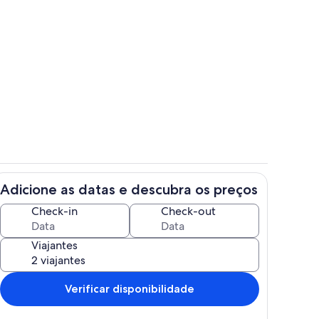
priedade
Cozinha privada
Adicione as datas e descubra os preços
a
Área de estar
Check-in
Check-out
Viajantes
Verificar disponibilidade