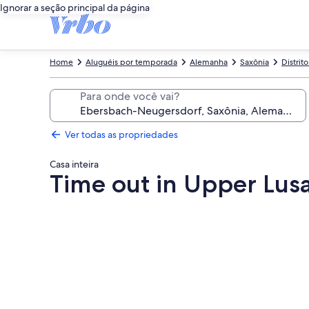
Ignorar a seção principal da página
Home
Aluguéis por temporada
Alemanha
Saxônia
Distrito
Para onde você vai?
Ver todas as propriedades
Casa inteira
Time out in Upper Lusa
Galeria
de
fotos
de
Time