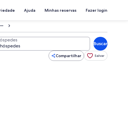
priedade
Ajuda
Minhas reservas
Fazer login
óspedes
Buscar
Compartilhar
Salvar