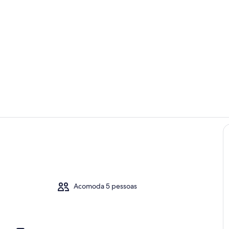
Área da pro
Parte intern
efeição ao ar livre
Acomoda 5 pessoas