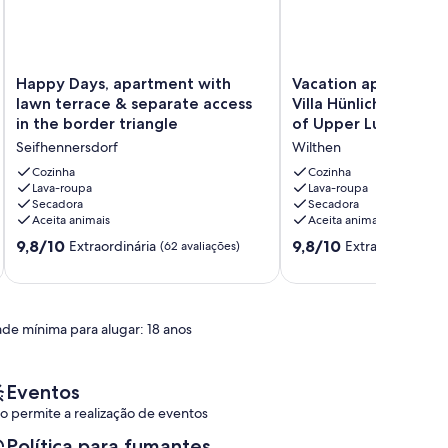
Happy
Vacation
Happy Days, apartment with
Vacation apartment "
Days,
apartment
lawn terrace & separate access
Villa Hünlich with a 
apartment
"Fritz"
in the border triangle
of Upper Lusatia
with
in
Seifhennersdorf
Wilthen
lawn
the
terrace
Villa
Cozinha
Cozinha
&
Lava-roupa
Hünlich
Lava-roupa
Secadora
Secadora
separate
with
Aceita animais
Aceita animais
access
a
in
rondel
9.8
9.8
9,8/10
9,8/10
Extraordinária
Extraordinária
(62 avaliações)
(3
the
view
de
de
border
of
10,
10,
triangle
Upper
Extraordinária,
Extraordinária,
Seifhennersdorf
Lusatia
(62
(30
ade mínima para alugar: 18 anos
Wilthen
avaliações)
avaliações)
Eventos
o permite a realização de eventos
Política para fumantes