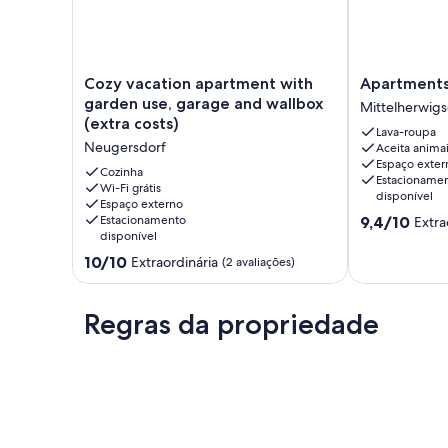
Cozy
Apartments
Cozy vacation apartment with
Apartments
vacation
Mühlenhof
garden use, garage and wallbox
Mittelherwigs
apartment
Mittelherwigs
(extra costs)
Lava-roupa
with
Neugersdorf
Aceita anima
garden
Espaço exter
use,
Cozinha
Estacioname
garage
Wi-Fi grátis
disponível
Espaço externo
and
9.4
Estacionamento
9,4/10
Extra
wallbox
disponível
de
(extra
10,
10.0
costs)
10/10
Extraordinária
(2 avaliações)
Extraordinária
de
Neugersdorf
(3
10,
avaliações)
Extraordinária,
Regras da propriedade
(2
avaliações)