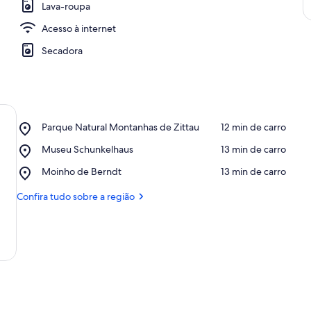
Lava-roupa
Acesso à internet
Secadora
Place,
Parque Natural Montanhas de Zittau
‪12 min de carro‬
Parque
Place,
Museu Schunkelhaus
‪13 min de carro‬
Natural
Museu
Montanhas
Place,
Moinho de Berndt
‪13 min de carro‬
Schunkelhaus
de
Moinho
Zittau
de
Confira tudo sobre a região
Berndt