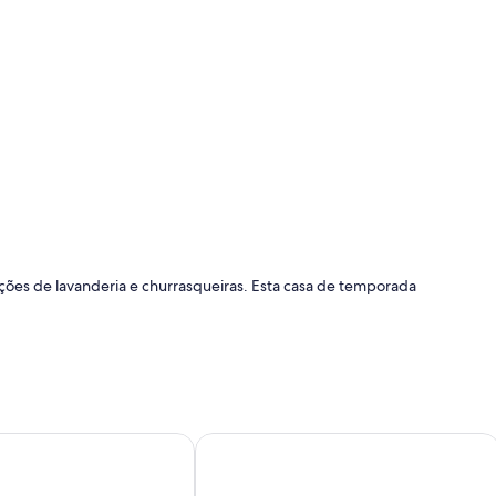
ções de lavanderia e churrasqueiras. Esta casa de temporada
d wallbox (extra costs)
Mühlenhof
Historic timber house in Zittau Moun