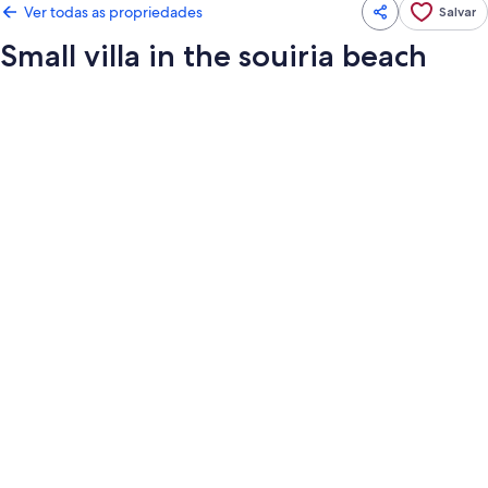
Ver todas as propriedades
Salvar
Small villa in the souiria beach
Galeria
de
fotos
de
Small