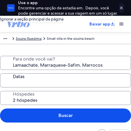
Use o app
Encontre uma opção de estadia em . Depois, você
pode gerenciar e acessar a sua viagem em um só lugar.
Ignorar a seção principal da página
Baixar app
Souira Guedima
Small villa in the souiria beach
Para onde você vai?
Datas
Hóspedes
Buscar