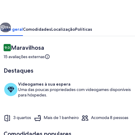
villa
in
the
erior
Próximo
souiria
19+
Visão geral
Comodidades
Localização
Políticas
beach
Avaliações
Maravilhosa
9,0
9,0 de 10
15 avaliações externas
Destaques
Videogames à sua espera
Uma das poucas propriedades com videogames disponíveis
Área da propriedade
para hóspedes.
3 quartos
Mais de 1 banheiro
Acomoda 8 pessoas
Comodidades populares