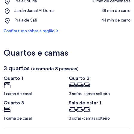
Place,
Praia Souiria
‪10 min de caminhada‬
Praia
Confira no mapa
Place,
Jardin Jamal Al Durra
‪38 min de carro‬
Souiria
Jardin
Place,
Praia de Safi
‪44 min de carro‬
Jamal
Praia
Al
de
Confira tudo sobre a região
Durra
Safi
Quartos e camas
3 quartos
(acomoda 8 pessoas)
Quarto 1
Quarto 2
1 cama de casal
3 sofás-camas solteiro
Quarto 3
Sala de estar 1
1 cama de casal
3 sofás-camas solteiro