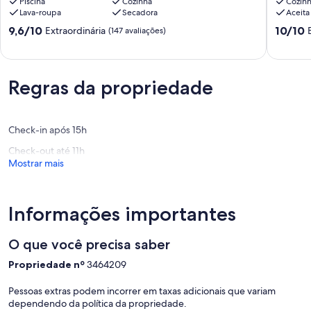
no
Piscina
Cozinha
beach,
Cozin
Lava-roupa
Secadora
Aceita
Guarujá
Cable
SP.
TV,
9.6
10.0
9,6/10
10/10
Extraordinária
(147 avaliações)
Conforto
Wi-
de
de
e
Fi
10,
10,
belas
500mb
Extraordinária,
Extraord
fotos
Tombo
(147
(1
Regras da propriedade
garantidos!
avaliações)
avaliaçã
Jardim
Três
Marias
Check-in após 15h
Check-out até 11h
Mostrar mais
Informações importantes
O que você precisa saber
Propriedade nº
3464209
Pessoas extras podem incorrer em taxas adicionais que variam
dependendo da política da propriedade.