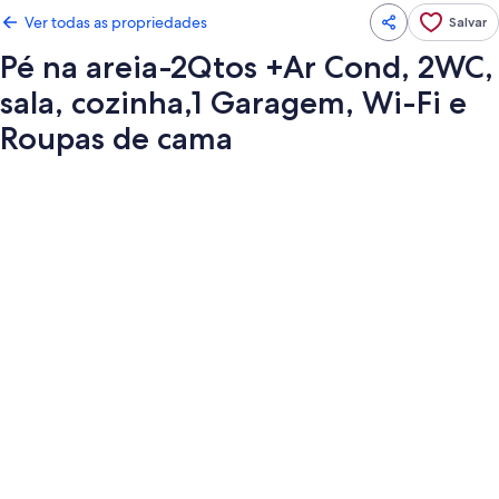
Ver todas as propriedades
Salvar
Pé na areia-2Qtos +Ar Cond, 2WC,
sala, cozinha,1 Garagem, Wi-Fi e
Roupas de cama
Galeria
de
fotos