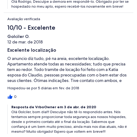
Olá Rodrigo, Desculpe a demora em respondê-lo. Obrigado por ter se
hospedado no meu apto, espero recebê-los novamente em breve!
Avaliação verificada
10/10 - Excelente
Golciler O.
12 de mar. de 2018
Excelente localização
O anuncio diz tudo, pé na areia, excelente localização.
Apartamento atende todas as necessidades; tudo que precisa
tem ao redor. Todo tramite de locação foi feito com a Katia
esposa do Claudio, pessoas preocupadas com o bem estar dos
seus clientes. Ótimas indicações. Tive contato com ambos, e
foram muito atenciosos. Recomendo.
Hospedou-se por 5 diárias em fev. de 2018
0
Resposta de VrboOwner em 3 de abr. de 2020
Olá Golciler, bom dia!!! Desculpe não tê-lo respondido antes. Nós
tentamos sempre proporcionar toda segurança aos nossos hóspedes,
desde o primeiro contato até o final da locação. Sabemos que
confiança é um bem muito precioso, ainda mais nos dias atuais, não é
mesmo? Muito obrigado! Espero que voltem em breve!!!