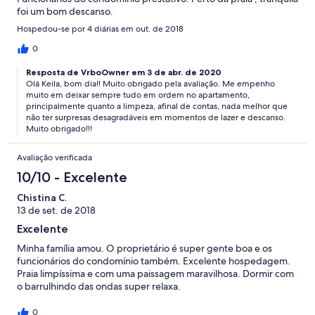
foi um bom descanso.
Hospedou-se por 4 diárias em out. de 2018
0
Resposta de VrboOwner em 3 de abr. de 2020
Olá Keila, bom dia!! Muito obrigado pela avaliação. Me empenho
muito em deixar sempre tudo em ordem no apartamento,
principalmente quanto a limpeza, afinal de contas, nada melhor que
não ter surpresas desagradáveis em momentos de lazer e descanso.
Muito obrigado!!!
Avaliação verificada
10/10 - Excelente
Chistina C.
13 de set. de 2018
Excelente
Minha família amou. O proprietário é super gente boa e os
funcionários do condomínio também. Excelente hospedagem.
Praia limpíssima e com uma paissagem maravilhosa. Dormir com
o barrulhindo das ondas super relaxa.
0