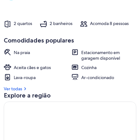
de
cama
2 quartos
2 banheiros
Acomoda 8 pessoas
Comodidades populares
Na praia
Estacionamento em
garagem disponível
Aceita cães e gatos
Cozinha
Lava-roupa
Ar-condicionado
Ver todas
Explore a região