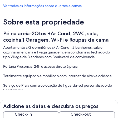
Ver todas as informações sobre quartos e camas
Sobre esta propriedade
Pé na areia-2Qtos +Ar Cond, 2WC, sala,
cozinha,1 Garagem, Wi-Fi e Roupas de cama
Apartamento c/2 dormitórios c/ Ar Cond., 2 banheiros, sala e
cozinha americana e 1 vaga garagem, em condomínio fechado do
tipo Village de 3 andares com Boulevard de convivência.
Portaria Presencial 24h e acesso direto à praia.
Totalmente equipado e mobiliado com Internet de alta velocidade.
Serviço de Praia com a colocação de 1 guarda-sol personalizado do
Condomínio.
INCLUSO ROUPAS DE CAMA:
Toalha
Adicione as datas e descubra os preços
Cobertor
Lençol
Check-in
Check-out