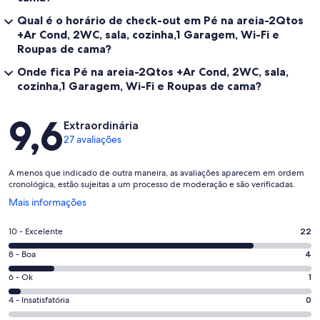
Qual é o horário de check-out em Pé na areia-2Qtos
+Ar Cond, 2WC, sala, cozinha,1 Garagem, Wi-Fi e
Roupas de cama?
Onde fica Pé na areia-2Qtos +Ar Cond, 2WC, sala,
cozinha,1 Garagem, Wi-Fi e Roupas de cama?
Avaliações
9,6
Extraordinária
27 avaliações
A menos que indicado de outra maneira, as avaliações aparecem em ordem
cronológica, estão sujeitas a um processo de moderação e são verificadas.
Abre
Mais informações
em
uma
Nota
10 - Excelente
22
nova
10
janela
Nota
8 - Boa
4
-
8
Excelente.
Nota
6 - Ok
1
-
22
6
Boa.
Nota
4 - Insatisfatória
0
de
-
4
4