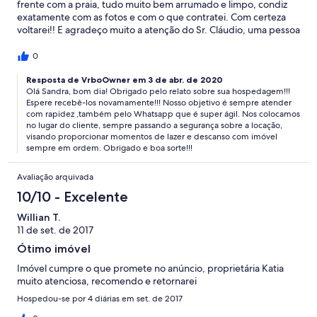
frente com a praia, tudo muito bem arrumado e limpo, condiz
exatamente com as fotos e com o que contratei. Com certeza
voltarei!! E agradeço muito a atenção do Sr. Cláudio, uma pessoa
muito confiável. Obrigada e até breve!!
0
Resposta de VrboOwner em 3 de abr. de 2020
Olá Sandra, bom dia! Obrigado pelo relato sobre sua hospedagem!!!
Espere recebê-los novamamente!!! Nosso objetivo é sempre atender
com rapidez ,também pelo Whatsapp que é super ágil. Nos colocamos
no lugar do cliente, sempre passando a segurança sobre a locação,
visando proporcionar momentos de lazer e descanso com imóvel
sempre em ordem. Obrigado e boa sorte!!!
Avaliação arquivada
10/10 - Excelente
Willian T.
11 de set. de 2017
Ótimo imóvel
Imóvel cumpre o que promete no anúncio, proprietária Katia
muito atenciosa, recomendo e retornarei
Hospedou-se por 4 diárias em set. de 2017