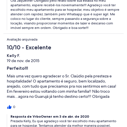
Olá Jaqueline! Obrigado pelo relato sobre sua estada no meu
apartamento, espere recebê-los novemamente!!! Agradeço você ter
escolhido meu apartamento para se hospedar, meu objetivo é sempre
atender com rapidez ,também pelo Whatsapp que é super ágil. Me
coloco no lugar do cliente, sempre passando a segurança sobre a
locação, visando proporcionar momentos de lazer e descanso com
imóvel sempre em ordem. Obrigado e boa sorte!!!
Avaliação arquivada
10/10 - Excelente
Kelly F.
19 de nov. de 2015
Perfeito!!!
Mais uma vez quero agradecer o Sr. Claúdio pela presteza e
hospitalidade! O apartamento é seguro, bem localizado,
arejado, com tudo que precisamos pra nos sentirmos em casa!
Em fevereiro estou voltando com minha família!! Não troco
mais...agora no Guarujá já tenho destino certo!!! Obrigada
Cláudio!
0
Resposta de VrboOwner em 3 de abr. de 2020
Prezada Kelly, Eu que agradeço você ter escolhido meu apartamento
para se hospedar. Tentamos atender da melhor maneira possível,