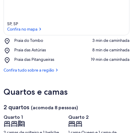
SP, SP
Confira no mapa
Place,
Praia do Tombo
‪3 min de caminhada‬
Praia
Confira no mapa
Place,
Praia das Astúrias
‪8 min de caminhada‬
do
Praia
Tombo
Place,
Praia das Pitangueiras
‪19 min de caminhada‬
das
Praia
Astúrias
das
Confira tudo sobre a região
Pitangueiras
Quartos e camas
2 quartos
(acomoda 8 pessoas)
Quarto 1
Quarto 2
2 camas de solteiro e 1 beliche
1 cama Queen e 1 cama de