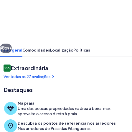
de
Pé
na
areia-
2Qtos
erior
Próximo
+Ar
29+
Visão geral
Comodidades
Localização
Políticas
Cond,
2WC,
Avaliações
Extraordinária
9,6
9,6 de 10
sala,
Ver todas as 27 avaliações
cozinha,1
Destaques
Garagem,
Wi-
Na praia
Fi
Uma das poucas propriedades na área à beira-mar:
Área de estar
aproveite o acesso direto à praia.
e
Descubra os pontos de referência nos arredores
Roupas
Nos arredores de Praia das Pitangueiras