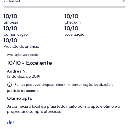
27
Ok.
Nota
2 - Terrível
0
de
-
avaliações
1
2
27
Insatisfatória.
de
-
10/10
10/10
avaliações
0
27
Terrível.
de
Limpeza
Check-in
avaliações
0
10/10
10/10
27
de
avaliações
Comunicação
Localização
27
10/10
avaliações
Precisão do anúncio
Avaliações
Avaliação verificada
10/10 - Excelente
Andrea N.
12 de dez. de 2019
Pontos positivos: Limpeza, check-in, comunicação, localização e
precisão do anúncio
Ótimo apto
Já conhecia o local e a praia tudo muito bom ,o apto é ótimo e o
proprietário sempre atencioso.
0