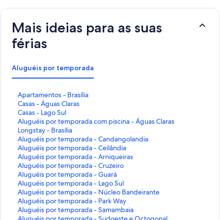
Mais ideias para as suas
férias
Aluguéis por temporada
L
Apartamentos - Brasília
i
L
Casas - Águas Claras
n
i
L
Casas - Lago Sul
k
n
i
L
Aluguéis por temporada com piscina - Águas Claras
q
k
n
i
L
Longstay - Brasília
u
q
k
n
i
L
Aluguéis por temporada - Candangolandia
e
u
q
k
n
i
L
Aluguéis por temporada - Ceilândia
a
e
u
q
k
n
i
L
Aluguéis por temporada - Arniqueiras
b
a
e
u
q
k
n
i
L
Aluguéis por temporada - Cruzeiro
r
b
a
e
u
q
k
n
i
L
Aluguéis por temporada - Guará
e
r
b
a
e
u
q
k
n
i
L
Aluguéis por temporada - Lago Sul
e
e
r
b
a
e
u
q
k
n
i
L
Aluguéis por temporada - Núcleo Bandeirante
s
e
e
r
b
a
e
u
q
k
n
i
L
Aluguéis por temporada - Park Way
t
s
e
e
r
b
a
e
u
q
k
n
i
L
Aluguéis por temporada - Samambaia
a
t
s
e
e
r
b
a
e
u
q
k
n
i
L
Aluguéis por temporada - Sudoeste e Octogonal