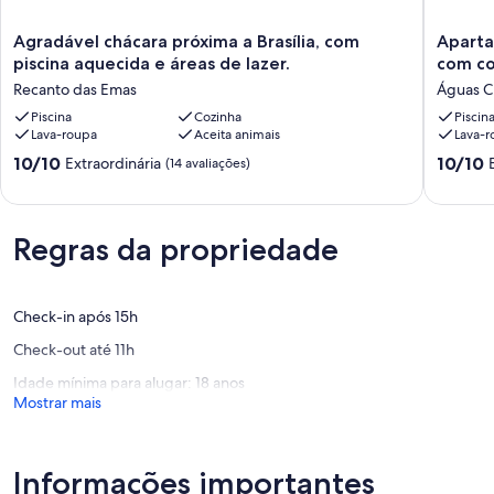
Agradável
Apartam
Agradável chácara próxima a Brasília, com
Aparta
chácara
aconche
piscina aquecida e áreas de lazer.
com c
próxima
perto
Recanto das Emas
Águas C
a
do
Brasília,
Piscina
Cozinha
metrô
Piscin
Lava-roupa
Aceita animais
Lava-r
com
com
piscina
condomí
10.0
10.0
10/10
10/10
Extraordinária
(14 avaliações)
aquecida
complet
de
de
e
Águas
10,
10,
áreas
Claras
Extraordinária,
Extraord
de
(14
Regras da propriedade
(11
lazer.
avaliações)
avaliaçõ
Recanto
das
Emas
Check-in após 15h
Check-out até 11h
Idade mínima para alugar: 18 anos
Mostrar mais
Informações importantes