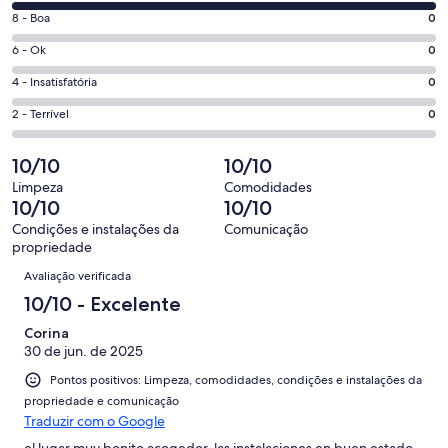
10
janela
Nota
8 - Boa
0
-
8
Excelente.
Nota
6 - Ok
0
-
1
6
Boa.
Nota
4 - Insatisfatória
0
de
-
0
4
1
Ok.
Nota
2 - Terrível
0
de
-
avaliações
0
2
1
Insatisfatória.
de
-
10/10
10/10
avaliações
0
1
Terrível.
de
Limpeza
Comodidades
avaliações
0
10/10
10/10
1
de
avaliações
Condições e instalações da
Comunicação
1
propriedade
avaliações
Avaliações
Avaliação verificada
10/10 - Excelente
Corina
30 de jun. de 2025
Pontos positivos: Limpeza, comodidades, condições e instalações da
propriedade e comunicação
Traduzir com o Google