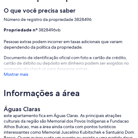
O que você precisa saber
Número de registro da propriedade 3828496
Propriedade nº
3828496vb
Pessoas extras podem incorrer em taxas adicionais que variam
dependendo da política da propriedade.
Documento de identificação oficial com foto e cartão de crédito,
cartão de débito ou depósito em dinheiro podem ser exigidos no
momento do check-in para despesas extras.
Mostrar mais
Informações a área
Águas Claras
este apartamento fica em Águas Claras. As principais atrações
culturais da região são Memorial dos Povos Indígenas e Fundacao
Athos Bulcao, mas a área ainda conta com pontos turísticos
interessantes como Memorial Juscelino Kubitschek e Santuário Dom
Bosco. Quem quiser curtir um evento ou assistir a uma partida deve