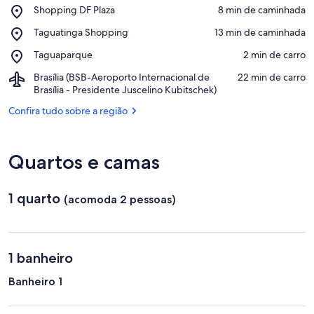
Place,
Shopping DF Plaza
‪8 min de caminhada‬
Shopping
Confira no mapa
Place,
Taguatinga Shopping
‪13 min de caminhada‬
DF
Taguatinga
Plaza
Place,
Taguaparque
‪2 min de carro‬
Shopping
Taguaparque
Airport,
Brasília (BSB-Aeroporto Internacional de
‪22 min de carro‬
Brasília
Brasília - Presidente Juscelino Kubitschek)
(BSB-
Confira tudo sobre a região
Aeroporto
Internacional
de
Brasília
Quartos e camas
-
Presidente
Juscelino
1 quarto
(acomoda 2 pessoas)
Kubitschek)
1 banheiro
Banheiro 1