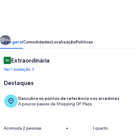
Abrace
a
simplicidade
neste
erior
Próximo
lugar
13+
Visão geral
Comodidades
Localização
Políticas
tranquilo
e
Avaliações
Extraordinária
10
10 de 10
bem-
Ver 1 avaliação
localizado.
Destaques
Descubra os pontos de referência nos arredores
A poucos passos de Shopping DF Plaza
Piscina
Acomoda 2 pessoas
•
1 quarto