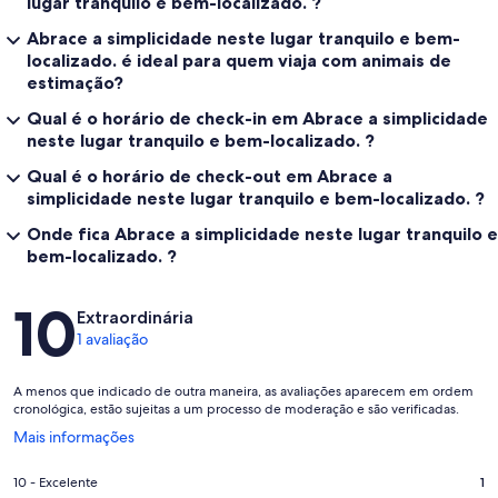
lugar tranquilo e bem-localizado. ?
Abrace a simplicidade neste lugar tranquilo e bem-
localizado. é ideal para quem viaja com animais de
estimação?
Qual é o horário de check-in em Abrace a simplicidade
neste lugar tranquilo e bem-localizado. ?
Qual é o horário de check-out em Abrace a
simplicidade neste lugar tranquilo e bem-localizado. ?
Onde fica Abrace a simplicidade neste lugar tranquilo e
bem-localizado. ?
Avaliações
10
Extraordinária
1 avaliação
A menos que indicado de outra maneira, as avaliações aparecem em ordem
cronológica, estão sujeitas a um processo de moderação e são verificadas.
Abre
Mais informações
em
uma
Nota
10 - Excelente
1
nova