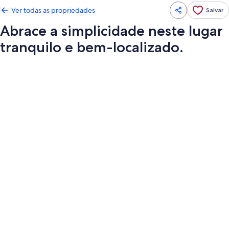
Ver todas as propriedades
Salvar
Abrace a simplicidade neste lugar
tranquilo e bem-localizado.
Galeria
de
fotos
de