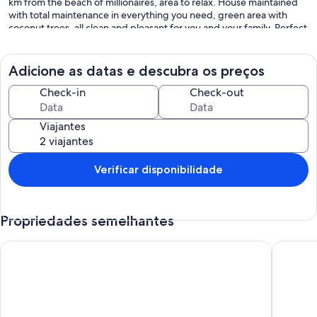
km from the beach of millionaires, area to relax. House maintained
with total maintenance in everything you need, green area with
coconut trees, all clean and pleasant for you and your family. Perfect
place for children and animals, guaranteed leisure, VALUES FROM
500.00 REAL.
Adicione as datas e descubra os preços
Check-in
Check-out
Viajantes
Verificar disponibilidade
Propriedades semelhantes
Melhor opção excelente padrão completa , 5 quartos pratica
Casa com