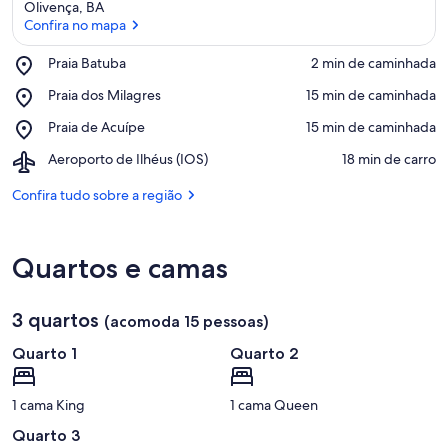
Olivença, BA
Confira no mapa
Place,
Praia Batuba
‪2 min de caminhada‬
Praia
Confira no mapa
Place,
Praia dos Milagres
‪15 min de caminhada‬
Batuba
Praia
Place,
Praia de Acuípe
‪15 min de caminhada‬
dos
Praia
Milagres
Airport,
Aeroporto de Ilhéus (IOS)
‪18 min de carro‬
de
Aeroporto
Acuípe
de
Confira tudo sobre a região
Ilhéus
(IOS)
Quartos e camas
3 quartos
(acomoda 15 pessoas)
Quarto 1
Quarto 2
1 cama King
1 cama Queen
Quarto 3