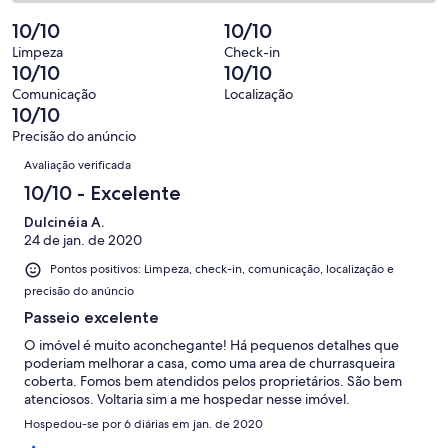
0
2
4
Insatisfatória.
de
-
10/10
10/10
avaliações
0
4
Terrível.
de
Limpeza
Check-in
avaliações
0
10/10
10/10
4
de
avaliações
Comunicação
Localização
4
10/10
avaliações
Precisão do anúncio
Avaliações
Avaliação verificada
10/10 - Excelente
Dulcinéia A.
24 de jan. de 2020
Pontos positivos: Limpeza, check-in, comunicação, localização e
precisão do anúncio
Passeio excelente
O imóvel é muito aconchegante! Há pequenos detalhes que
poderiam melhorar a casa, como uma area de churrasqueira
coberta. Fomos bem atendidos pelos proprietários. São bem
atenciosos. Voltaria sim a me hospedar nesse imóvel.
Hospedou-se por 6 diárias em jan. de 2020