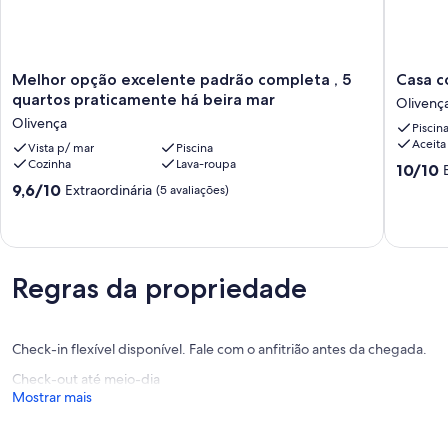
Melhor
Casa
Melhor opção excelente padrão completa , 5
Casa c
opção
com
quartos praticamente há beira mar
Olivenç
excelente
piscina
Olivença
Piscin
padrão
na
Aceita
completa
Vista p/ mar
Piscina
praia
Cozinha
Lava-roupa
,
do
10.0
10/10
5
sul
de
9.6
9,6/10
Extraordinária
(5 avaliações)
quartos
Olivenç
10,
de
praticamente
Extraord
10,
há
(1
Extraordinária,
beira
avaliaçã
(5
mar
avaliações)
Regras da propriedade
Olivença
Check-in flexível disponível. Fale com o anfitrião antes da chegada.
Check-out até meio-dia
Mostrar mais