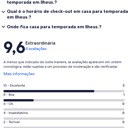
temporada em Ilheus.?
Qual é o horário de check-out em casa para temporada
em Ilheus.?
Onde fica casa para temporada em Ilheus.?
Avaliações
9,6
Extraordinária
4 avaliações
A menos que indicado de outra maneira, as avaliações aparecem em ordem
cronológica, estão sujeitas a um processo de moderação e são verificadas.
Abre
Mais informações
em
uma
Nota
10 - Excelente
3
nova
10
janela
Nota
8 - Boa
1
-
8
Excelente.
Nota
6 - Ok
0
-
3
6
Boa.
Nota
4 - Insatisfatória
0
de
-
1
4
4
Ok.
Nota
2 - Terrível
0
de
-
avaliações