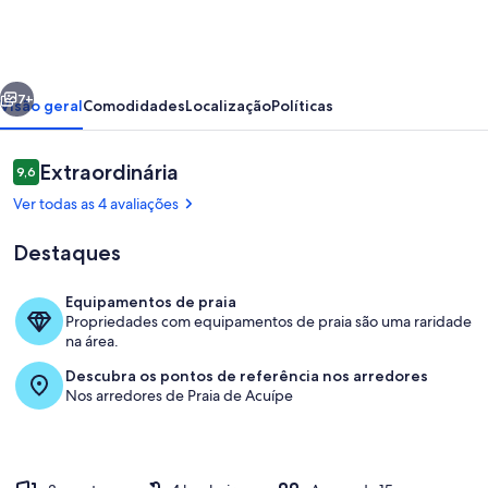
para
temporada
em
erior
Próximo
Ilheus.
7+
Visão geral
Comodidades
Localização
Políticas
Avaliações
Extraordinária
9,6
9,6 de 10
Ver todas as 4 avaliações
Destaques
Equipamentos de praia
Propriedades com equipamentos de praia são uma raridade
Piscina
na área.
Descubra os pontos de referência nos arredores
Nos arredores de Praia de Acuípe