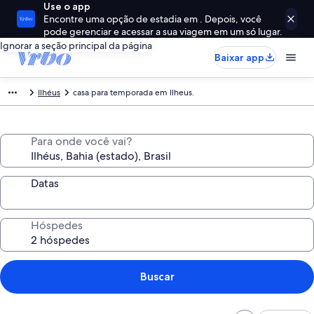
Use o app
Encontre uma opção de estadia em . Depois, você
pode gerenciar e acessar a sua viagem em um só lugar.
Ignorar a seção principal da página
Baixar app
Ilhéus
casa para temporada em Ilheus.
Para onde você vai?
Datas
Hóspedes
Buscar