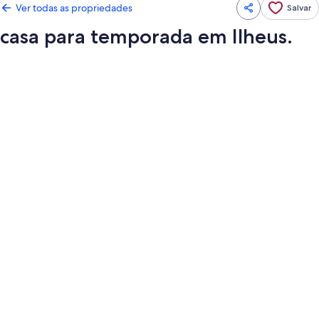
Ver todas as propriedades
Salvar
casa para temporada em Ilheus.
Galeria
de
fotos
de
casa