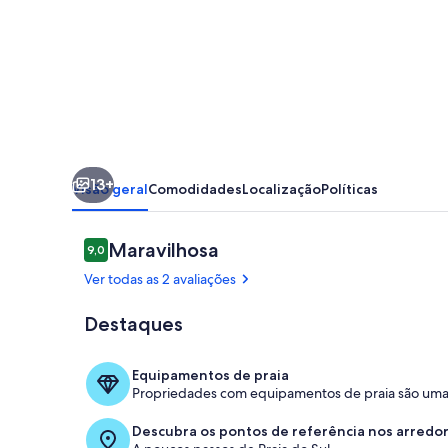
of
Olivença
13+
Visão geral
Comodidades
Localização
Políticas
Avaliações
Maravilhosa
9,0
9,0 de 10
Ver todas as 2 avaliações
Destaques
Piscina
Equipamentos de praia
Propriedades com equipamentos de praia são uma 
Descubra os pontos de referência nos arredo