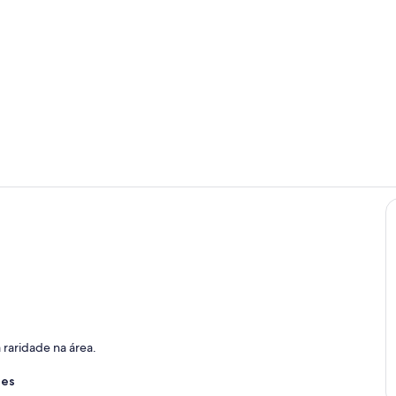
Vídeo da pr
Terraço/páti
raridade na área.
res