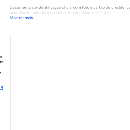
Documento de identificação oficial com foto e cartão de crédito,
exigidos no momento do check-in para despesas extras.
Mostrar mais
de
em
e