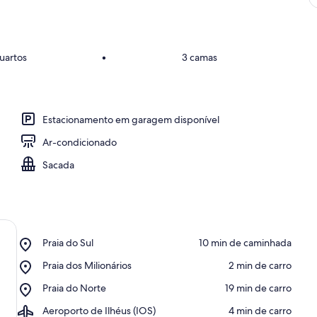
uartos
•
3 camas
Estacionamento em garagem disponível
Ar-condicionado
Sacada
Place,
Praia do Sul
‪10 min de caminhada‬
Praia
Place,
Praia dos Milionários
‪2 min de carro‬
do
Praia
Sul
Place,
Praia do Norte
‪19 min de carro‬
dos
Praia
Milionários
Airport,
Aeroporto de Ilhéus (IOS)
‪4 min de carro‬
do