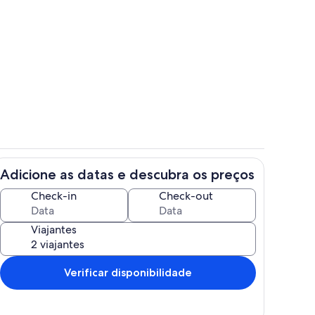
Área de estar
opriedade
Adicione as datas e descubra os preços
o
quarto casal
Check-in
Check-out
Viajantes
Verificar disponibilidade