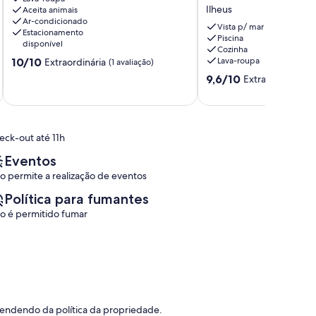
na
with
Ilheus
Aceita animais
Barra,
private
Ar-condicionado
Ilhéus
pool,
Vista p/ mar
Estacionamento
Malhado
land
Piscina
disponível
Cozinha
of
10.0
10/10
Lava-roupa
Extraordinária
(1 avaliação)
8500m2
de
of
9.6
9,6/10
Extraordinária
(5
10,
Mata
de
Extraordinária,
Atlantica
10,
(1
Ilheus
Extraordinária,
avaliação)
(5
eck-out até 11h
avaliações)
Eventos
o permite a realização de eventos
Política para fumantes
o é permitido fumar
pendendo da política da propriedade.