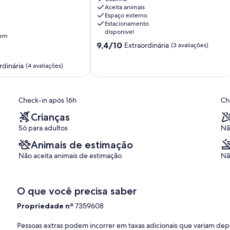
EM
Aceita animais
MAR
Espaço externo
E
Estacionamento
SOL
disponível
gem
Ilheus
9.4
9,4/10
Extraordinária
(3 avaliações)
de
10,
rdinária
(4 avaliações)
Extraordinária,
(3
avaliações)
,
Check-in após 16h
Ch
Crianças
Só para adultos
Nã
Animais de estimação
Não aceita animais de estimação
Nã
O que você precisa saber
Propriedade nº
7359608
Pessoas extras podem incorrer em taxas adicionais que variam de