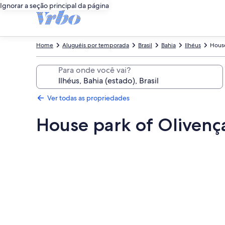
Ignorar a seção principal da página
Home
Aluguéis por temporada
Brasil
Bahia
Ilhéus
House
Para onde você vai?
Ver todas as propriedades
House park of Olivenç
Galeria
de
fotos
de
House
park