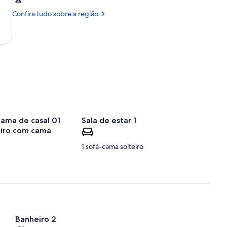
Aeroporto
Norte
de
Confira tudo sobre a região
Ilhéus
(IOS)
cama de casal 01
Sala de estar 1
iro com cama
1 sofá-cama solteiro
Banheiro 2