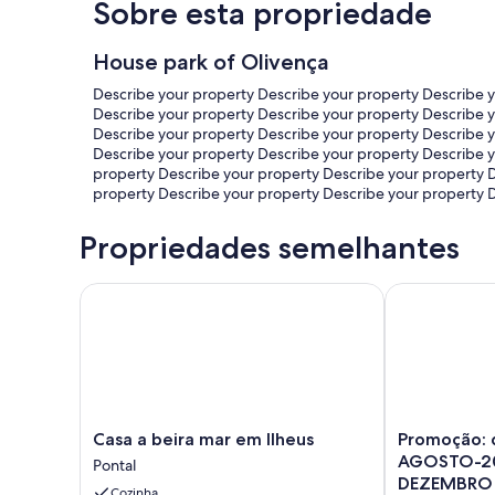
Sobre esta propriedade
House park of Olivença
Describe your property Describe your property Describe 
Describe your property Describe your property Describe 
Describe your property Describe your property Describe 
Describe your property Describe your property Describe 
property Describe your property Describe your property 
property Describe your property Describe your property 
Propriedades semelhantes
Casa a beira mar em Ilheus
Promoção: d
Casa
Promoção:
Casa a beira mar em Ilheus
Promoção: 
a
diária
AGOSTO-20
Pontal
beira
promocional
DEZEMBRO 
Cozinha