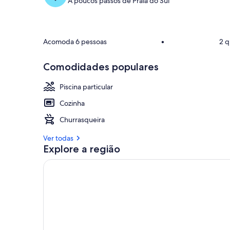
A poucos passos de Praia do Sul
Acomoda 6 pessoas
•
2 q
Comodidades populares
Piscina particular
Cozinha
Churrasqueira
Ver todas
Explore a região