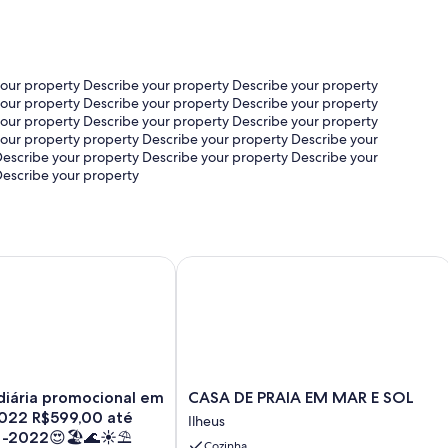
your property Describe your property Describe your property
your property Describe your property Describe your property
your property Describe your property Describe your property
your property property Describe your property Describe your
Describe your property Describe your property Describe your
Describe your property
CASA DE PRAIA EM MAR E SOL
iária promocional em AGOSTO-2022 R$599,00 até DEZEMBR
CASA
diária promocional em
CASA DE PRAIA EM MAR E SOL
DE
22 R$599,00 até
Ilheus
PRAIA
-2022😍🏖🌊☀️⛱
Cozinha