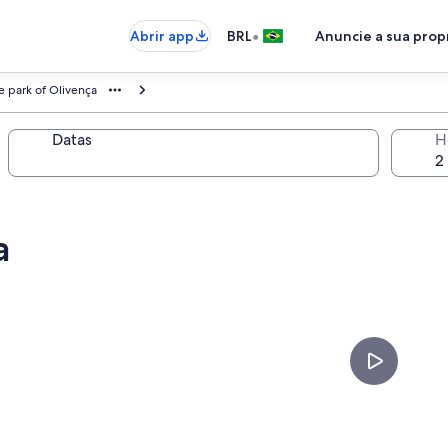
•
Abrir app
BRL
Anuncie a sua pro
 park of Olivença
Datas
H
a