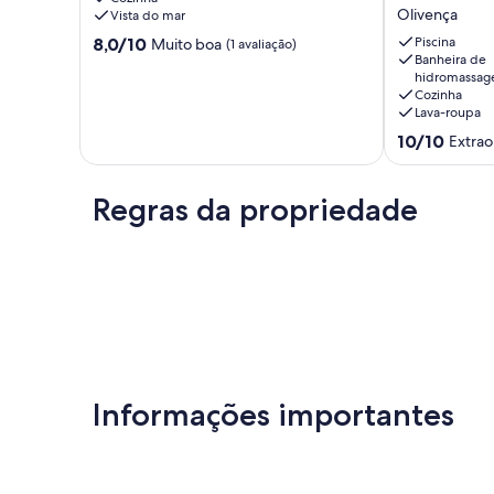
mar
em
Olivença
Vista do mar
em
AGOSTO-
Ilheus
2022
8.0
8,0/10
Piscina
Muito boa
(1 avaliação)
Pontal
R$599,00
Banheira de
de
hidromassa
até
10,
Cozinha
DEZEMBRO
Muito
Lava-roupa
-2022
boa,
10.0
😍
10/10
(1
Extrao
de
🏖
avaliação)
10,
🌊
Extraordinária
☀️
Regras da propriedade
(4
⛱
avaliações)
Olivença
Informações importantes