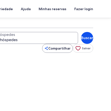
priedade
Ajuda
Minhas reservas
Fazer login
óspedes
Buscar
Compartilhar
Salvar