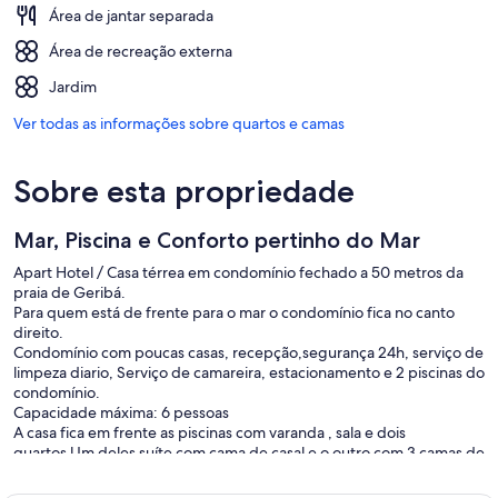
Área de jantar separada
Área de recreação externa
Jardim
Ver todas as informações sobre quartos e camas
Sobre esta propriedade
Mar, Piscina e Conforto pertinho do Mar
Apart Hotel / Casa térrea em condomínio fechado a 50 metros da
praia de Geribá.
Para quem está de frente para o mar o condomínio fica no canto
direito.
Condomínio com poucas casas, recepção,segurança 24h, serviço de
limpeza diario, Serviço de camareira, estacionamento e 2 piscinas do
condomínio.
Capacidade máxima: 6 pessoas
A casa fica em frente as piscinas com varanda , sala e dois
quartos.Um deles suíte com cama de casal e o outro com 3 camas de
solteiro e cama extra tipo bicama.
Roupas de cama podem ser disponibilizadas , há um salão de jogos