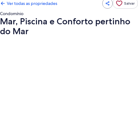
Ver todas as propriedades
Salvar
Condomínio
Mar, Piscina e Conforto pertinho
do Mar
Galeria
de
fotos