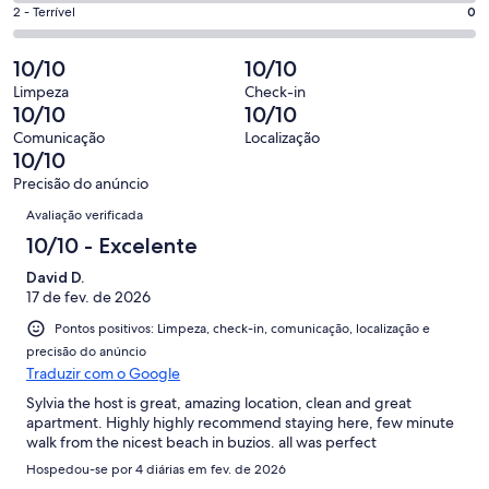
7
4
56
Ok.
Nota
2 - Terrível
0
de
-
avaliações
0
2
56
Insatisfatória.
de
-
10/10
10/10
avaliações
0
56
Terrível.
de
Limpeza
Check-in
avaliações
0
10/10
10/10
56
de
avaliações
Comunicação
Localização
56
10/10
avaliações
Precisão do anúncio
Avaliações
Avaliação verificada
10/10 - Excelente
David D.
17 de fev. de 2026
Pontos positivos: Limpeza, check-in, comunicação, localização e
precisão do anúncio
Traduzir com o Google
Sylvia the host is great, amazing location, clean and great
apartment. Highly highly recommend staying here, few minute
walk from the nicest beach in buzios. all was perfect
Hospedou-se por 4 diárias em fev. de 2026