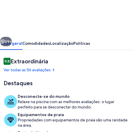
de
Mar,
Piscina
e
Conforto
erior
Próximo
pertinho
29+
Visão geral
Comodidades
Localização
Políticas
do
Mar
Avaliações
Extraordinária
9,8
9,8 de 10
Ver todas as 56 avaliações
Destaques
Desconecte-se do mundo
Relaxe na piscina com as melhores avaliações: o lugar
Piscina
perfeito para se desconectar do mundo.
Equipamentos de praia
Propriedades com equipamentos de praia são uma raridade
na área.