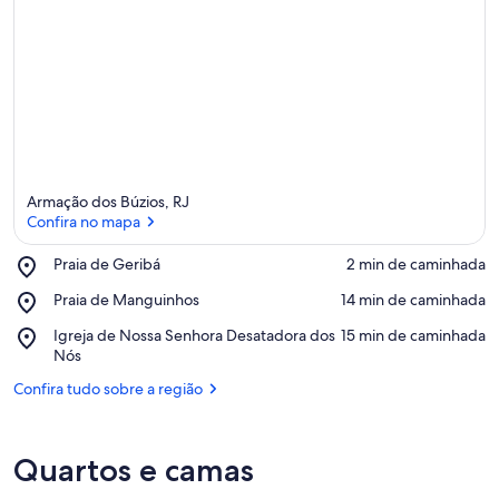
Armação dos Búzios, RJ
Confira no mapa
Place,
Praia de Geribá
‪2 min de caminhada‬
Praia
Confira no mapa
Place,
Praia de Manguinhos
‪14 min de caminhada‬
de
Praia
Geribá
Place,
Igreja de Nossa Senhora Desatadora dos
‪15 min de caminhada‬
de
Igreja
Nós
Manguinhos
de
Confira tudo sobre a região
Nossa
Senhora
Desatadora
dos
Quartos e camas
Nós