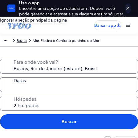
Use o app
Encontre uma opção de estadia em . Depois, você
pode gerenciar e acessar a sua viagem em um só lugar.
Ignorar a seção principal da página
Baixar app
Búzios
Mar, Piscina e Conforto pertinho do Mar
Para onde você vai?
Datas
Hóspedes
Buscar