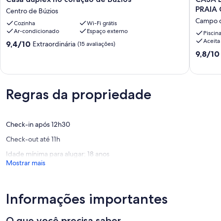
duplex
EM
PRAIA 
Centro de Búzios
no
CONDO
Campo 
Cozinha
Wi-Fi grátis
coração
AO
Ar-condicionado
Espaço externo
de
PÉ
Piscin
Aceita
Búzios
DA
9.4
9,4/10
Extraordinária
(15 avaliações)
Centro
AREIA
de
9.8
9,8/10
de
DA
10,
de
Búzios
PRAIA
Extraordinária,
10,
GERIBÁ
(15
Extraord
Campo
avaliações)
(61
Regras da propriedade
de
avaliaçõ
Pouso
Check-in após 12h30
Check-out até 11h
Idade mínima para alugar: 18 anos
Mostrar mais
Informações importantes
O que você precisa saber