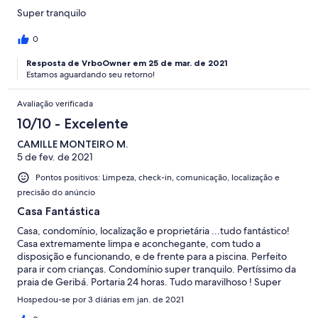
Super tranquilo
0
Resposta de VrboOwner em 25 de mar. de 2021
Estamos aguardando seu retorno!
Avaliação verificada
10/10 - Excelente
CAMILLE MONTEIRO M.
5 de fev. de 2021
Pontos positivos: Limpeza, check-in, comunicação, localização e
precisão do anúncio
Casa Fantástica
Casa, condomínio, localização e proprietária ...tudo fantástico!
Casa extremamente limpa e aconchegante, com tudo a
disposição e funcionando, e de frente para a piscina. Perfeito
para ir com crianças. Condomínio super tranquilo. Pertíssimo da
praia de Geribá. Portaria 24 horas. Tudo maravilhoso ! Super
recomendo ! Certamente voltaremos !
Hospedou-se por 3 diárias em jan. de 2021