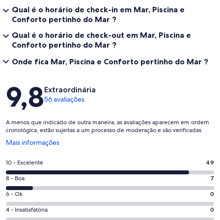
Qual é o horário de check-in em Mar, Piscina e
Conforto pertinho do Mar ?
Qual é o horário de check-out em Mar, Piscina e
Conforto pertinho do Mar ?
Onde fica Mar, Piscina e Conforto pertinho do Mar ?
Avaliações
9,8
Extraordinária
56 avaliações
A menos que indicado de outra maneira, as avaliações aparecem em ordem
cronológica, estão sujeitas a um processo de moderação e são verificadas.
Abre
Mais informações
em
uma
Nota
10 - Excelente
49
nova
10
janela
Nota
8 - Boa
7
-
8
Excelente.
Nota
6 - Ok
0
-
49
6
Boa.
Nota
4 - Insatisfatória
0
de
-