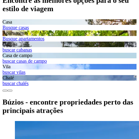
Encontre as melhores opções para o seu
estilo de viagem
Casa
Busque casas
Apartamento
Busque apartamentos
Cabana
buscar cabanas
Casa de campo
buscar casas de campo
Vila
buscar vilas
Chalé
buscar chalés
Búzios - encontre propriedades perto das
principais atrações