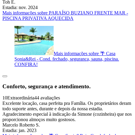
Toh E.
Estadia: nov. 2024
Mais informações sobre PARAÍSO BUZIANO FRENTE MAR -
PISCINA PRIVATIVA AQUECIDA
Mais informações sobre 🌴 Casa
Sonia&Rei - Cond. fechado, segurança, sauna, piscina.
CONFIRA!
Conforto, segurança e atendimento.
10
Extraordinária
44 avaliações
Excelente locação, casa perfeita pra Família. Os proprietários deram
todo suporte antes, durante e depois da nossa estadia.
Agradecimento especial à indicação da Simone (cozinheira) que nos
proporcionou almoços muito gostosos.
Marcelo Roberto S.
Estadia: jan. 2023