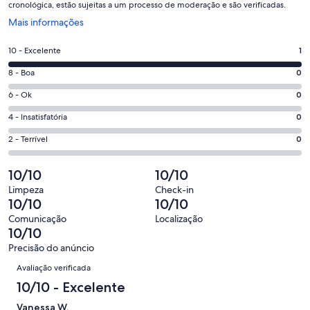
cronológica, estão sujeitas a um processo de moderação e são verificadas.
Abre
Mais informações
em
uma
Nota
10 - Excelente
1
nova
10
janela
Nota
8 - Boa
0
-
8
Excelente.
Nota
6 - Ok
0
-
1
6
Boa.
Nota
4 - Insatisfatória
0
de
-
0
4
1
Ok.
Nota
2 - Terrível
0
de
-
avaliações
0
2
1
Insatisfatória.
de
-
10/10
10/10
avaliações
0
1
Terrível.
de
Limpeza
Check-in
avaliações
0
10/10
10/10
1
de
avaliações
Comunicação
Localização
1
10/10
avaliações
Precisão do anúncio
Avaliações
Avaliação verificada
10/10 - Excelente
Vanessa W.