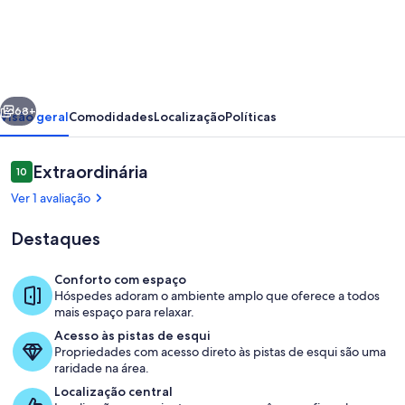
Maison
Panorama
Alpes
Suisses
erior
Próximo
&
68+
Visão geral
Comodidades
Localização
Políticas
Sauna
Avaliações
Extraordinária
10
10 de 10
Ver 1 avaliação
Destaques
Conforto com espaço
Hóspedes adoram o ambiente amplo que oferece a todos
Área de estar
mais espaço para relaxar.
Acesso às pistas de esqui
Propriedades com acesso direto às pistas de esqui são uma
raridade na área.
Localização central