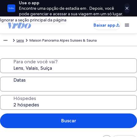
Use o app
Encontre uma opção de estadia em . Depois, você
pode gerenciar e acessar a sua viagem em um só lugar.
Ignorar a seção principal da página
Baixar app
Lens
Maison Panorama Alpes Suisses & Sauna
Para onde você vai?
Datas
Hóspedes
Buscar