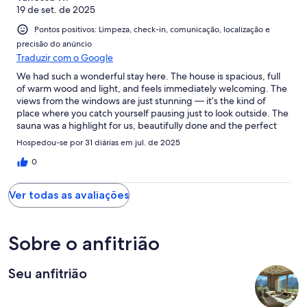
19 de set. de 2025
Pontos positivos: Limpeza, check-in, comunicação, localização e
precisão do anúncio
Traduzir com o Google
We had such a wonderful stay here. The house is spacious, full
of warm wood and light, and feels immediately welcoming. The
views from the windows are just stunning — it’s the kind of
place where you catch yourself pausing just to look outside. The
sauna was a highlight for us, beautifully done and the perfect
way to end the day. The location couldn’t be better: peaceful
Hospedou-se por 31 diárias em jul. de 2025
and private, yet close enough to everything we needed. On top
of that, the hosts were incredibly kind and attentive, which
0
made the whole experience even better. We would love to
come back!
Ver todas as avaliações
Sobre o anfitrião
Seu anfitrião