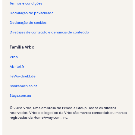
p
s
i
é
u
Termos e condições
o
p
s
i
é
r
o
p
s
i
Declaração de privacidade
t
r
o
p
s
e
t
r
o
p
Declaração de cookies
m
e
t
r
o
Diretrizes de conteúdo e denúncia de conteúdo
p
m
e
t
r
o
p
m
e
t
r
o
p
m
e
Família Vrbo
a
r
o
p
m
d
a
r
o
p
Vrbo
a
d
a
r
o
-
a
d
a
r
Abritel.fr
C
-
a
d
a
h
G
-
a
d
FeWo-direkt.de
a
r
S
-
a
Bookabach.co.nz
l
o
a
S
-
a
n
i
i
S
Stayz.com.au
i
e
n
e
i
s
t
r
o
© 2026 Vrbo, uma empresa do Expedia Group. Todos os direitos
-
r
n
reservados. Vrbo e o logotipo da Vrbo são marcas comerciais ou marcas
L
e
registradas da HomeAway.com, Inc.
é
o
n