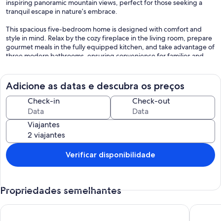
inspiring panoramic mountain views, perfect for those seeking a
tranquil escape in nature’s embrace.
This spacious five-bedroom home is designed with comfort and
style in mind. Relax by the cozy fireplace in the living room, prepare
gourmet meals in the fully equipped kitchen, and take advantage of
three modern bathrooms, ensuring convenience for families and
groups alike. Free WiFi and on-site parking make your stay seamless
and stress-free.
Adicione as datas e descubra os preços
Step outside and discover a paradise for outdoor enthusiasts—
surrounded by hiking trails, ski slopes, and breathtaking landscapes.
Check-in
Check-out
Whether you're exploring nearby Crans-Montana’s shops,
restaurants, and cultural events or simply soaking in the serenity of
Viajantes
the Alps, this home is your gateway to unforgettable adventures.
Perfect for families, friends, or couples, Maison de Vacances
Panorama Alpes Suisses combines Swiss charm with modern
Verificar disponibilidade
comforts, creating a haven you’ll want to return to again and again.
Propriedades semelhantes
BEAUTIFUL COZY APARTMENT IN GSTAAD
Chic, qu