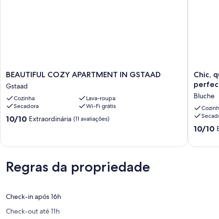
BEAUTIFUL
Chic,
BEAUTIFUL COZY APARTMENT IN GSTAAD
Chic, 
COZY
quiet
perfect
Gstaad
APARTMENT
and
Bluche
Cozinha
Lava-roupa
IN
luxuriou
Secadora
Wi-Fi grátis
GSTAAD
5-
Cozin
Secad
Gstaad
bedroo
10.0
10/10
Extraordinária
(11 avaliações)
chalet
de
10.0
10/10
-
10,
de
perfect
Extraordinária,
10,
for
(11
Extraord
families
avaliações)
Regras da propriedade
(1
Bluche
avaliaçã
Check-in após 16h
Check-out até 11h