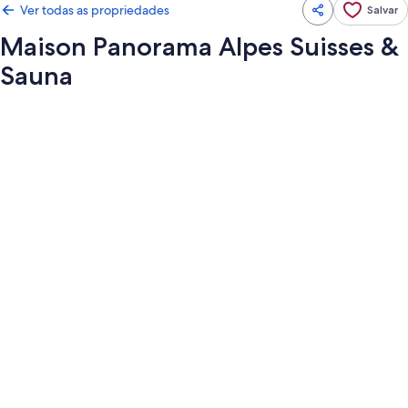
Ver todas as propriedades
Salvar
Maison Panorama Alpes Suisses &
Sauna
Galeria
de
fotos
de