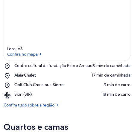
Lens, VS
Confira no mapa
Place,
Centro cultural da fundação Pierre Arnaud
‪9 min de caminhada‬
Centro
Confira no mapa
Place,
Alaïa Chalet
‪17 min de caminhada‬
cultural
Alaïa
da
Place,
Golf Club Crans-sur-Sierre
‪9 min de carro‬
Chalet
fundação
Golf
Pierre
Airport,
Sion (SIR)
‪18 min de carro‬
Club
Arnaud
Sion
Crans-
(SIR)
Confira tudo sobre a região
sur-
Sierre
Quartos e camas